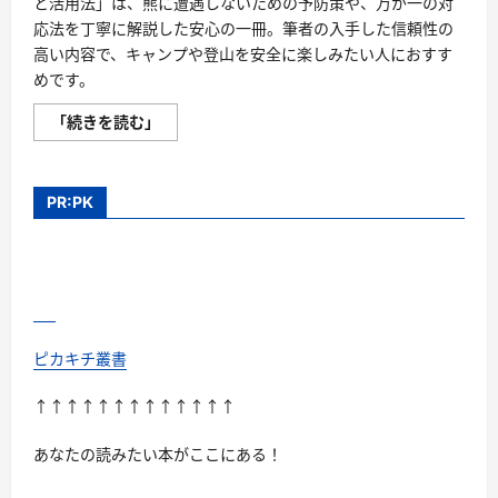
と活用法」は、熊に遭遇しないための予防策や、万が一の対
応法を丁寧に解説した安心の一冊。筆者の入手した信頼性の
高い内容で、キャンプや登山を安全に楽しみたい人におすす
めです。
熊
「続きを読む」
撃
退
の
効
果
PR:PK
と
実
践
法
を
徹
底
解
説
—
ピカキチ叢書
ケ
ン
コ
↑↑↑↑↑↑↑↑↑↑↑↑↑
ウ
ピ
カ
あなたの読みたい本がここにある！
キ
チ
口