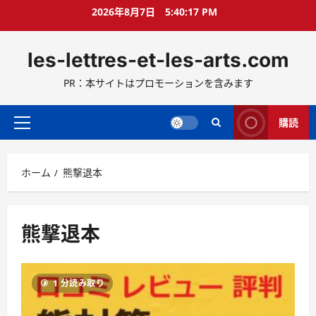
コ
2026年8月7日
5:40:18 PM
ン
テ
les-lettres-et-les-arts.com
ン
ツ
PR：本サイトはプロモーションを含みます
へ
ス
キ
購読
メ
ッ
イ
プ
ン
ホーム
熊撃退本
メ
ニ
ュ
ー
熊撃退本
1 分読み取り