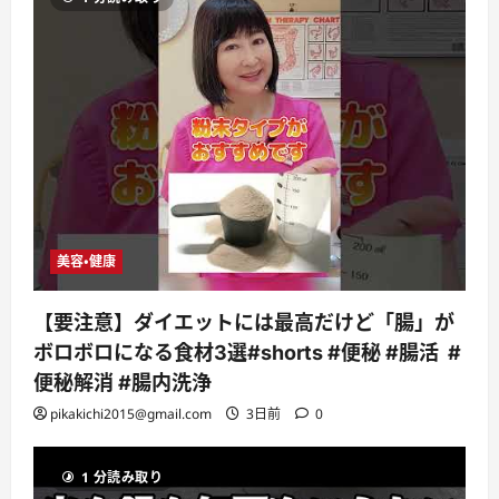
美容・健康
【要注意】ダイエットには最高だけど「腸」が
ボロボロになる食材3選#shorts #便秘 #腸活 #
便秘解消 #腸内洗浄
pikakichi2015@gmail.com
3日前
0
1 分読み取り