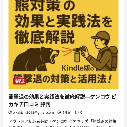
熊撃退
熊撃退の効果と実践法を徹底解説—ケンコウ ピ
カキチ口コミ 評判
pikakichi2015@gmail.com
1年前
0
アウトドア初心者必読！ケンコウ ピカキチ著「熊撃退の対策