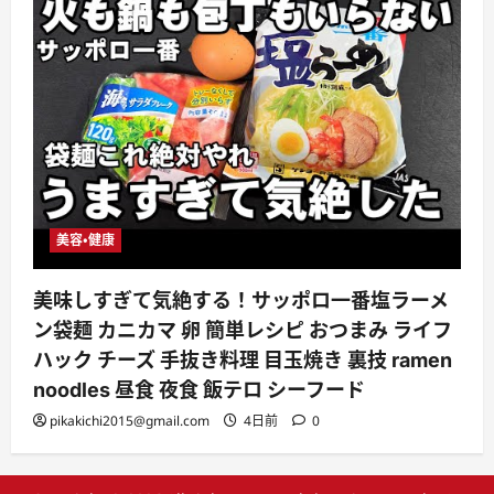
美容・健康
美味しすぎて気絶する！サッポロ一番塩ラーメ
ン袋麺 カニカマ 卵 簡単レシピ おつまみ ライフ
ハック チーズ 手抜き料理 目玉焼き 裏技 ramen
noodles 昼食 夜食 飯テロ シーフード
pikakichi2015@gmail.com
4日前
0