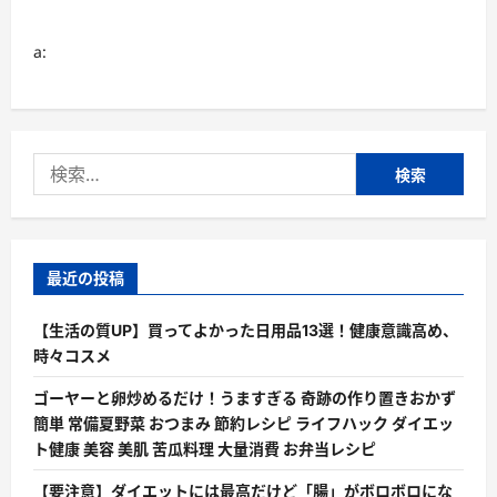
コ
ミ
評
a:
判
に
つ
い
て
さ
ら
検
に
読
索:
む
最近の投稿
【生活の質UP】買ってよかった日用品13選！健康意識高め、
時々コスメ
ゴーヤーと卵炒めるだけ！うますぎる 奇跡の作り置きおかず
簡単 常備夏野菜 おつまみ 節約レシピ ライフハック ダイエッ
ト健康 美容 美肌 苦瓜料理 大量消費 お弁当レシピ
【要注意】ダイエットには最高だけど「腸」がボロボロにな