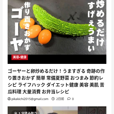
美容・健康
ゴーヤーと卵炒めるだけ！うますぎる 奇跡の作
り置きおかず 簡単 常備夏野菜 おつまみ 節約レ
シピ ライフハック ダイエット健康 美容 美肌 苦
瓜料理 大量消費 お弁当レシピ
pikakichi2015@gmail.com
2日前
0
1 分読み取り