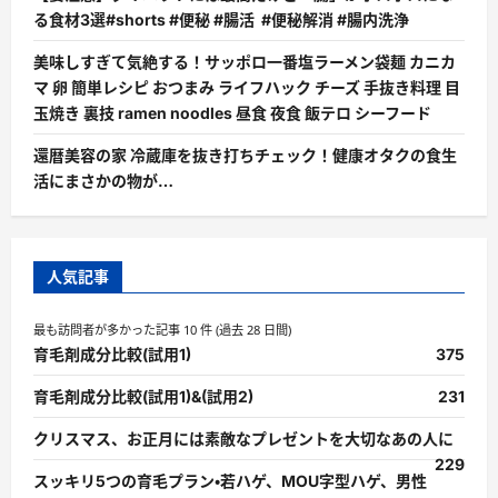
る食材3選#shorts #便秘 #腸活 #便秘解消 #腸内洗浄
美味しすぎて気絶する！サッポロ一番塩ラーメン袋麺 カニカ
マ 卵 簡単レシピ おつまみ ライフハック チーズ 手抜き料理 目
玉焼き 裏技 ramen noodles 昼食 夜食 飯テロ シーフード
還暦美容の家 冷蔵庫を抜き打ちチェック！健康オタクの食生
活にまさかの物が…
人気記事
最も訪問者が多かった記事 10 件 (過去 28 日間)
育毛剤成分比較(試用1)
375
育毛剤成分比較(試用1)&(試用2)
231
クリスマス、お正月には素敵なプレゼントを大切なあの人に
229
スッキリ5つの育毛プラン・若ハゲ、MOU字型ハゲ、男性