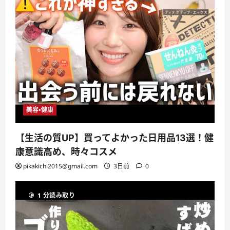
美容・健康
【生活の質UP】買ってよかった日用品13選！健
康意識高め、時々コスメ
pikakichi2015@gmail.com
3日前
0
1 分読み取り