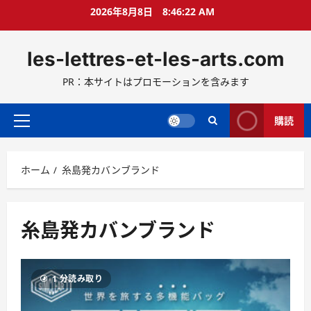
コ
2026年8月8日
8:46:23 AM
ン
テ
les-lettres-et-les-arts.com
ン
ツ
PR：本サイトはプロモーションを含みます
へ
ス
キ
購読
メ
ッ
イ
プ
ン
ホーム
糸島発カバンブランド
メ
ニ
ュ
ー
糸島発カバンブランド
1 分読み取り