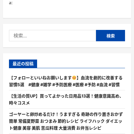
な
a:
の？
【徹
底
解
説】
に
つ
検
い
て
索:
さ
ら
に
読
む
最近の投稿
【フォローといいねお願いします
】血流を劇的に改善する
習慣5選 #健康 #雑学 #予防医療 #医療 #予防 #血流 #習慣
【生活の質UP】買ってよかった日用品13選！健康意識高め、
時々コスメ
ゴーヤーと卵炒めるだけ！うますぎる 奇跡の作り置きおかず
簡単 常備夏野菜 おつまみ 節約レシピ ライフハック ダイエッ
ト健康 美容 美肌 苦瓜料理 大量消費 お弁当レシピ