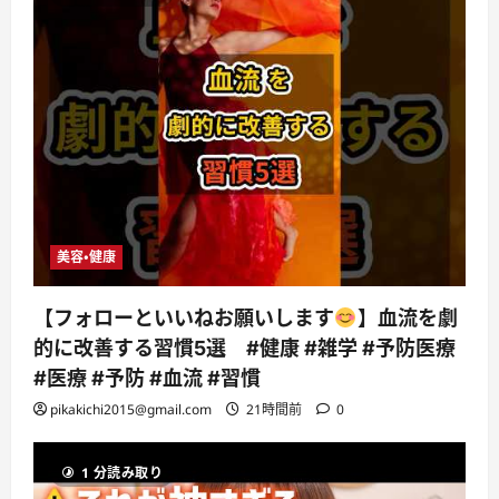
美容・健康
【フォローといいねお願いします
】血流を劇
的に改善する習慣5選 #健康 #雑学 #予防医療
#医療 #予防 #血流 #習慣
pikakichi2015@gmail.com
21時間前
0
1 分読み取り