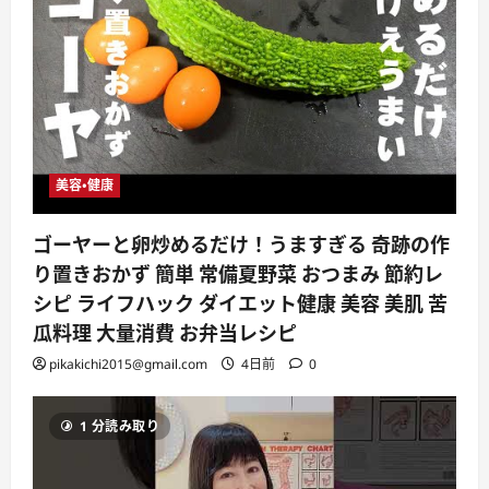
美容・健康
ゴーヤーと卵炒めるだけ！うますぎる 奇跡の作
り置きおかず 簡単 常備夏野菜 おつまみ 節約レ
シピ ライフハック ダイエット健康 美容 美肌 苦
瓜料理 大量消費 お弁当レシピ
pikakichi2015@gmail.com
4日前
0
1 分読み取り