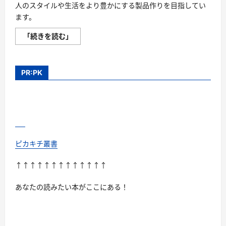
人のスタイルや生活をより豊かにする製品作りを目指してい
ます。
SIMCLEAR
「続きを読む」
の
評
判、
良
い
PR:PK
口
コ
ミ、
悪
い
口
コ
ミ、
メ
リ
ピカキチ叢書
ッ
ト
と
↑↑↑↑↑↑↑↑↑↑↑↑↑
デ
メ
リ
あなたの読みたい本がここにある！
ッ
ト
は
ど
う