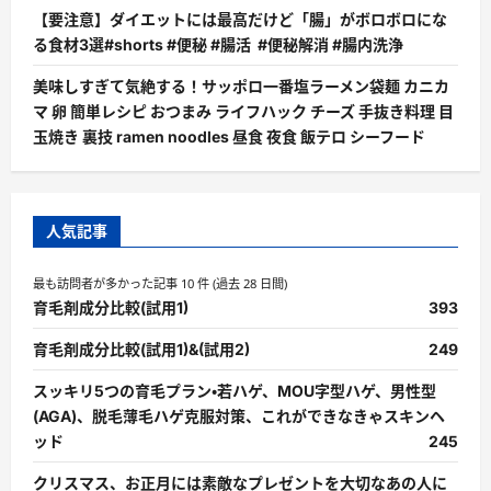
【要注意】ダイエットには最高だけど「腸」がボロボロにな
る食材3選#shorts #便秘 #腸活 #便秘解消 #腸内洗浄
美味しすぎて気絶する！サッポロ一番塩ラーメン袋麺 カニカ
マ 卵 簡単レシピ おつまみ ライフハック チーズ 手抜き料理 目
玉焼き 裏技 ramen noodles 昼食 夜食 飯テロ シーフード
人気記事
最も訪問者が多かった記事 10 件 (過去 28 日間)
育毛剤成分比較(試用1)
393
育毛剤成分比較(試用1)&(試用2)
249
スッキリ5つの育毛プラン・若ハゲ、MOU字型ハゲ、男性型
(AGA)、脱毛薄毛ハゲ克服対策、これができなきゃスキンヘ
ッド
245
クリスマス、お正月には素敵なプレゼントを大切なあの人に