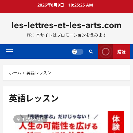
コ
2026年8月9日
10:25:26 AM
ン
テ
les-lettres-et-les-arts.com
ン
ツ
PR：本サイトはプロモーションを含みます
へ
ス
キ
購読
メ
ッ
イ
プ
ン
ホーム
英語レッスン
メ
ニ
ュ
ー
英語レッスン
1 分読み取り