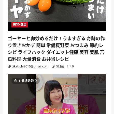
美容・健康
ゴーヤーと卵炒めるだけ！うますぎる 奇跡の作
り置きおかず 簡単 常備夏野菜 おつまみ 節約レ
シピ ライフハック ダイエット健康 美容 美肌 苦
瓜料理 大量消費 お弁当レシピ
pikakichi2015@gmail.com
5日前
0
1 分読み取り