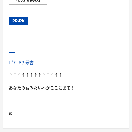
ン
コ
イ
ン
グ
PR:PK
リ
ッ
シ
ュ
【徹
底
解
説】
評
判、
ピカキチ叢書
良
い
口
↑↑↑↑↑↑↑↑↑↑↑↑↑
コ
ミ、
悪
あなたの読みたい本がここにある！
い
口
コ
ミ、
メ
リ
a:
ッ
ト
と
デ
メ