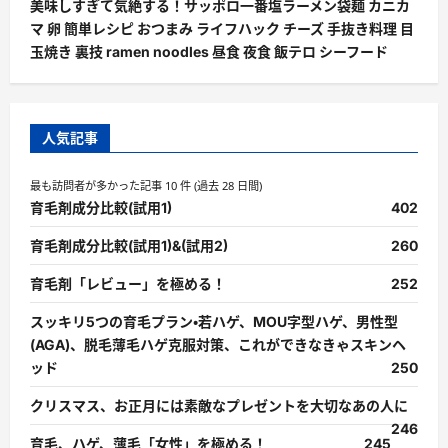
美味しすぎて気絶する！サッポロ一番塩ラーメン袋麺 カニカ
マ 卵 簡単レシピ おつまみ ライフハック チーズ 手抜き料理 目
玉焼き 裏技 ramen noodles 昼食 夜食 飯テロ シーフード
人気記事
最も訪問者が多かった記事 10 件 (過去 28 日間)
育毛剤成分比較(試用1)
402
育毛剤成分比較(試用1)&(試用2)
260
育毛剤「レビュー」を極める！
252
スッキリ5つの育毛プラン・若ハゲ、MOU字型ハゲ、男性型
(AGA)、脱毛薄毛ハゲ克服対策、これができなきゃスキンヘ
ッド
250
クリスマス、お正月には素敵なプレゼントを大切なあの人に
246
育毛、ハゲ、薄毛「女性」を極める！
245