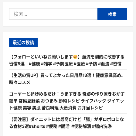
リ
ッ
検
ト!!
に
索:
つ
い
て
さ
ら
に
最近の投稿
読
む
【フォローといいねお願いします
】血流を劇的に改善する
習慣5選 #健康 #雑学 #予防医療 #医療 #予防 #血流 #習慣
【生活の質UP】買ってよかった日用品13選！健康意識高め、
時々コスメ
ゴーヤーと卵炒めるだけ！うますぎる 奇跡の作り置きおかず
簡単 常備夏野菜 おつまみ 節約レシピ ライフハック ダイエッ
ト健康 美容 美肌 苦瓜料理 大量消費 お弁当レシピ
【要注意】ダイエットには最高だけど「腸」がボロボロにな
る食材3選#shorts #便秘 #腸活 #便秘解消 #腸内洗浄