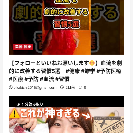
美容・健康
【フォローといいねお願いします
】血流を劇
的に改善する習慣5選 #健康 #雑学 #予防医療
#医療 #予防 #血流 #習慣
pikakichi2015@gmail.com
2日前
0
1 分読み取り