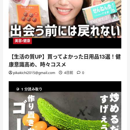
美容・健康
【生活の質UP】買ってよかった日用品13選！健
康意識高め、時々コスメ
pikakichi2015@gmail.com
4日前
0
1 分読み取り