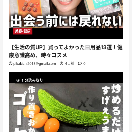
美容・健康
【生活の質UP】買ってよかった日用品13選！健
康意識高め、時々コスメ
pikakichi2015@gmail.com
4日前
0
1 分読み取り