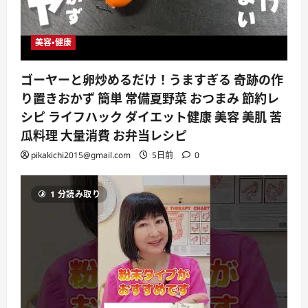
美容・健康
ゴーヤーと卵炒めるだけ！うますぎる 奇跡の作
り置きおかず 簡単 常備夏野菜 おつまみ 節約レ
シピ ライフハック ダイエット健康 美容 美肌 苦
瓜料理 大量消費 お弁当レシピ
pikakichi2015@gmail.com
5日前
0
1 分読み取り