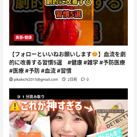
美容・健康
【フォローといいねお願いします
】血流を劇
的に改善する習慣5選 #健康 #雑学 #予防医療
#医療 #予防 #血流 #習慣
pikakichi2015@gmail.com
2日前
0
1 分読み取り