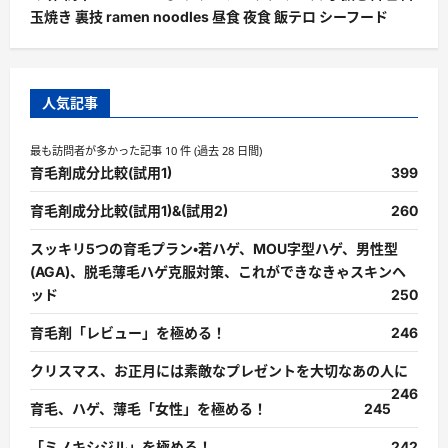
玉焼き 裏技 ramen noodles 昼食 夜食 飯テロ シーフード
人気記事
最も訪問者が多かった記事 10 件 (過去 28 日間)
育毛剤成分比較(試用1)
399
育毛剤成分比較(試用1)&(試用2)
260
スッキリ5つの育毛プラン・若ハゲ、MOU字型ハゲ、男性型
(AGA)、脱毛薄毛ハゲ克服対策、これができなきゃスキンヘ
ッド
250
育毛剤「レビュー」を極める！
246
クリスマス、お正月には素敵なプレゼントを大切なあの人に
246
育毛、ハゲ、薄毛「女性」を極める！
245
「ミノキシジル」を極める！
242