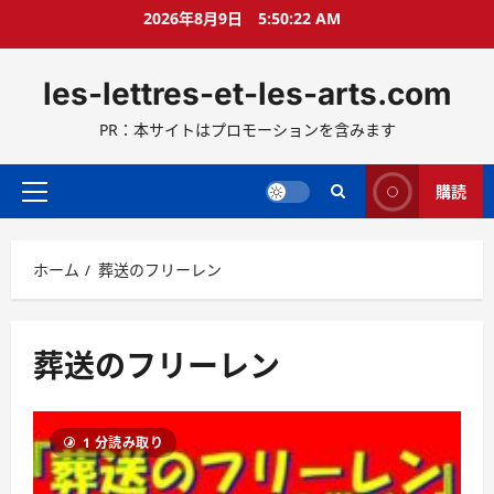
コ
2026年8月9日
5:50:23 AM
ン
テ
les-lettres-et-les-arts.com
ン
ツ
PR：本サイトはプロモーションを含みます
へ
ス
キ
購読
メ
ッ
イ
プ
ン
ホーム
葬送のフリーレン
メ
ニ
ュ
ー
葬送のフリーレン
1 分読み取り