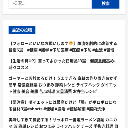
検
つ
い
索:
て
さ
ら
に
読
む
最近の投稿
【フォローといいねお願いします
】血流を劇的に改善する
習慣5選 #健康 #雑学 #予防医療 #医療 #予防 #血流 #習慣
【生活の質UP】買ってよかった日用品13選！健康意識高め、
時々コスメ
ゴーヤーと卵炒めるだけ！うますぎる 奇跡の作り置きおかず
簡単 常備夏野菜 おつまみ 節約レシピ ライフハック ダイエッ
ト健康 美容 美肌 苦瓜料理 大量消費 お弁当レシピ
【要注意】ダイエットには最高だけど「腸」がボロボロにな
る食材3選#shorts #便秘 #腸活 #便秘解消 #腸内洗浄
美味しすぎて気絶する！サッポロ一番塩ラーメン袋麺 カニカ
マ 卵 簡単レシピ おつまみ ライフハック チーズ 手抜き料理 目