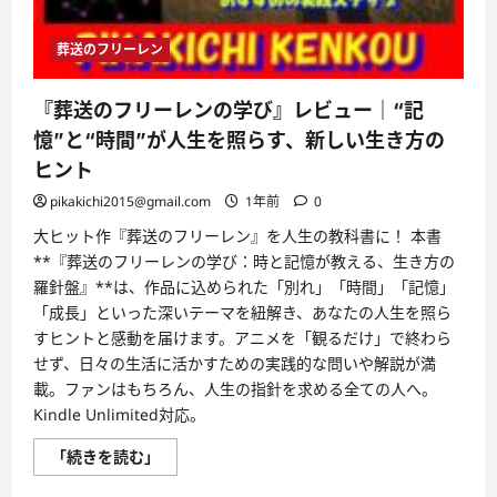
葬送のフリーレン
『葬送のフリーレンの学び』レビュー｜“記
憶”と“時間”が人生を照らす、新しい生き方の
ヒント
pikakichi2015@gmail.com
1年前
0
大ヒット作『葬送のフリーレン』を人生の教科書に！ 本書
**『葬送のフリーレンの学び：時と記憶が教える、生き方の
羅針盤』**は、作品に込められた「別れ」「時間」「記憶」
「成長」といった深いテーマを紐解き、あなたの人生を照ら
すヒントと感動を届けます。アニメを「観るだけ」で終わら
せず、日々の生活に活かすための実践的な問いや解説が満
載。ファンはもちろん、人生の指針を求める全ての人へ。
Kindle Unlimited対応。
『葬
「続きを読む」
送
の