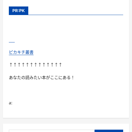
フ
リ
ー
PR:PK
レ
ン
の
学
び』
レ
ビ
ュ
ー
｜“記
ピカキチ叢書
憶”と“時
間”が
人
↑↑↑↑↑↑↑↑↑↑↑↑↑
生
を
照
あなたの読みたい本がここにある！
ら
す、
新
し
い
生
a:
き
方
の
ヒ
ン
ト
に