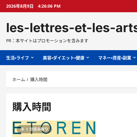
コ
2026年8月9日
4:26:07 PM
ン
テ
les-lettres-et-les-ar
ン
ツ
へ
PR：本サイトはプロモーションを含みます
ス
キ
生活・ライフ
美容・ダイエット・健康
マネー・資産・副業
ッ
プ
ホーム
購入時間
購入時間
1 分読み取り