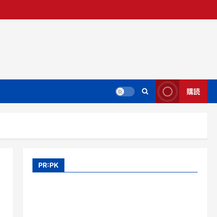
購読
PR:PK