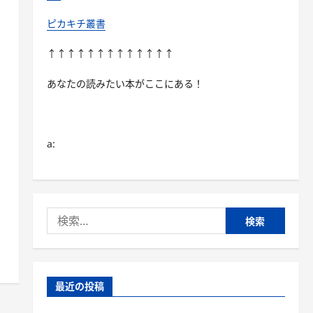
ピカキチ叢書
↑↑↑↑↑↑↑↑↑↑↑↑↑
あなたの読みたい本がここにある！
a:
検
索:
最近の投稿