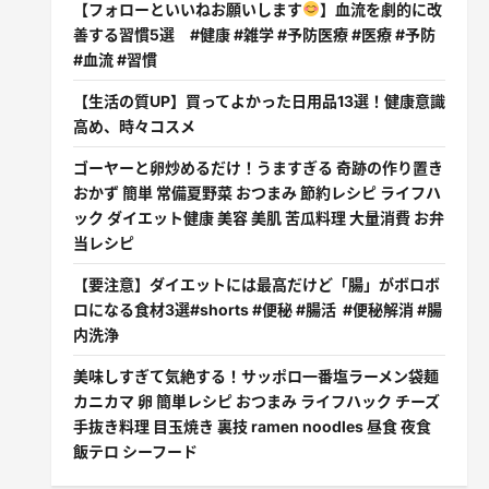
【フォローといいねお願いします
】血流を劇的に改
善する習慣5選 #健康 #雑学 #予防医療 #医療 #予防
#血流 #習慣
【生活の質UP】買ってよかった日用品13選！健康意識
高め、時々コスメ
ゴーヤーと卵炒めるだけ！うますぎる 奇跡の作り置き
おかず 簡単 常備夏野菜 おつまみ 節約レシピ ライフハ
ック ダイエット健康 美容 美肌 苦瓜料理 大量消費 お弁
当レシピ
【要注意】ダイエットには最高だけど「腸」がボロボ
ロになる食材3選#shorts #便秘 #腸活 #便秘解消 #腸
内洗浄
美味しすぎて気絶する！サッポロ一番塩ラーメン袋麺
カニカマ 卵 簡単レシピ おつまみ ライフハック チーズ
手抜き料理 目玉焼き 裏技 ramen noodles 昼食 夜食
飯テロ シーフード