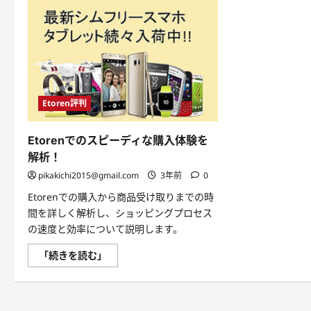
Etoren評判
Etorenでのスピーディな購入体験を
解析！
pikakichi2015@gmail.com
3年前
0
Etorenでの購入から商品受け取りまでの時
間を詳しく解析し、ショッピングプロセス
の速度と効率について説明します。
Etoren
「続きを読む」
で
の
ス
ピ
ー