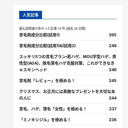
人気記事
最も訪問者が多かった記事 10 件 (過去 28 日間)
育毛剤成分比較(試用1)
395
育毛剤成分比較(試用1)&(試用2)
249
スッキリ5つの育毛プラン・若ハゲ、MOU字型ハゲ、男
性型(AGA)、脱毛薄毛ハゲ克服対策、これができなき
ゃスキンヘッド
246
育毛剤「レビュー」を極める！
245
クリスマス、お正月には素敵なプレゼントを大切なあ
の人に
244
育毛、ハゲ、薄毛「女性」を極める！
237
「ミノキシジル」を極める！
236