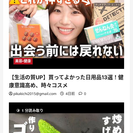
美容・健康
【生活の質UP】買ってよかった日用品13選！健
康意識高め、時々コスメ
pikakichi2015@gmail.com
4日前
0
1 分読み取り