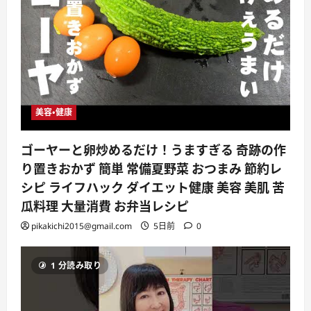
美容・健康
ゴーヤーと卵炒めるだけ！うますぎる 奇跡の作
り置きおかず 簡単 常備夏野菜 おつまみ 節約レ
シピ ライフハック ダイエット健康 美容 美肌 苦
瓜料理 大量消費 お弁当レシピ
pikakichi2015@gmail.com
5日前
0
1 分読み取り