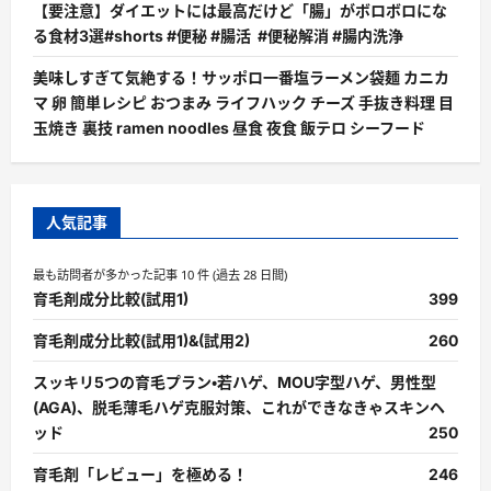
【要注意】ダイエットには最高だけど「腸」がボロボロにな
る食材3選#shorts #便秘 #腸活 #便秘解消 #腸内洗浄
美味しすぎて気絶する！サッポロ一番塩ラーメン袋麺 カニカ
マ 卵 簡単レシピ おつまみ ライフハック チーズ 手抜き料理 目
玉焼き 裏技 ramen noodles 昼食 夜食 飯テロ シーフード
人気記事
最も訪問者が多かった記事 10 件 (過去 28 日間)
育毛剤成分比較(試用1)
399
育毛剤成分比較(試用1)&(試用2)
260
スッキリ5つの育毛プラン・若ハゲ、MOU字型ハゲ、男性型
(AGA)、脱毛薄毛ハゲ克服対策、これができなきゃスキンヘ
ッド
250
育毛剤「レビュー」を極める！
246