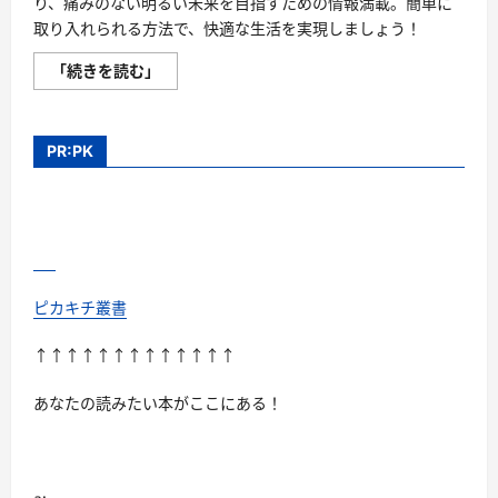
り、痛みのない明るい未来を目指すための情報満載。簡単に
取り入れられる方法で、快適な生活を実現しましょう！
膝
「続きを読む」
関
節
痛
予
防
PR:PK
で
描
く
明
る
い
将
来、
痛
み
ピカキチ叢書
の
な
い
↑↑↑↑↑↑↑↑↑↑↑↑↑
未
来
へ！
あなたの読みたい本がここにある！
に
つ
い
て
さ
ら