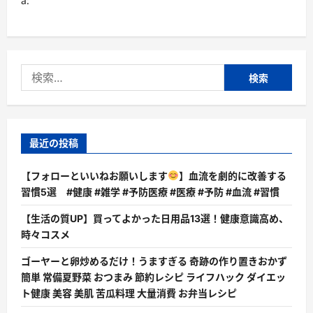
a:
に
読
む
検
索:
最近の投稿
【フォローといいねお願いします
】血流を劇的に改善する
習慣5選 #健康 #雑学 #予防医療 #医療 #予防 #血流 #習慣
【生活の質UP】買ってよかった日用品13選！健康意識高め、
時々コスメ
ゴーヤーと卵炒めるだけ！うますぎる 奇跡の作り置きおかず
簡単 常備夏野菜 おつまみ 節約レシピ ライフハック ダイエッ
ト健康 美容 美肌 苦瓜料理 大量消費 お弁当レシピ