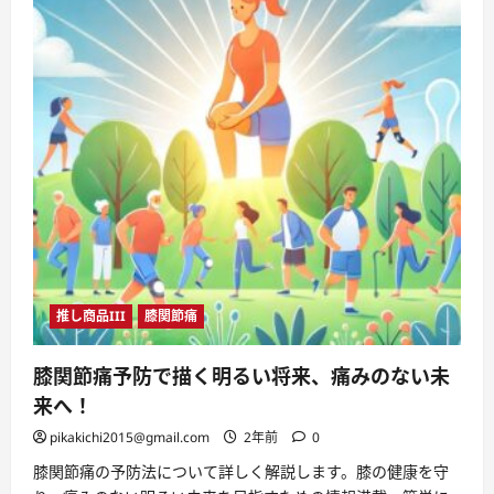
推し商品III
膝関節痛
膝関節痛予防で描く明るい将来、痛みのない未
来へ！
pikakichi2015@gmail.com
2年前
0
膝関節痛の予防法について詳しく解説します。膝の健康を守