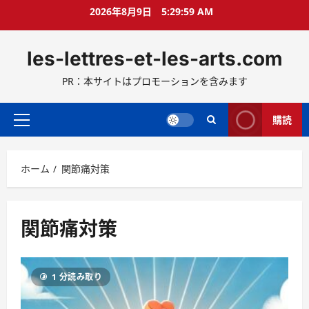
コ
2026年8月9日
5:30:00 AM
ン
テ
les-lettres-et-les-arts.com
ン
ツ
PR：本サイトはプロモーションを含みます
へ
ス
キ
購読
メ
ッ
イ
プ
ン
ホーム
関節痛対策
メ
ニ
ュ
ー
関節痛対策
1 分読み取り