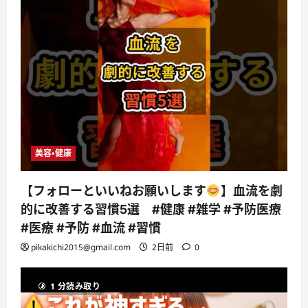
美容・健康
【フォローといいねお願いします
】血流を劇
的に改善する習慣5選 #健康 #雑学 #予防医療
#医療 #予防 #血流 #習慣
pikakichi2015@gmail.com
2日前
0
1 分読み取り