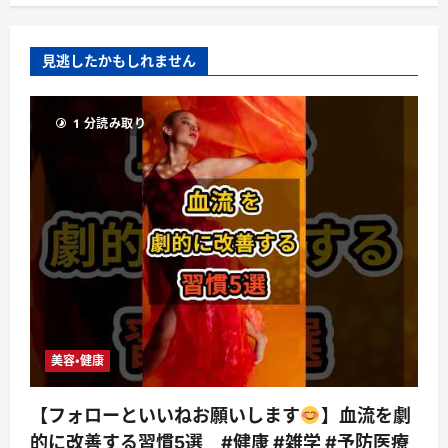
見逃したかもしれません
1 分読み取り
美容・健康
【フォローといいねお願いします
】血流を劇
的に改善する習慣5選 #健康 #雑学 #予防医療