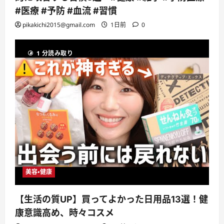
#医療 #予防 #血流 #習慣
pikakichi2015@gmail.com
1日前
0
1 分読み取り
美容・健康
【生活の質UP】買ってよかった日用品13選！健
康意識高め、時々コスメ