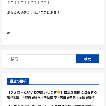
リ
↑↑↑↑↑↑↑↑↑↑↑↑↑
ッ
ト
を
あなたの読みたい本がここにある！
徹
底
解
説
し
ま
a:
す
に
つ
い
て
さ
ら
検
に
読
索:
む
最近の投稿
【フォローといいねお願いします
】血流を劇的に改善する
習慣5選 #健康 #雑学 #予防医療 #医療 #予防 #血流 #習慣