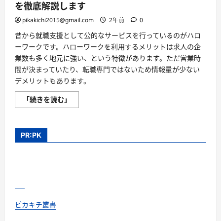
を徹底解説します
pikakichi2015@gmail.com
2年前
0
昔から就職支援として公的なサービスを行っているのがハロ
ーワークです。ハローワークを利用するメリットは求人の企
業数も多く地元に強い、という特徴があります。ただ営業時
間が決まっていたり、転職専門ではないため情報量が少ない
デメリットもあります。
ハ
「続きを読む」
ロ
ー
ワ
ー
ク
PR:PK
を
利
用
す
る
メ
リ
ッ
ト
と
ピカキチ叢書
デ
メ