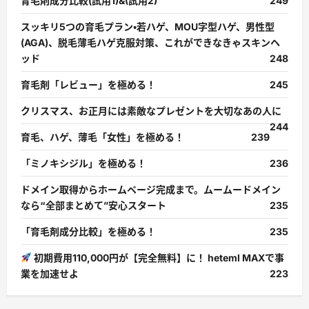
育毛剤成分比較(試用1)&(試用2)
249
スッキリ5つの育毛プラン・若ハゲ、MOU字型ハゲ、男性型
(AGA)、脱毛薄毛ハゲ克服対策、これができなきゃスキンヘ
ッド
248
育毛剤「レビュー」を極める！
245
クリスマス、お正月には素敵なプレゼントを大切なあの人に
244
育毛、ハゲ、薄毛「女性」を極める！
239
「ミノキシジル」を極める！
236
ドメイン取得からホームページ完成まで。ムームードメイン
なら“全部まとめて”安心スタート
235
「育毛剤成分比較」を極める！
235
初期費用110,000円が【完全無料】に！ heteml MAXで事
業を加速せよ
223