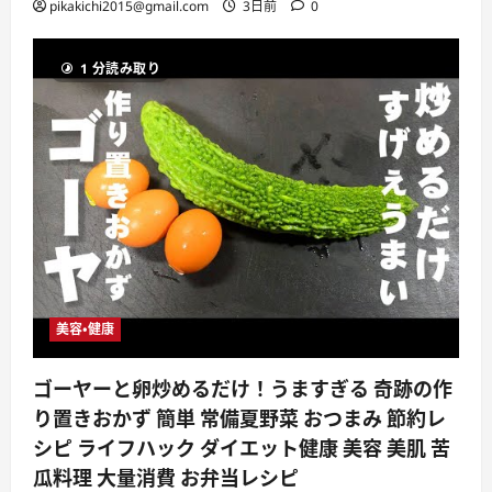
pikakichi2015@gmail.com
3日前
0
1 分読み取り
美容・健康
ゴーヤーと卵炒めるだけ！うますぎる 奇跡の作
り置きおかず 簡単 常備夏野菜 おつまみ 節約レ
シピ ライフハック ダイエット健康 美容 美肌 苦
瓜料理 大量消費 お弁当レシピ