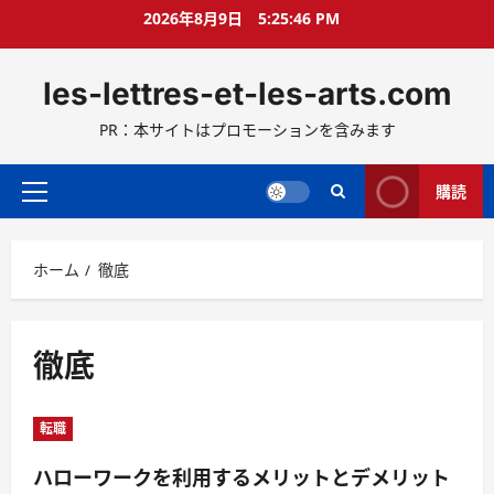
コ
2026年8月9日
5:25:47 PM
ン
テ
les-lettres-et-les-arts.com
ン
ツ
PR：本サイトはプロモーションを含みます
へ
ス
キ
購読
メ
ッ
イ
プ
ン
ホーム
徹底
メ
ニ
ュ
ー
徹底
転職
ハローワークを利用するメリットとデメリット