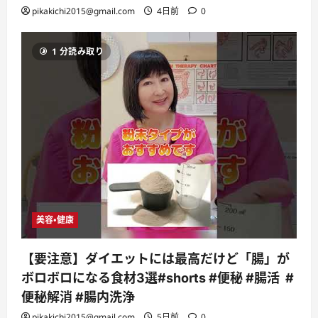
pikakichi2015@gmail.com
4日前
0
1 分読み取り
美容・健康
【要注意】ダイエットには最高だけど「腸」が
ボロボロになる食材3選#shorts #便秘 #腸活 #
便秘解消 #腸内洗浄
pikakichi2015@gmail.com
5日前
0