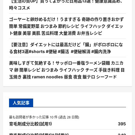
【生活の質UP】買ってよかった日用品13選！健康意識高め、
時々コスメ
ゴーヤーと卵炒めるだけ！うますぎる 奇跡の作り置きおかず
簡単 常備夏野菜 おつまみ 節約レシピ ライフハック ダイエッ
ト健康 美容 美肌 苦瓜料理 大量消費 お弁当レシピ
【要注意】ダイエットには最高だけど「腸」がボロボロにな
る食材3選#shorts #便秘 #腸活 #便秘解消 #腸内洗浄
美味しすぎて気絶する！サッポロ一番塩ラーメン袋麺 カニカ
マ 卵 簡単レシピ おつまみ ライフハック チーズ 手抜き料理 目
玉焼き 裏技 ramen noodles 昼食 夜食 飯テロ シーフード
人気記事
最も訪問者が多かった記事 10 件 (過去 28 日間)
育毛剤成分比較(試用1)
395