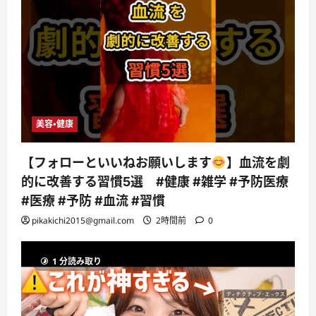
美容・健康
【フォローといいねお願いします
】血流を劇
的に改善する習慣5選 #健康 #雑学 #予防医療
#医療 #予防 #血流 #習慣
pikakichi2015@gmail.com
2時間前
0
1 分読み取り