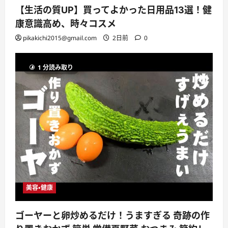
【生活の質UP】買ってよかった日用品13選！健
康意識高め、時々コスメ
pikakichi2015@gmail.com
2日前
0
1 分読み取り
美容・健康
ゴーヤーと卵炒めるだけ！うますぎる 奇跡の作