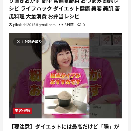
り置きおかず 簡単 常備夏野菜 おつまみ 節約レ
シピ ライフハック ダイエット健康 美容 美肌 苦
瓜料理 大量消費 お弁当レシピ
pikakichi2015@gmail.com
3日前
0
1 分読み取り
美容・健康
【要注意】ダイエットには最高だけど「腸」が