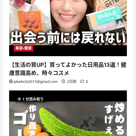
美容・健康
【生活の質UP】買ってよかった日用品13選！健
康意識高め、時々コスメ
pikakichi2015@gmail.com
2日前
0
1 分読み取り