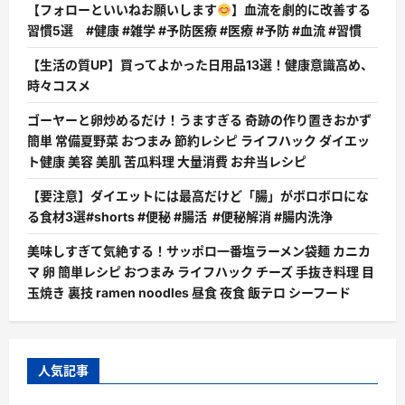
【フォローといいねお願いします
】血流を劇的に改善する
習慣5選 #健康 #雑学 #予防医療 #医療 #予防 #血流 #習慣
【生活の質UP】買ってよかった日用品13選！健康意識高め、
時々コスメ
ゴーヤーと卵炒めるだけ！うますぎる 奇跡の作り置きおかず
簡単 常備夏野菜 おつまみ 節約レシピ ライフハック ダイエッ
ト健康 美容 美肌 苦瓜料理 大量消費 お弁当レシピ
【要注意】ダイエットには最高だけど「腸」がボロボロにな
る食材3選#shorts #便秘 #腸活 #便秘解消 #腸内洗浄
美味しすぎて気絶する！サッポロ一番塩ラーメン袋麺 カニカ
マ 卵 簡単レシピ おつまみ ライフハック チーズ 手抜き料理 目
玉焼き 裏技 ramen noodles 昼食 夜食 飯テロ シーフード
人気記事