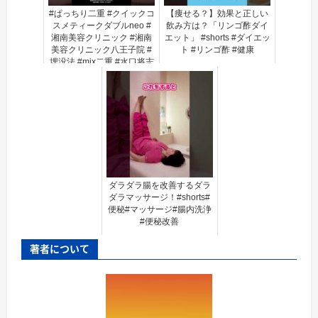
#ぱっちり二重 #クイックコ
【痩せる？】効果と正しい
スメティークダブルneo #
飲み方は？「リンゴ酢ダイ
湘南美容クリニック #湘南
エット」 #shorts #ダイエッ
美容クリニック八王子院 #
ト #リンゴ酢 #健康
埋没法 #mix二重 #水口将志
#八王子
ダラダラ腸を改善するダラ
ダラマッサージ！#shorts#
便秘#マッサージ#腸内洗浄
#便秘改善
著者について