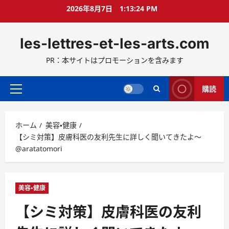
コ
2026年8月7日
1:13:25 PM
ン
テ
les-lettres-et-les-arts.com
ン
ツ
PR：本サイトはプロモーションを含みます
へ
ス
キ
購読
メ
ッ
イ
プ
ン
ホーム
美容・健康
メ
【シミ対策】皮膚科医の友利先生に詳しく聞いてきたよ〜
ニ
@aratatomori
ュ
ー
美容・健康
【シミ対策】皮膚科医の友利