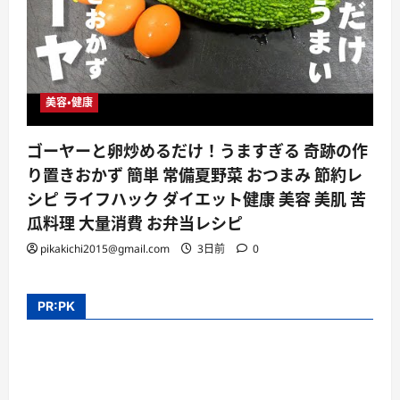
美容・健康
ゴーヤーと卵炒めるだけ！うますぎる 奇跡の作
り置きおかず 簡単 常備夏野菜 おつまみ 節約レ
シピ ライフハック ダイエット健康 美容 美肌 苦
瓜料理 大量消費 お弁当レシピ
pikakichi2015@gmail.com
3日前
0
PR:PK