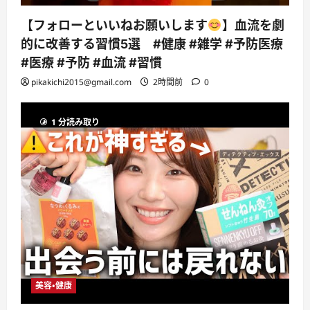
【フォローといいねお願いします
】血流を劇
的に改善する習慣5選 #健康 #雑学 #予防医療
#医療 #予防 #血流 #習慣
pikakichi2015@gmail.com
2時間前
0
1 分読み取り
美容・健康