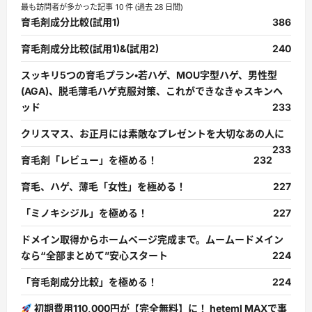
最も訪問者が多かった記事 10 件 (過去 28 日間)
育毛剤成分比較(試用1)
386
育毛剤成分比較(試用1)&(試用2)
240
スッキリ5つの育毛プラン・若ハゲ、MOU字型ハゲ、男性型
(AGA)、脱毛薄毛ハゲ克服対策、これができなきゃスキンヘ
ッド
233
クリスマス、お正月には素敵なプレゼントを大切なあの人に
233
育毛剤「レビュー」を極める！
232
育毛、ハゲ、薄毛「女性」を極める！
227
「ミノキシジル」を極める！
227
ドメイン取得からホームページ完成まで。ムームードメイン
なら“全部まとめて”安心スタート
224
「育毛剤成分比較」を極める！
224
初期費用110,000円が【完全無料】に！ heteml MAXで事