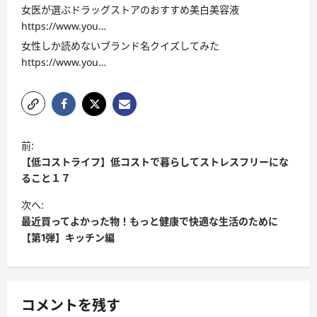
女医が選ぶドラッグストアのおすすめ美白美容液
https://www.you…
女性しか読めないブランド名クイズしてみた
https://www.you…
投
前:
稿
【低コストライフ】低コストで暮らしてストレスフリーにな
ナ
ること１７
ビ
次へ:
最近買ってよかった物！もっと健康で快適な生活のために
ゲ
【第1弾】キッチン編
ー
シ
ョ
コメントを残す
ン