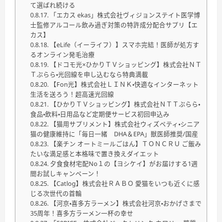
て選ばれ続ける
「エカス ekas」株式会社ヴィジョンステイト医学博
士監修アルコール飲み過ぎ対策の特許成分配合サプリ【エ
カス】
【eLife（イーライフ）】スマホ完結！医師が処方す
るオンライン発毛治療
【ドコモ光×ひかりＴＶショッピング】株式会社ＮＴ
Ｔぷらら・光回線を申し込むなら特典満載
【Fon光】株式会社ＬＩＮＫ・快適なインターネット
生活を送ろう！超高速光回線
【ひかりＴＶショッピング】株式会社ＮＴＴぷらら・
食品・飲料・日用品など定期便サービス初回申込み
【猫用サプリメント】株式会社ウィズペティ・シニア
猫の健康維持に「毎日一緒 DHA＆EPA」獣医師推奨/国産
【楽チン オートミールごはん】ＴＯＮＣＲＵ ご飯み
たいな満足感と本格味で置き換えダイエット
夕食食材宅配No１の【ヨシケイ】がお届けする1週
間お試しキャンペーン！
【Catlog】株式会社ＲＡＢＯ 愛猫をいつも近くに感
じる次世代の首輪
【河京・喜多方ラーメン】株式会社河京・おかげさまで
35周年！喜多方ラーメン一杯の幸せ