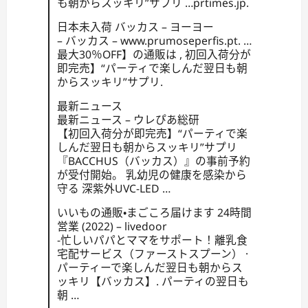
も朝からスッキリ”サプリ …prtimes.jp.
日本未入荷 バッカス – ヨーヨー
– バッカス – www.prumoseperfis.pt. …
最大30％OFF】の通販は , 初回入荷分が
即完売】“パーティで楽しんだ翌日も朝
からスッキリ”サプリ.
最新ニュース
最新ニュース – ウレぴあ総研
【初回入荷分が即完売】“パーティで楽
しんだ翌日も朝からスッキリ”サプリ
『BACCHUS（バッカス）』の事前予約
が受付開始。 乳幼児の健康を感染から
守る 深紫外UVC-LED …
いいもの通販・まごころ届けます 24時間
営業 (2022) – livedoor
-忙しいパパとママをサポート！離乳食
宅配サービス（ファーストスプーン） ·
パーティーで楽しんだ翌日も朝からス
ッキリ【バッカス】. パーティの翌日も
朝 …