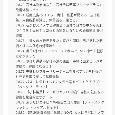
青汁本物志向なら「青汁そば若葉フルーツプラス」・
飲用体験レビュー
新聞広告・ダイエット青汁 脂肪が燃える、皮下脂
肪、内臓脂肪が減る、体重減る、痩せる。
私がおススメする健康法：酒粕で身体の中から美肌
づくりを！毎日チョコっと酒粕をとるだけの酒粕健康 美容
習慣
「彼女の水着姿を見た」喜びと同時に男が感じた悲
劇とは・・・ムダ毛の処理ほか
毎日1杯のトマトジュースを飲んで、体の中から健康
になりました
やはり運動不足は不調の原因！手軽に出来るラジオ
体操で、健康になろう！
美味しいブルーベリージャムを食べて視力を回復さ
せ元気を取り戻して基礎運動
バストに悩むすべての女性へ送るバストケアサプリ
【ベルタプエラリア】
【小林製薬】ノコギリヤシEX・中高年男性の気になる
健康を複合的にサポート
洗うだけニキビ予防・藤田ニコル愛用 【ファーストク
ラッシュ トライアルセット】
【乾燥肌・敏感肌用化粧品NOV】大人にきびに！ノブ