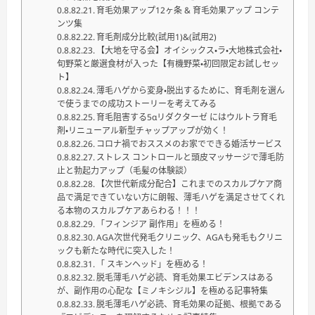
育毛効果アップ12ヶ条 & 育毛効果アップ コンテ
ンツ集
育毛剤成分比較(試用1)&(試用2)
【大地を守る会】オイシックス・ラ・大地株式会社・
旬野菜と厳選食材が入った【有機野菜・初回限定お試しセッ
ト】
薄毛ハゲから変身・脱出するために、育毛剤を選ん
で使うまでの成功ストーリーを考えてみる
育毛阻害する5αリダクターゼ にはウルトラ育毛
剤・リニューアル新型チャップアップが効く！
コロナ禍でおススメのお家でできる婚活サービス
ストレス コントロールと頭皮マッサージで薄毛防
止と勃起力アップ（毛髪の体験談）
【次世代新成分配合】これまでのスカルプケア商
品で満足できていない方に朗報、薄毛ハゲを満足させてくれ
る本物のスカルプケアあらわる！！！
「フィンジア 副作用」を極める！
AGA次世代発毛クリニック、AGAも発毛もクリニ
ックも新たな時代に突入した！
「 スキンヘッド」を極める！
脱毛薄毛ハゲ必読、育毛効果エビデンスはある
が、副作用の心配な【ミノキシジル】を極める記事特集
脱毛薄毛ハゲ必読、育毛効果の証拠、根拠である