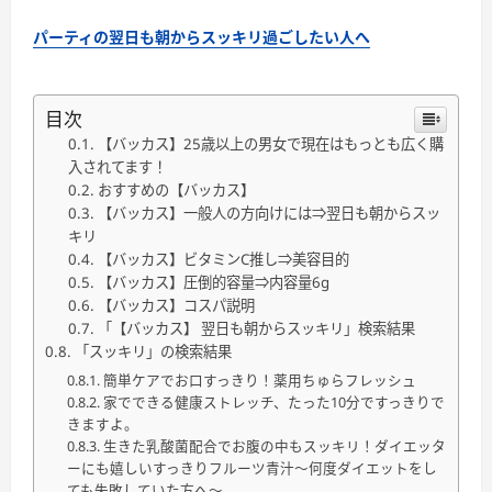
パーティの翌日も朝からスッキリ過ごしたい人へ
目次
【バッカス】25歳以上の男女で現在はもっとも広く購
入されてます！
おすすめの【バッカス】
【バッカス】一般人の方向けには⇒翌日も朝からスッ
キリ
【バッカス】ビタミンC推し⇒美容目的
【バッカス】圧倒的容量⇒内容量6g
【バッカス】コスパ説明
「【バッカス】 翌日も朝からスッキリ」検索結果
「スッキリ」の検索結果
簡単ケアでお口すっきり！薬用ちゅらフレッシュ
家でできる健康ストレッチ、たった10分ですっきりで
きますよ。
生きた乳酸菌配合でお腹の中もスッキリ！ダイエッタ
ーにも嬉しいすっきりフルーツ青汁〜何度ダイエットをし
ても失敗していた方へ〜