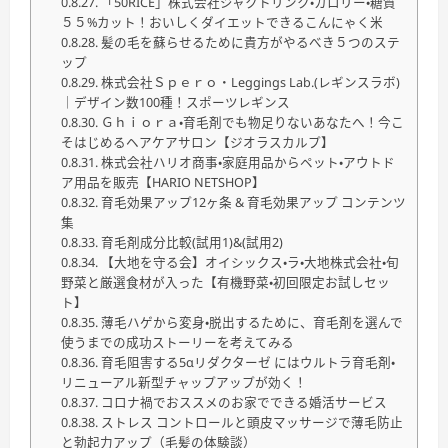
「50RICE」株式会社ジャクトリンク・カロリー・糖質
５５%カット！おいしくダイエットできるこんにゃく米
髪の毛を蘇らせるために貴方がやるべき５つのステ
ップ
株式会社Ｓｐｅｒｏ・Leggings Lab.(レギンスラボ)
｜デザイン数100種！スポーツレギンス
Ｇｈｉｏｒａ・育毛剤でも物足りないあなたへ！今こ
そはじめるヘアケアサロン【ジオラスカルプ】
株式会社ハリオ商事・家庭用品からペット・アウトド
ア用品を販売【HARIO NETSHOP】
育毛効果アップ12ヶ条 & 育毛効果アップ コンテンツ
集
育毛剤成分比較(試用1)&(試用2)
【大地を守る会】オイシックス・ラ・大地株式会社・旬
野菜と厳選食材が入った【有機野菜・初回限定お試しセッ
ト】
薄毛ハゲから変身・脱出するために、育毛剤を選んで
使うまでの成功ストーリーを考えてみる
育毛阻害する5αリダクターゼ にはウルトラ育毛剤・
リニューアル新型チャップアップが効く！
コロナ禍でおススメのお家でできる婚活サービス
ストレス コントロールと頭皮マッサージで薄毛防止
と勃起力アップ（毛髪の体験談）