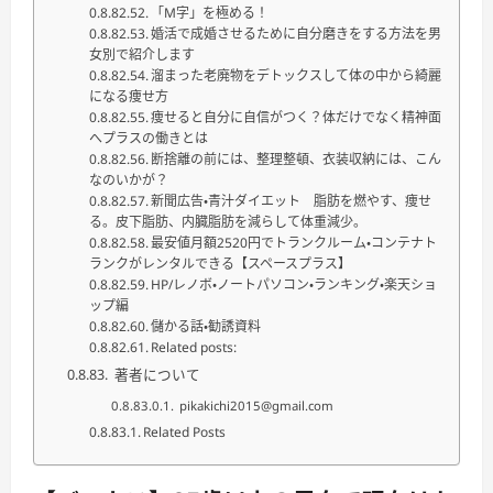
「M字」を極める！
婚活で成婚させるために自分磨きをする方法を男
女別で紹介します
溜まった老廃物をデトックスして体の中から綺麗
になる痩せ方
痩せると自分に自信がつく？体だけでなく精神面
へプラスの働きとは
断捨離の前には、整理整頓、衣装収納には、こん
なのいかが？
新聞広告・青汁ダイエット 脂肪を燃やす、痩せ
る。皮下脂肪、内臓脂肪を減らして体重減少。
最安値月額2520円でトランクルーム・コンテナト
ランクがレンタルできる【スペースプラス】
HP/レノボ・ノートパソコン・ランキング・楽天ショ
ップ編
儲かる話・勧誘資料
Related posts:
著者について
pikakichi2015@gmail.com
Related Posts