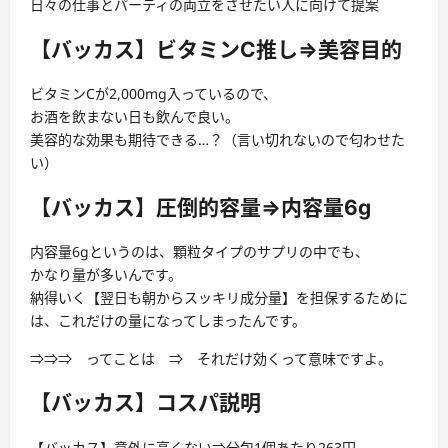
日々の仕事とパーティの両立をさせたい人に向けて提案
【バッカス】ビタミンC推し⇒美容目的
ビタミンCが2,000mg入っているので、
お酒を飲まない日も飲んで良い。
美容的な効果も期待できる…？（言い切れないので匂わせた
い）
【バッカス】圧倒的容量⇒内容量6g
内容量6gというのは、顆粒タイプのサプリの中でも、
かなり量が多いんです。
納得いく【翌日も朝からスッキリ成分量】を担保するために
は、これだけの量になってしまったんです。
⇒⇒⇒ ってことは ⇒ それだけ効くって意味ですよ。
【バッカス】コスパ説明
【バッカス】意外に高くない⇒分包1個あたり263円