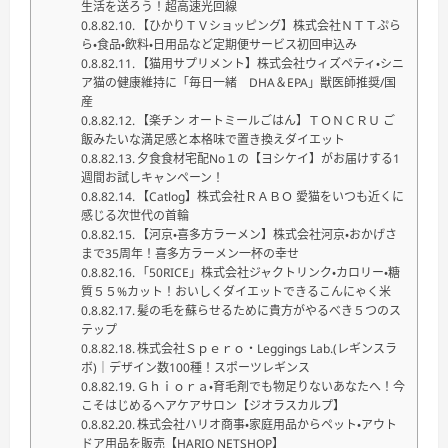
生活を送ろう！超高速光回線
【ひかりＴＶショッピング】株式会社ＮＴＴぷら
ら・食品・飲料・日用品など定期便サービス初回申込み
【猫用サプリメント】株式会社ウィズペティ・シニ
ア猫の健康維持に「毎日一緒 DHA＆EPA」獣医師推奨/国
産
【楽チン オートミールごはん】ＴＯＮＣＲＵ ご
飯みたいな満足感と本格味で置き換えダイエット
夕食食材宅配No１の【ヨシケイ】がお届けする1
週間お試しキャンペーン！
【Catlog】株式会社ＲＡＢＯ 愛猫をいつも近くに
感じる次世代の首輪
【河京・喜多方ラーメン】株式会社河京・おかげさ
まで35周年！喜多方ラーメン一杯の幸せ
「50RICE」株式会社ジャクトリンク・カロリー・糖
質５５%カット！おいしくダイエットできるこんにゃく米
髪の毛を蘇らせるために貴方がやるべき５つのス
テップ
株式会社Ｓｐｅｒｏ・Leggings Lab.(レギンスラ
ボ)｜デザイン数100種！スポーツレギンス
Ｇｈｉｏｒａ・育毛剤でも物足りないあなたへ！今
こそはじめるヘアケアサロン【ジオラスカルプ】
株式会社ハリオ商事・家庭用品からペット・アウト
ドア用品を販売【HARIO NETSHOP】