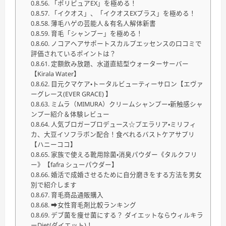
「ポリピュアEX」を極める！
「イクオス」、「イクオスEXプラス」を極める！
薄毛ハゲの芸能人＆有名人解体新書
育毛「シャンプー」を極める！
ノコアヘアサポートスカルプエッセンスの口コミで
評価されているポイントは？
定額飲み放題、水道直結型ウォーターサーバー
【Kirala Water】
目元クマケア・トータルビューティーサロン【エヴァ
ーグレース(EVER GRACE) 】
ミムラ（MIMURA）クリームシャンプー・新触感シャ
ンプー紹介＆体験レビュー
人気ブロガープロデュース☆プエラリア・ミリフィ
カ、大豆イソフラボン配合！食べれるバストケアサプリ
【ハニーココ】
家族で使える靴用除菌・消臭パウダー《タルクフリ
ー》【fafra シューパウダー】
婚活で成婚させるために自分磨きをする方法を男女
別で紹介します
育毛商品通販購入
➡女性育毛剤比較ランキング
デブ菌を痩せ菌にする？ ダイエットならウィルキラ
ーDiet(ダイエット)！