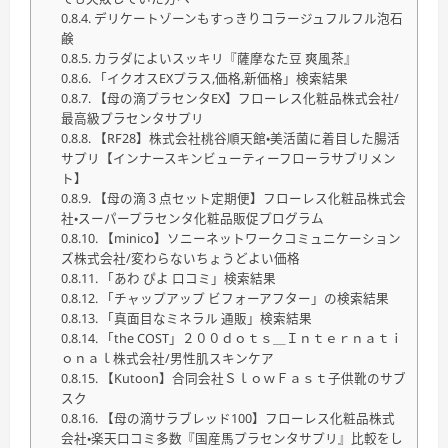
デリケートゾーンもすっきりコラージュフルフル泡石
鹸
カラダによいスッキリ『薩摩なた豆 爽風茶』
「イクオスEXプラス,価格,新価格」検索結果
【母の滴プラセンタEX】フローレス化粧品株式会社/
最高級プラセンタサプリ
【RF28】株式会社桃谷順天館・美活菌に着目した腸活
サプリ【インナースキンビューティーフローラサプリメン
ト】
【母の滴３点セット定期便】フローレス化粧品株式会
社・スーパープラセンタ化粧品販促プログラム
【minico】ソニーネットワークコミュニケーション
ズ株式会社/変わらないちょうどよい価格
「あわ ぴよ 口コミ」検索結果
「チャップアップ ビフォーアフター」の検索結果
「真面目なミネラル 通販」検索結果
「the COST」２００ｄｏｔｓ＿Ｉｎｔｅｒｎａｔｉ
ｏｎａｌ株式会社/男性肌スキンケア
【Kutoon】合同会社ＳｌｏｗＦａｓｔ子供靴のサブ
スク
【母の滴サラブレッド100】フローレス化粧品株式
会社・楽天口コミ多数『国産馬プラセンタサプリ』比較をし