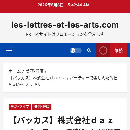
コ
2026年8月6日
5:42:45 AM
ン
テ
les-lettres-et-les-arts.com
ン
ツ
PR：本サイトはプロモーションを含みます
へ
ス
キ
購読
メ
ッ
イ
プ
ン
ホーム
美容・健康
メ
【バッカス】株式会社ｄａｚｚｙパーティーで楽しんだ翌日
ニ
も朝からスッキリ
ュ
ー
生活・ライフ
美容・健康
【バッカス】株式会社ｄａｚ