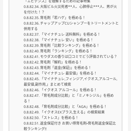
『エビデンス』を理解するための記事特集
大阪ビル火災死者**人、心肺停止***人、男が火
を付けた！？
育毛剤「若ハゲ」を極める！
チャップアップCUシャンプーをトリートメントと
併用する
「マイナチュレ 送料無料」を極める！
「マイナチュレ 安い」を極める！
育毛剤「比較ランキング」を極める！
育毛剤「ランキング」を極める！
モウダスの香りは口コミでどう評価されている？
育毛剤「解約」を極める！
育毛剤「返金(保証)」を極める！
「マイナチュレ 最安値」を極める！
「マイナチュレ,フィンジア,イクオス,アルコール,
最安値,副作用,」まとめて検索
「イクオス アルコール」を極める！
「育毛剤成分比較」と「ミノキシジル」を極め
る！
「育毛剤成分比較」と「AGA」を極める！
「イクオスEXプラス,生える」の検索結果
「ストレス」を極める！
返金保証付き お買い得育毛剤・育毛剤返金保証比
較ランキング!!