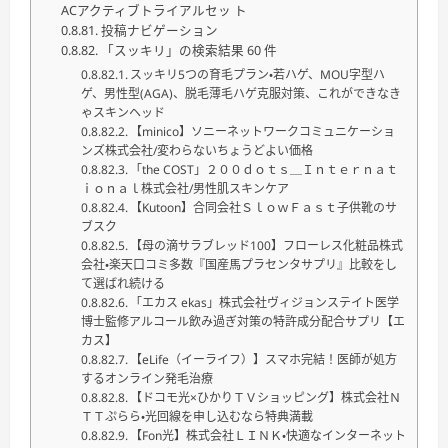
ACアクティブトライアルセッ ト
投稿ナビゲーション
「スッキリ」の検索結果 60 件
スッキリ5つの育毛プラン・若ハゲ、MOU字型ハ
ゲ、男性型(AGA)、脱毛薄毛ハゲ克服対策、これができなき
ゃスキンヘッド
【minico】ソニーネットワークコミュニケーショ
ンズ株式会社/変わらないちょうどよい価格
「the COST」２００ｄｏｔｓ＿Ｉｎｔｅｒｎａｔ
ｉｏｎａｌ株式会社/男性肌スキンケア
【Kutoon】合同会社ＳｌｏｗＦａｓｔ子供靴のサ
ブスク
【母の滴サラブレッド100】フローレス化粧品株式
会社・楽天口コミ多数『国産馬プラセンタサプリ』比較をし
て選ばれ続ける
「エカス ekas」株式会社ヴィジョンステイト医学
博士監修アルコール飲み過ぎ対策の特許成分配合サプリ【エ
カス】
【eLife（イーライフ）】スマホ完結！医師が処方
するオンライン発毛治療
【ドコモ光×ひかりＴＶショッピング】株式会社Ｎ
ＴＴぷらら・光回線を申し込むなら特典満載
【Fon光】株式会社ＬＩＮＫ・快適なインターネット