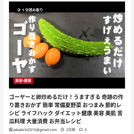
1 分読み取り
美容・健康
ゴーヤーと卵炒めるだけ！うますぎる 奇跡の作
り置きおかず 簡単 常備夏野菜 おつまみ 節約レ
シピ ライフハック ダイエット健康 美容 美肌 苦
瓜料理 大量消費 お弁当レシピ
pikakichi2015@gmail.com
2日前
0