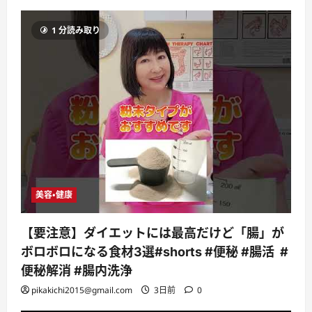
1 分読み取り
美容・健康
【要注意】ダイエットには最高だけど「腸」が
ボロボロになる食材3選#shorts #便秘 #腸活 #
便秘解消 #腸内洗浄
pikakichi2015@gmail.com
3日前
0