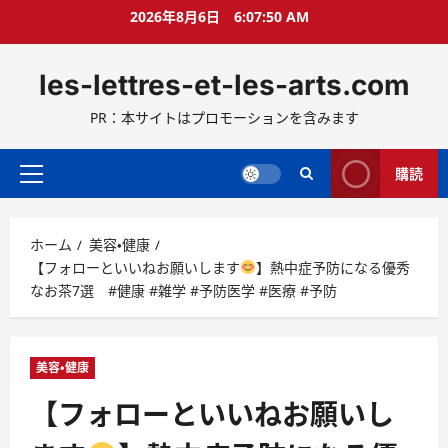
コ
2026年8月6日
6:07:51 AM
ン
テ
les-lettres-et-les-arts.com
ン
ツ
PR：本サイトはプロモーションを含みます
へ
ス
キ
購読
メ
ッ
イ
プ
ン
ホーム
美容・健康
メ
【フォローといいねお願いします
】熱中症予防になる優秀
ニ
なお茶7選 #健康 #雑学 #予防医学 #医療 #予防
ュ
ー
美容・健康
【フォローといいねお願いし