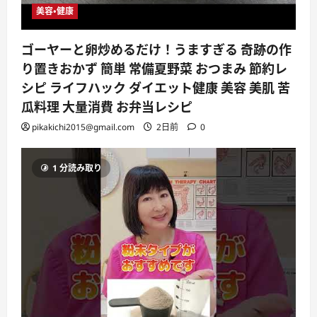
美容・健康
ゴーヤーと卵炒めるだけ！うますぎる 奇跡の作
り置きおかず 簡単 常備夏野菜 おつまみ 節約レ
シピ ライフハック ダイエット健康 美容 美肌 苦
瓜料理 大量消費 お弁当レシピ
pikakichi2015@gmail.com
2日前
0
1 分読み取り