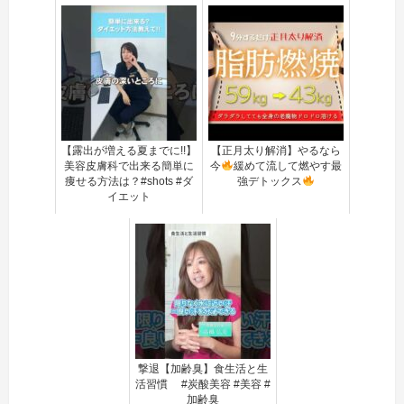
【露出が増える夏までに!!】
【正月太り解消】やるなら
美容皮膚科で出来る簡単に
今
緩めて流して燃やす最
痩せる方法は？#shots #ダ
強デトックス
イエット
撃退【加齢臭】食生活と生
活習慣 #炭酸美容 #美容 #
加齢臭