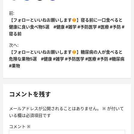
投
前:
稿
【フォローといいねお願いします
】寝る前に一口食べると
ナ
健康に良い食べ物5選 #健康 #雑学 #予防医学 #医療 #予防 #
寝る前
ビ
次へ:
ゲ
【フォローといいねお願いします
】糖尿病の人が食べると
ー
危険な果物5選 #健康 #雑学 #予防医学 #医療 #予防 #糖尿病
シ
#果物
ョ
ン
コメントを残す
メールアドレスが公開されることはありません。
※
が付いて
いる欄は必須項目です
コメント
※