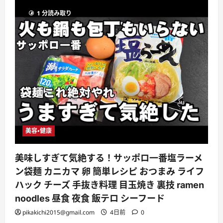
1 分読み取り
美容・健康
美味しすぎて気絶する！サッポロ一番塩ラーメ
ン袋麺 カニカマ 卵 簡単レシピ おつまみ ライフ
ハック チーズ 手抜き料理 目玉焼き 裏技 ramen
noodles 昼食 夜食 飯テロ シーフード
pikakichi2015@gmail.com
4日前
0