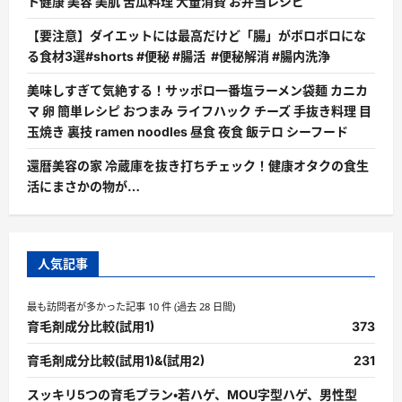
ト健康 美容 美肌 苦瓜料理 大量消費 お弁当レシピ
【要注意】ダイエットには最高だけど「腸」がボロボロにな
る食材3選#shorts #便秘 #腸活 #便秘解消 #腸内洗浄
美味しすぎて気絶する！サッポロ一番塩ラーメン袋麺 カニカ
マ 卵 簡単レシピ おつまみ ライフハック チーズ 手抜き料理 目
玉焼き 裏技 ramen noodles 昼食 夜食 飯テロ シーフード
還暦美容の家 冷蔵庫を抜き打ちチェック！健康オタクの食生
活にまさかの物が…
人気記事
最も訪問者が多かった記事 10 件 (過去 28 日間)
育毛剤成分比較(試用1)
373
育毛剤成分比較(試用1)&(試用2)
231
スッキリ5つの育毛プラン・若ハゲ、MOU字型ハゲ、男性型