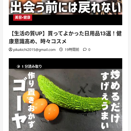
美容・健康
【生活の質UP】買ってよかった日用品13選！健
康意識高め、時々コスメ
pikakichi2015@gmail.com
19時間前
0
1 分読み取り