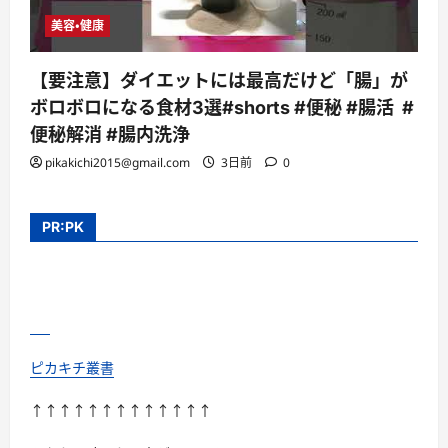
美容・健康
【要注意】ダイエットには最高だけど「腸」が
ボロボロになる食材3選#shorts #便秘 #腸活 #
便秘解消 #腸内洗浄
pikakichi2015@gmail.com
3日前
0
PR:PK
ピカキチ叢書
↑↑↑↑↑↑↑↑↑↑↑↑↑