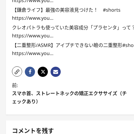
https://www.you…
【鎌倉ライフ】最強の美容液見つけた！ #shorts
https://www.you…
クレオパトラも使っていた美容成分「プラセンタ」って？#s
https://www.you…
【二重整形/ASMR】アイプチできない瞼の二重整形#shor
https://www.you…
投
前:
スマホ首、ストレートネックの矯正エクササイズ（チ
稿
ェックあり）
ナ
ビ
ゲ
コメントを残す