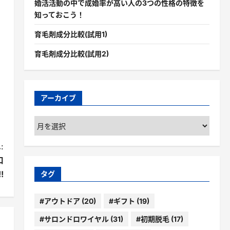
婚活活動の中で成婚率が高い人の3つの性格の特徴を
知っておこう！
育毛剤成分比較(試用1)
育毛剤成分比較(試用2)
アーカイブ
ア
ー
カ
:
イ
口
ブ
!
タグ
#アウトドア
(20)
#ギフト
(19)
#サロンドロワイヤル
(31)
#初期脱毛
(17)