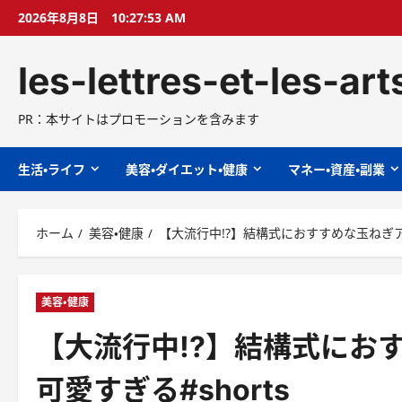
コ
2026年8月8日
10:27:54 AM
ン
テ
les-lettres-et-les-ar
ン
ツ
へ
PR：本サイトはプロモーションを含みます
ス
キ
生活・ライフ
美容・ダイエット・健康
マネー・資産・副業
ッ
プ
ホーム
美容・健康
【大流行中!?】結構式におすすめな玉ねぎア
美容・健康
【大流行中!?】結構式にお
可愛すぎる#shorts