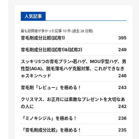
人気記事
最も訪問者が多かった記事 10 件 (過去 28 日間)
育毛剤成分比較(試用1)
395
育毛剤成分比較(試用1)&(試用2)
249
スッキリ5つの育毛プラン・若ハゲ、MOU字型ハゲ、男
性型(AGA)、脱毛薄毛ハゲ克服対策、これができなき
ゃスキンヘッド
246
育毛剤「レビュー」を極める！
243
クリスマス、お正月には素敵なプレゼントを大切なあ
の人に
242
「ミノキシジル」を極める！
236
「育毛剤成分比較」を極める！
235