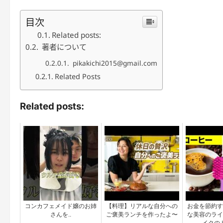
目次
Related posts:
著者について
pikakichi2015@gmail.com
Related Posts
Related posts:
コンカフェメイド嬢のお姉
【料理】リアルな自分への
お金を節約す
さんを..
ご褒美ランチを作ったよ〜
な美容のライ
イクの