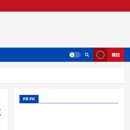
購読
PR:PK
に