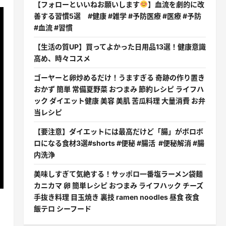
【フォローといいねお願いします
】血流を劇的に改
善する習慣5選 #健康 #雑学 #予防医療 #医療 #予防
#血流 #習慣
【生活の質UP】買ってよかった日用品13選！健康意識
高め、時々コスメ
ゴーヤーと卵炒めるだけ！うますぎる 奇跡の作り置き
おかず 簡単 常備夏野菜 おつまみ 節約レシピ ライフハ
ック ダイエット健康 美容 美肌 苦瓜料理 大量消費 お弁
当レシピ
【要注意】ダイエットには最高だけど「腸」がボロボ
ロになる食材3選#shorts #便秘 #腸活 #便秘解消 #腸
内洗浄
美味しすぎて気絶する！サッポロ一番塩ラーメン袋麺
カニカマ 卵 簡単レシピ おつまみ ライフハック チーズ
手抜き料理 目玉焼き 裏技 ramen noodles 昼食 夜食
飯テロ シーフード