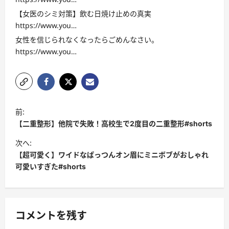
【女医のシミ対策】飲む日焼け止めの真実
https://www.you…
女性を信じられなくなったらごめんなさい。
https://www.you…
投
前:
稿
【二重整形】他院で失敗！高校生で2度目の二重整形#shorts
ナ
次へ:
ビ
【超可愛く】ワイドなぱっつんオン眉にミニボブがおしゃれ
可愛いすぎた#shorts
ゲ
ー
シ
コメントを残す
ョ