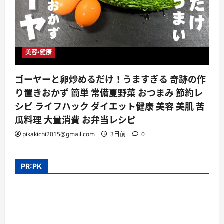
美容・健康
ゴーヤーと卵炒めるだけ！うますぎる 奇跡の作
り置きおかず 簡単 常備夏野菜 おつまみ 節約レ
シピ ライフハック ダイエット健康 美容 美肌 苦
瓜料理 大量消費 お弁当レシピ
pikakichi2015@gmail.com
3日前
0
PR:PK