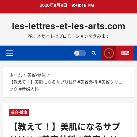
コ
2026年8月8日
9:48:18 PM
ン
テ
les-lettres-et-les-arts.com
ン
ツ
PR：本サイトはプロモーションを含みます
へ
ス
キ
購読
メ
ッ
イ
プ
ン
ホーム
美容・健康
メ
【教えて！】美肌になるサプリは!? #美容外科 #美容クリニ
ニ
ック #産婦人科
ュ
ー
美容・健康
【教えて！】美肌になるサプ