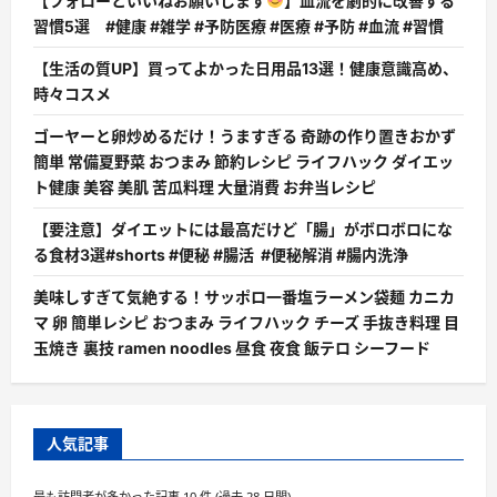
【フォローといいねお願いします
】血流を劇的に改善する
習慣5選 #健康 #雑学 #予防医療 #医療 #予防 #血流 #習慣
【生活の質UP】買ってよかった日用品13選！健康意識高め、
時々コスメ
ゴーヤーと卵炒めるだけ！うますぎる 奇跡の作り置きおかず
簡単 常備夏野菜 おつまみ 節約レシピ ライフハック ダイエッ
ト健康 美容 美肌 苦瓜料理 大量消費 お弁当レシピ
【要注意】ダイエットには最高だけど「腸」がボロボロにな
る食材3選#shorts #便秘 #腸活 #便秘解消 #腸内洗浄
美味しすぎて気絶する！サッポロ一番塩ラーメン袋麺 カニカ
マ 卵 簡単レシピ おつまみ ライフハック チーズ 手抜き料理 目
玉焼き 裏技 ramen noodles 昼食 夜食 飯テロ シーフード
人気記事
最も訪問者が多かった記事 10 件 (過去 28 日間)