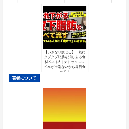
【いきなり痩せる】一気に
タプタプ脂肪を消し去る食
材ベスト5｜デトックスレ
ベルが半端ないから毎日食
べて！
著者について