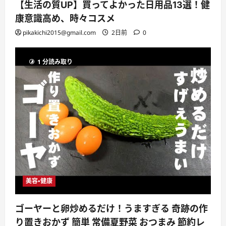
【生活の質UP】買ってよかった日用品13選！健
康意識高め、時々コスメ
pikakichi2015@gmail.com
2日前
0
1 分読み取り
美容・健康
ゴーヤーと卵炒めるだけ！うますぎる 奇跡の作
り置きおかず 簡単 常備夏野菜 おつまみ 節約レ