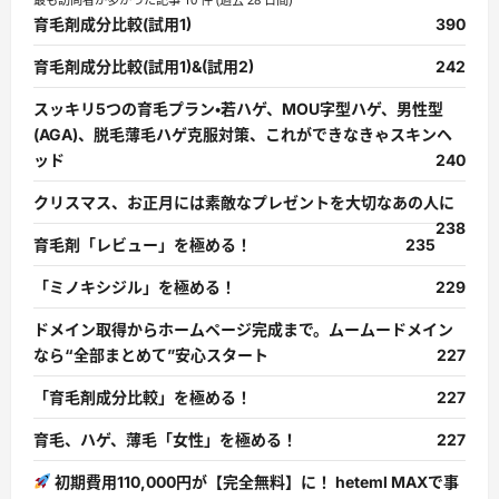
育毛剤成分比較(試用1)
390
育毛剤成分比較(試用1)&(試用2)
242
スッキリ5つの育毛プラン・若ハゲ、MOU字型ハゲ、男性型
(AGA)、脱毛薄毛ハゲ克服対策、これができなきゃスキンヘ
ッド
240
クリスマス、お正月には素敵なプレゼントを大切なあの人に
238
育毛剤「レビュー」を極める！
235
「ミノキシジル」を極める！
229
ドメイン取得からホームページ完成まで。ムームードメイン
なら“全部まとめて”安心スタート
227
「育毛剤成分比較」を極める！
227
育毛、ハゲ、薄毛「女性」を極める！
227
初期費用110,000円が【完全無料】に！ heteml MAXで事