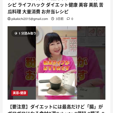
シピ ライフハック ダイエット健康 美容 美肌 苦
瓜料理 大量消費 お弁当レシピ
pikakichi2015@gmail.com
3日前
0
1 分読み取り
美容・健康
【要注意】ダイエットには最高だけど「腸」が