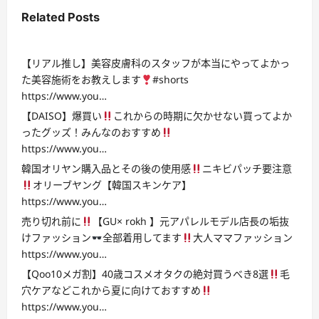
Related Posts
【リアル推し】美容皮膚科のスタッフが本当にやってよかっ
た美容施術をお教えします
#shorts
https://www.you…
【DAISO】爆買い
これからの時期に欠かせない買ってよか
ったグッズ！みんなのおすすめ
https://www.you…
韓国オリヤン購入品とその後の使用感
ニキビパッチ要注意
オリーブヤング【韓国スキンケア】
https://www.you…
売り切れ前に
【GU× rokh 】元アパレルモデル店長の垢抜
けファッション
全部着用してます
大人ママファッション
https://www.you…
【Qoo10メガ割】40歳コスメオタクの絶対買うべき8選
毛
穴ケアなどこれから夏に向けておすすめ
https://www.you…