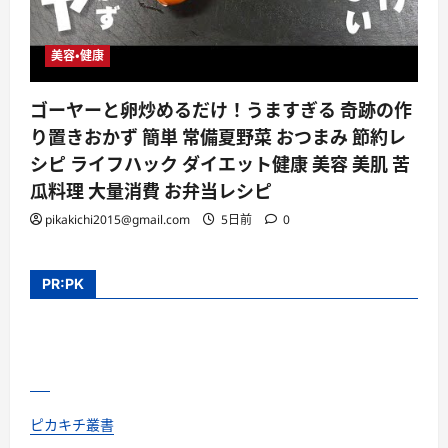
美容・健康
ゴーヤーと卵炒めるだけ！うますぎる 奇跡の作
り置きおかず 簡単 常備夏野菜 おつまみ 節約レ
シピ ライフハック ダイエット健康 美容 美肌 苦
瓜料理 大量消費 お弁当レシピ
pikakichi2015@gmail.com
5日前
0
PR:PK
ピカキチ叢書