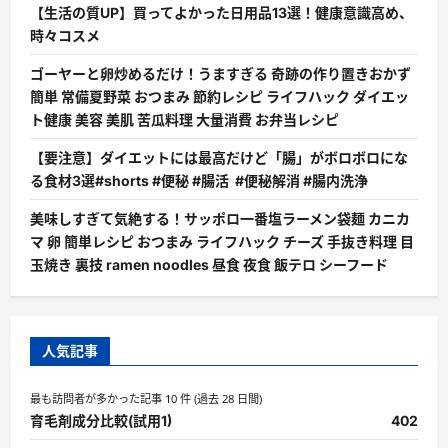
【生活の質UP】買ってよかった日用品13選！健康意識高め、
時々コスメ
ゴーヤーと卵炒めるだけ！うますぎる 奇跡の作り置きおかず
簡単 常備夏野菜 おつまみ 節約レシピ ライフハック ダイエッ
ト健康 美容 美肌 苦瓜料理 大量消費 お弁当レシピ
【要注意】ダイエットには最高だけど「腸」がボロボロにな
る食材3選#shorts #便秘 #腸活 #便秘解消 #腸内洗浄
美味しすぎて気絶する！サッポロ一番塩ラーメン袋麺 カニカ
マ 卵 簡単レシピ おつまみ ライフハック チーズ 手抜き料理 目
玉焼き 裏技 ramen noodles 昼食 夜食 飯テロ シーフード
人気記事
最も訪問者が多かった記事 10 件 (過去 28 日間)
育毛剤成分比較(試用1)
402