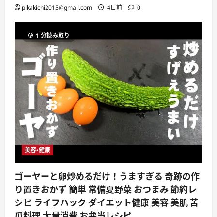
pikakichi2015@gmail.com
4日前
0
1 分読み取り
美容・健康
ゴーヤーと卵炒めるだけ！うますぎる 奇跡の作
り置きおかず 簡単 常備夏野菜 おつまみ 節約レ
シピ ライフハック ダイエット健康 美容 美肌 苦
瓜料理 大量消費 お弁当レシピ