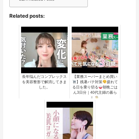
Related posts:
長年悩んだコンプレックス
【業務スーパーまとめ買い
を美容整形で解消してきま
】残暑バテ対策
疲れて
した。
る日を乗り切る
朝晩ごは
ん3日分｜40代主婦の暮ら
し