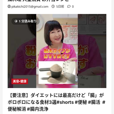
pikakichi2015@gmail.com
5日前
0
1 分読み取り
美容・健康
【要注意】ダイエットには最高だけど「腸」が
ボロボロになる食材3選#shorts #便秘 #腸活 #
便秘解消 #腸内洗浄