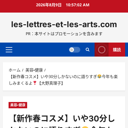
コ
2026年8月9日
10:57:03 AM
ン
テ
les-lettres-et-les-arts.com
ン
ツ
PR：本サイトはプロモーションを含みます
へ
ス
キ
購読
メ
ッ
イ
プ
ン
ホーム
美容・健康
メ
【新作春コスメ】いや30分しかないのに語りすぎ
今年も楽
ニ
しみまくるよ
【大野真理子】
ュ
ー
美容・健康
【新作春コスメ】いや30分し