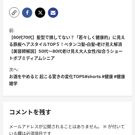
投
前:
稿
【60代70代】髪型で損してない？「若々しく健康的」に見え
ナ
る鉄板ヘアスタイルTOP５！ペタンコ髪・白髪・老け見え解消
【美容師解説】50代〜80代老け見え大人女性/似合うショー
ビ
トボブミディアムシニア
ゲ
次へ:
ー
お酒をやめると 起こる驚きの変化TOP5#shorts #健康 #健康
シ
雑学
ョ
ン
コメントを残す
メールアドレスが公開されることはありません。
※
が付いて
いる欄は必須項目です