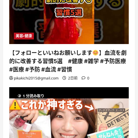
美容・健康
【フォローといいねお願いします
】血流を劇
的に改善する習慣5選 #健康 #雑学 #予防医療
#医療 #予防 #血流 #習慣
pikakichi2015@gmail.com
2日前
0
1 分読み取り