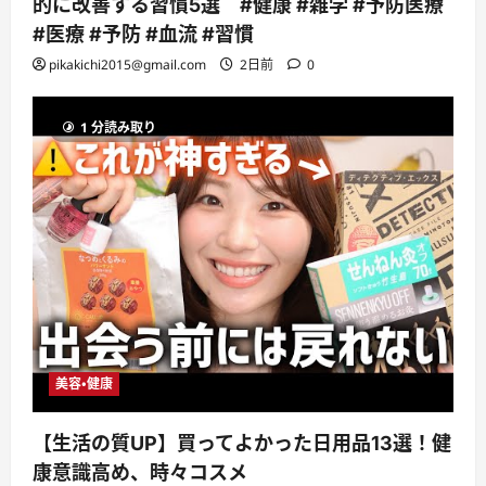
的に改善する習慣5選 #健康 #雑学 #予防医療
#医療 #予防 #血流 #習慣
pikakichi2015@gmail.com
2日前
0
1 分読み取り
美容・健康
【生活の質UP】買ってよかった日用品13選！健
康意識高め、時々コスメ