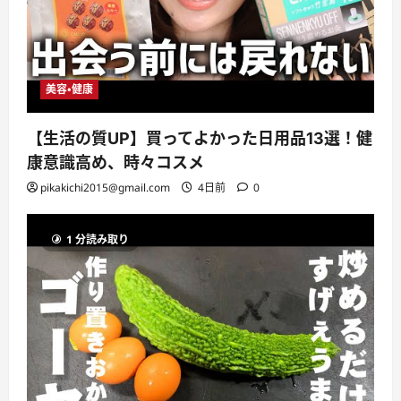
美容・健康
【生活の質UP】買ってよかった日用品13選！健
康意識高め、時々コスメ
pikakichi2015@gmail.com
4日前
0
1 分読み取り