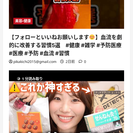
美容・健康
【フォローといいねお願いします
】血流を劇
的に改善する習慣5選 #健康 #雑学 #予防医療
#医療 #予防 #血流 #習慣
pikakichi2015@gmail.com
2日前
0
1 分読み取り