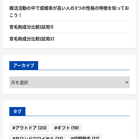
婚活活動の中で成婚率が高い人の3つの性格の特徴を知ってお
こう！
育毛剤成分比較(試用1)
育毛剤成分比較(試用2)
アーカイブ
ア
ー
カ
イ
ブ
タグ
#アウトドア
(20)
#ギフト
(19)
#サロンドロワイヤル
(31)
#初期脱毛
(17)