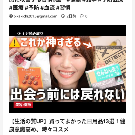
#医療 #予防 #血流 #習慣
pikakichi2015@gmail.com
2日前
0
1 分読み取り
美容・健康
【生活の質UP】買ってよかった日用品13選！健
康意識高め、時々コスメ