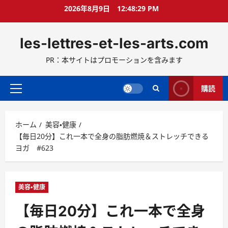
コ
2026年8月9日
12:48:31 PM
ン
テ
les-lettres-et-les-arts.com
ン
ツ
PR：本サイトはプロモーションを含みます
へ
ス
キ
購読
メ
ッ
イ
プ
ン
ホーム
美容・健康
メ
【毎日20分】これ一本で全身の脂肪燃焼＆ストレッチできる
ニ
ヨガ #623
ュ
ー
美容・健康
【毎日20分】これ一本で全身