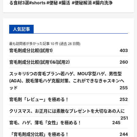
る食材3選#shorts #便秘 #腸活 #便秘解消 #腸内洗浄
人気記事
最も訪問者が多かった記事 10 件 (過去 28 日間)
育毛剤成分比較(試用1)
403
育毛剤成分比較(試用1)&(試用2)
260
スッキリ5つの育毛プラン・若ハゲ、MOU字型ハゲ、男性型
(AGA)、脱毛薄毛ハゲ克服対策、これができなきゃスキンヘ
ッド
255
育毛剤「レビュー」を極める！
252
クリスマス、お正月には素敵なプレゼントを大切なあの人に
251
育毛、ハゲ、薄毛「女性」を極める！
245
「育毛剤成分比較」を極める！
244