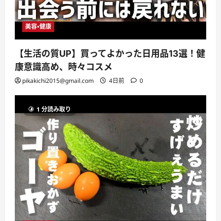
美容・健康
【生活の質UP】買ってよかった日用品13選！健
康意識高め、時々コスメ
pikakichi2015@gmail.com
4日前
0
1 分読み取り