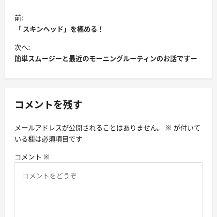
投
前:
稿
「 スキンヘッド」を極める！
ナ
次へ:
ビ
簡単スムージーと最近のモーニングルーティンのお話ですー
ゲ
ー
シ
コメントを残す
ョ
メールアドレスが公開されることはありません。
※
が付いて
ン
いる欄は必須項目です
コメント
※