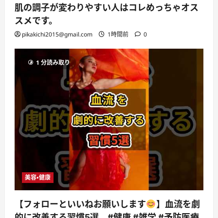
肌の調子が変わりやすい人はコレめっちゃオス
スメです。
pikakichi2015@gmail.com
1時間前
0
1 分読み取り
美容・健康
【フォローといいねお願いします
】血流を劇
的に改善する習慣5選 #健康 #雑学 #予防医療