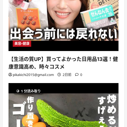
美容・健康
【生活の質UP】買ってよかった日用品13選！健
康意識高め、時々コスメ
pikakichi2015@gmail.com
2日前
0
1 分読み取り