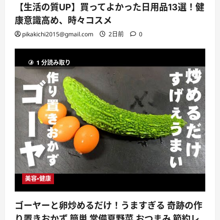
【生活の質UP】買ってよかった日用品13選！健
康意識高め、時々コスメ
pikakichi2015@gmail.com
2日前
0
1 分読み取り
美容・健康
ゴーヤーと卵炒めるだけ！うますぎる 奇跡の作
り置きおかず 簡単 常備夏野菜 おつまみ 節約レ