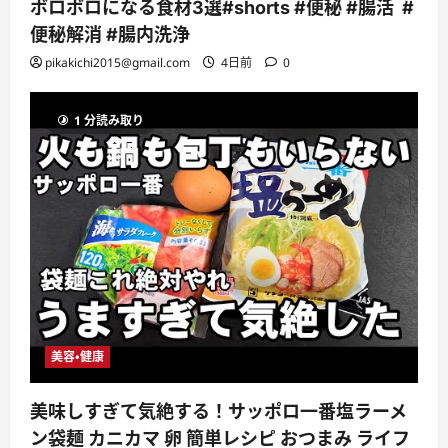
ボロボロになる食材3選#shorts #便秘 #腸活 #
便秘解消 #腸内洗浄
pikakichi2015@gmail.com
4日前
0
1 分読み取り
美容・健康
美味しすぎて気絶する！サッポロ一番塩ラーメ
ン袋麺 カニカマ 卵 簡単レシピ おつまみ ライフ