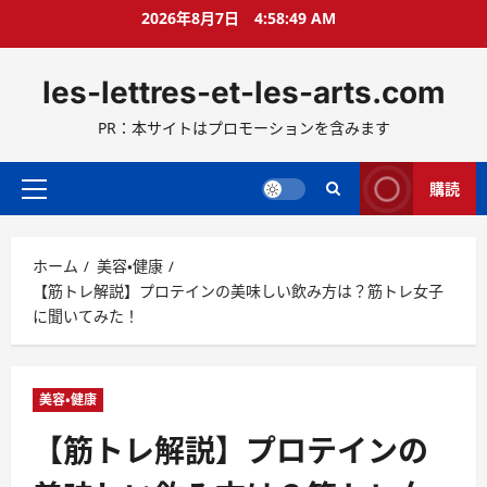
コ
2026年8月7日
4:58:51 AM
ン
テ
les-lettres-et-les-arts.com
ン
ツ
PR：本サイトはプロモーションを含みます
へ
ス
キ
購読
メ
ッ
イ
プ
ン
ホーム
美容・健康
メ
【筋トレ解説】プロテインの美味しい飲み方は？筋トレ女子
ニ
に聞いてみた！
ュ
ー
美容・健康
【筋トレ解説】プロテインの