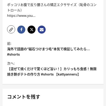
ポッコリお腹で反り腰さんの矯正エクササイズ（恥骨のコン
トロール）
https://www.you…
投
前:
稿
海外で話題の”磁石つけまつ毛”本気で検証してみたら…
ナ
#shorts
ビ
次へ:
【混ぜて焼くだけで驚くほど旨い！】カリっもち食感！無限
ゲ
焼き餅ポテトの作り方 #shorts 【kattyanneru】
ー
シ
ョ
コメントを残す
ン