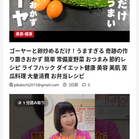
美容・健康
ゴーヤーと卵炒めるだけ！うますぎる 奇跡の作
り置きおかず 簡単 常備夏野菜 おつまみ 節約レ
シピ ライフハック ダイエット健康 美容 美肌 苦
瓜料理 大量消費 お弁当レシピ
pikakichi2015@gmail.com
3日前
0
1 分読み取り