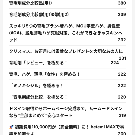
育毛剤成分比較(試用1)
380
育毛剤成分比較(試用1)&(試用2)
239
スッキリ5つの育毛プラン・若ハゲ、MOU字型ハゲ、男性型
(AGA)、脱毛薄毛ハゲ克服対策、これができなきゃスキンヘ
ッド
232
クリスマス、お正月には素敵なプレゼントを大切なあの人に
231
育毛剤「レビュー」を極める！
224
育毛、ハゲ、薄毛「女性」を極める！
222
「ミノキシジル」を極める！
222
「育毛剤成分比較」を極める！
220
ドメイン取得からホームページ完成まで。ムームードメイン
なら“全部まとめて”安心スタート
219
初期費用110,000円が【完全無料】に！ heteml MAXで事
業を加速せよ
209