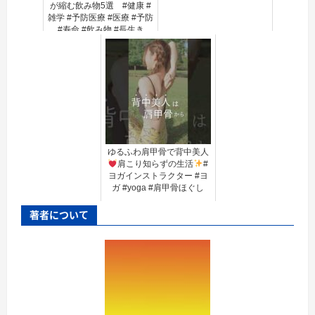
が縮む飲み物5選 #健康 #
雑学 #予防医療 #医療 #予防
#寿命 #飲み物 #長生き
ゆるふわ肩甲骨で背中美人
肩こり知らずの生活
#
ヨガインストラクター #ヨ
ガ #yoga #肩甲骨ほぐし
著者について