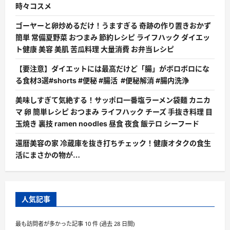
時々コスメ
ゴーヤーと卵炒めるだけ！うますぎる 奇跡の作り置きおかず
簡単 常備夏野菜 おつまみ 節約レシピ ライフハック ダイエッ
ト健康 美容 美肌 苦瓜料理 大量消費 お弁当レシピ
【要注意】ダイエットには最高だけど「腸」がボロボロにな
る食材3選#shorts #便秘 #腸活 #便秘解消 #腸内洗浄
美味しすぎて気絶する！サッポロ一番塩ラーメン袋麺 カニカ
マ 卵 簡単レシピ おつまみ ライフハック チーズ 手抜き料理 目
玉焼き 裏技 ramen noodles 昼食 夜食 飯テロ シーフード
還暦美容の家 冷蔵庫を抜き打ちチェック！健康オタクの食生
活にまさかの物が…
人気記事
最も訪問者が多かった記事 10 件 (過去 28 日間)