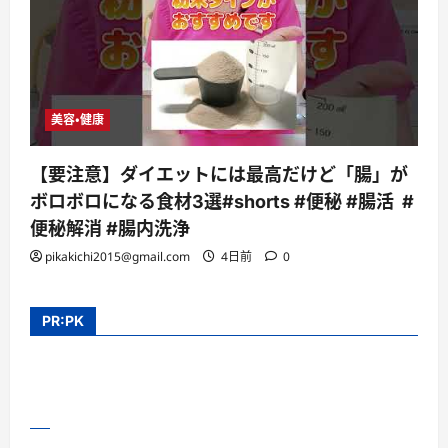
美容・健康
【要注意】ダイエットには最高だけど「腸」が
ボロボロになる食材3選#shorts #便秘 #腸活 #
便秘解消 #腸内洗浄
pikakichi2015@gmail.com
4日前
0
PR:PK