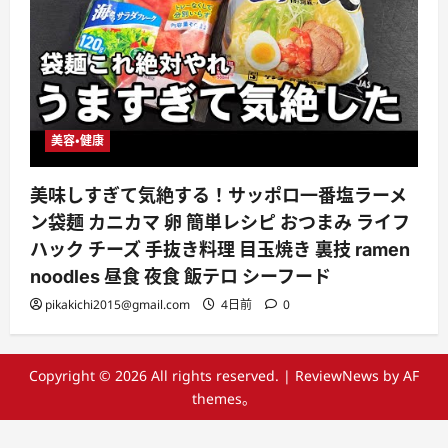
美容・健康
美味しすぎて気絶する！サッポロ一番塩ラーメ
ン袋麺 カニカマ 卵 簡単レシピ おつまみ ライフ
ハック チーズ 手抜き料理 目玉焼き 裏技 ramen
noodles 昼食 夜食 飯テロ シーフード
pikakichi2015@gmail.com
4日前
0
Copyright © 2026 All rights reserved.
|
ReviewNews
by AF
themes。