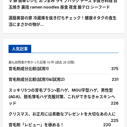
マ 卵 簡単レシピ おつまみ ライフハック チーズ 手抜き料理 目
玉焼き 裏技 ramen noodles 昼食 夜食 飯テロ シーフード
還暦美容の家 冷蔵庫を抜き打ちチェック！健康オタクの食生
活にまさかの物が…
人気記事
最も訪問者が多かった記事 10 件 (過去 28 日間)
育毛剤成分比較(試用1)
375
育毛剤成分比較(試用1)&(試用2)
231
スッキリ5つの育毛プラン・若ハゲ、MOU字型ハゲ、男性型
(AGA)、脱毛薄毛ハゲ克服対策、これができなきゃスキンヘ
ッド
226
クリスマス、お正月には素敵なプレゼントを大切なあの人に
225
育毛剤「レビュー」を極める！
220