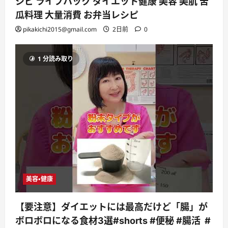
シピ ライフハック ダイエット健康 美容 美肌 苦
瓜料理 大量消費 お弁当レシピ
pikakichi2015@gmail.com
2日前
0
1 分読み取り
美容・健康
【要注意】ダイエットには最高だけど「腸」が
ボロボロになる食材3選#shorts #便秘 #腸活 #