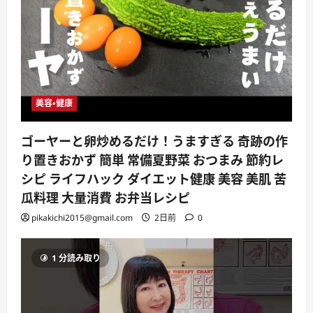
美容・健康
ゴーヤーと卵炒めるだけ！うますぎる 奇跡の作
り置きおかず 簡単 常備夏野菜 おつまみ 節約レ
シピ ライフハック ダイエット健康 美容 美肌 苦
瓜料理 大量消費 お弁当レシピ
pikakichi2015@gmail.com
2日前
0
1 分読み取り