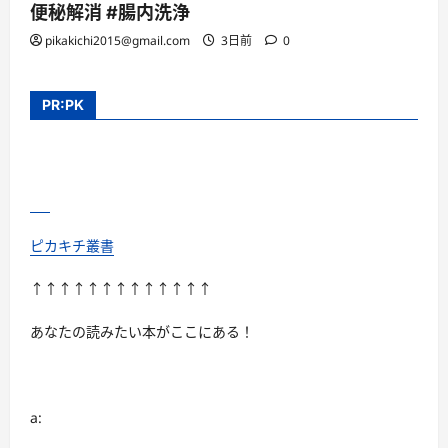
便秘解消 #腸内洗浄
pikakichi2015@gmail.com
3日前
0
PR:PK
ピカキチ叢書
↑↑↑↑↑↑↑↑↑↑↑↑↑
あなたの読みたい本がここにある！
a: