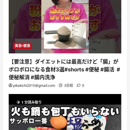
美容・健康
【要注意】ダイエットには最高だけど「腸」が
ボロボロになる食材3選#shorts #便秘 #腸活 #
便秘解消 #腸内洗浄
pikakichi2015@gmail.com
3日前
0
1 分読み取り