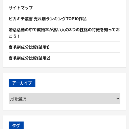
サイトマップ
ピカキチ叢書 売れ筋ランキングTOP10作品
婚活活動の中で成婚率が高い人の3つの性格の特徴を知ってお
こう！
育毛剤成分比較(試用1)
育毛剤成分比較(試用2)
アーカイブ
ア
ー
カ
イ
ブ
タグ