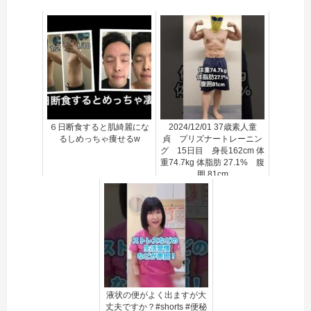
６日断食すると肌綺麗にな
2024/12/01 37歳素人童
るしめっちゃ痩せるw
貞 プリズナートレーニン
グ 15日目 身長162cm 体
重74.7kg 体脂肪 27.1% 腹
囲 81cm
液状の便がよく出ますが大
丈夫ですか？#shorts #便秘