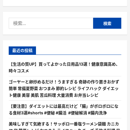
検
索:
最近の投稿
【生活の質UP】買ってよかった日用品13選！健康意識高め、
時々コスメ
ゴーヤーと卵炒めるだけ！うますぎる 奇跡の作り置きおかず
簡単 常備夏野菜 おつまみ 節約レシピ ライフハック ダイエッ
ト健康 美容 美肌 苦瓜料理 大量消費 お弁当レシピ
【要注意】ダイエットには最高だけど「腸」がボロボロにな
る食材3選#shorts #便秘 #腸活 #便秘解消 #腸内洗浄
美味しすぎて気絶する！サッポロ一番塩ラーメン袋麺 カニカ