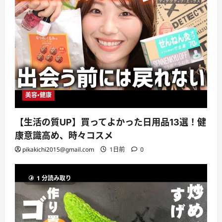
美容・健康
【生活の質UP】買ってよかった日用品13選！健
康意識高め、時々コスメ
pikakichi2015@gmail.com
1日前
0
1 分読み取り