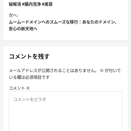
ナ
秘解消 #腸内洗浄 #美容
ビ
次へ:
ムームードメインへのスムーズな移行：あなたのドメイン、
ゲ
安心の新天地へ
ー
シ
ョ
コメントを残す
ン
メールアドレスが公開されることはありません。
※
が付いて
いる欄は必須項目です
コメント
※