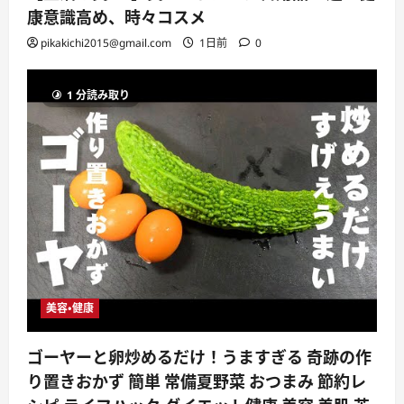
康意識高め、時々コスメ
pikakichi2015@gmail.com
1日前
0
1 分読み取り
美容・健康
ゴーヤーと卵炒めるだけ！うますぎる 奇跡の作
り置きおかず 簡単 常備夏野菜 おつまみ 節約レ