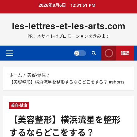
コ
2026年8月6日
12:31:52 PM
ン
テ
les-lettres-et-les-arts.com
ン
ツ
PR：本サイトはプロモーションを含みます
へ
ス
キ
購読
メ
ッ
イ
プ
ン
ホーム
美容・健康
メ
【美容整形】横浜流星を整形するならどこをする？ #shorts
ニ
ュ
ー
美容・健康
【美容整形】横浜流星を整形
するならどこをする？