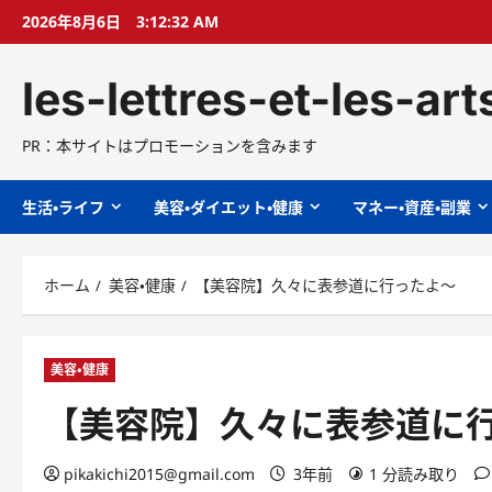
コ
2026年8月6日
3:12:34 AM
ン
テ
les-lettres-et-les-ar
ン
ツ
へ
PR：本サイトはプロモーションを含みます
ス
キ
生活・ライフ
美容・ダイエット・健康
マネー・資産・副業
ッ
プ
ホーム
美容・健康
【美容院】久々に表参道に行ったよ〜
美容・健康
【美容院】久々に表参道に
pikakichi2015@gmail.com
3年前
1 分読み取り