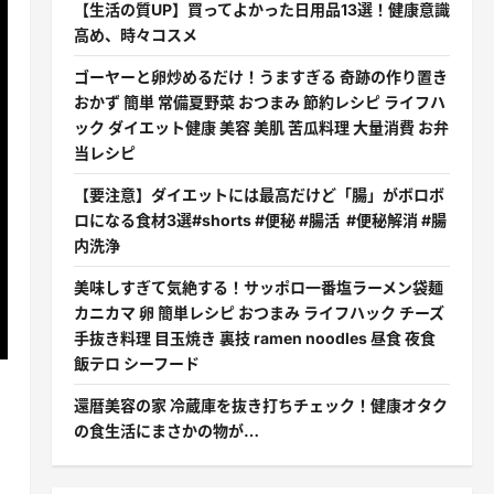
【生活の質UP】買ってよかった日用品13選！健康意識
高め、時々コスメ
ゴーヤーと卵炒めるだけ！うますぎる 奇跡の作り置き
おかず 簡単 常備夏野菜 おつまみ 節約レシピ ライフハ
ック ダイエット健康 美容 美肌 苦瓜料理 大量消費 お弁
当レシピ
【要注意】ダイエットには最高だけど「腸」がボロボ
ロになる食材3選#shorts #便秘 #腸活 #便秘解消 #腸
内洗浄
美味しすぎて気絶する！サッポロ一番塩ラーメン袋麺
カニカマ 卵 簡単レシピ おつまみ ライフハック チーズ
手抜き料理 目玉焼き 裏技 ramen noodles 昼食 夜食
飯テロ シーフード
還暦美容の家 冷蔵庫を抜き打ちチェック！健康オタク
の食生活にまさかの物が…