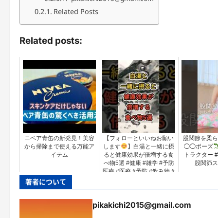
Related Posts
Related posts:
ニベア青缶の新発見！美容
【フォローといいねお願い
股関節を柔ら
から掃除まで使える万能ア
します
】白湯と一緒に摂
◯◯ポーズ
イテム
ると健康効果が倍増する食
トラクター #ヨ
べ物5選 #健康 #雑学 #予防
股関節ス
医療 #医療 #予防 #飲み物 #
白湯
著者について
pikakichi2015@gmail.com