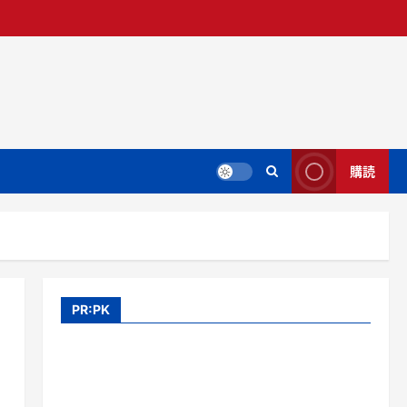
購読
PR:PK