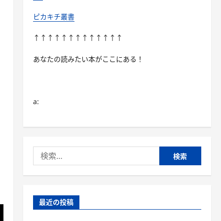
ピカキチ叢書
↑↑↑↑↑↑↑↑↑↑↑↑↑
あなたの読みたい本がここにある！
a:
検
索:
最近の投稿