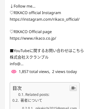
↓Follow me…
♡RIKACO official Instagram
https://instagram.com/rikaco_official/
♡RIKACO Official page
https://www.rikaco.co.jp/
■YouTubeに関するお問い合わせはこちら
株式会社スクランブル
info@…
1,857 total views, 2 views today
目次
Related posts:
著者について
pikakichi2015@gmail.com