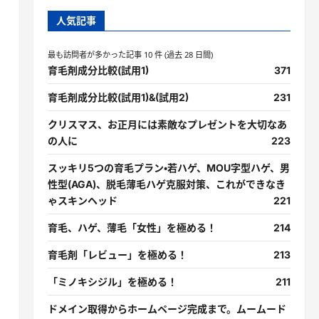
人気記事
最も訪問者が多かった記事 10 件 (過去 28 日間)
育毛剤成分比較(試用1)
371
育毛剤成分比較(試用1)&(試用2)
231
クリスマス、お正月には素敵なプレゼントを大切なあ
の人に
223
スッキリ5つの育毛プラン・若ハゲ、MOU字型ハゲ、男
性型(AGA)、脱毛薄毛ハゲ克服対策、これができなき
ゃスキンヘッド
221
育毛、ハゲ、薄毛「女性」を極める！
214
育毛剤「レビュー」を極める！
213
「ミノキシジル」を極める！
211
ドメイン取得からホームページ完成まで。ムームード