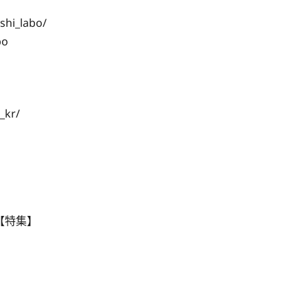
hi_labo/
bo
_kr/
【特集】