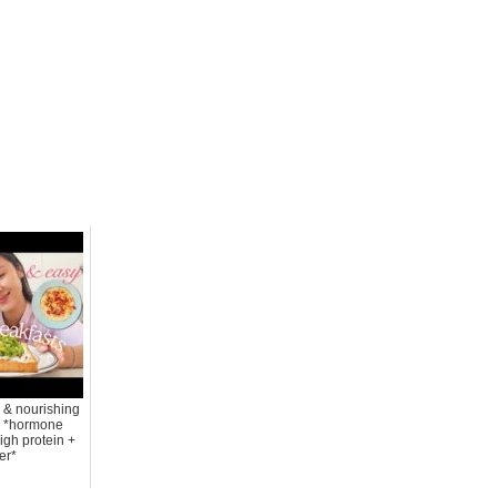
 & nourishing
s *hormone
igh protein +
er*