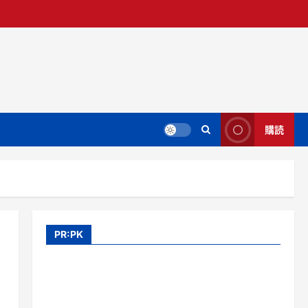
購読
PR:PK