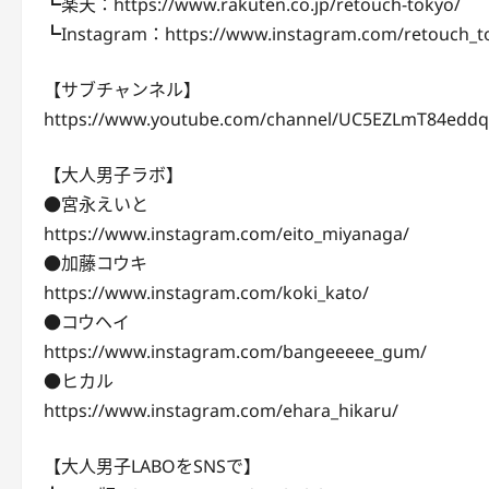
┗楽天：https://www.rakuten.co.jp/retouch-tokyo/
┗Instagram：https://www.instagram.com/retouch_t
【サブチャンネル】
https://www.youtube.com/channel/UC5EZLmT84edd
【大人男子ラボ】
●宮永えいと
https://www.instagram.com/eito_miyanaga/
●加藤コウキ
https://www.instagram.com/koki_kato/
●コウヘイ
https://www.instagram.com/bangeeeee_gum/
●ヒカル
https://www.instagram.com/ehara_hikaru/
【大人男子LABOをSNSで】