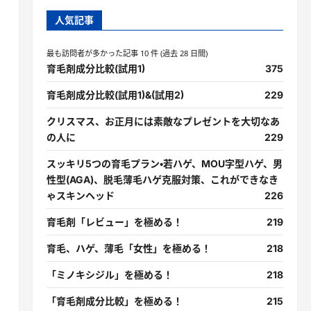
人気記事
最も訪問者が多かった記事 10 件 (過去 28 日間)
育毛剤成分比較(試用1)
375
育毛剤成分比較(試用1)&(試用2)
229
クリスマス、お正月には素敵なプレゼントを大切なあ
の人に
229
スッキリ5つの育毛プラン・若ハゲ、MOU字型ハゲ、男
性型(AGA)、脱毛薄毛ハゲ克服対策、これができなき
ゃスキンヘッド
226
育毛剤「レビュー」を極める！
219
育毛、ハゲ、薄毛「女性」を極める！
218
「ミノキシジル」を極める！
218
「育毛剤成分比較」を極める！
215