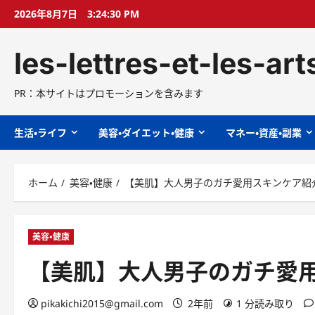
コ
2026年8月7日
3:24:31 PM
ン
テ
les-lettres-et-les-ar
ン
ツ
へ
PR：本サイトはプロモーションを含みます
ス
キ
生活・ライフ
美容・ダイエット・健康
マネー・資産・副業
ッ
プ
ホーム
美容・健康
【美肌】大人男子のガチ愛用スキンケア紹
美容・健康
【美肌】大人男子のガチ愛
pikakichi2015@gmail.com
2年前
1 分読み取り