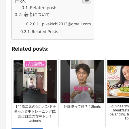
目次
Related posts:
著者について
pikakichi2015@gmail.com
Related Posts
Related posts:
5 gut-healthy
【44歳二児の母】バンドを
幹細胞って何？ #Shorts
breakfast
使った背中トレーニング|次
balancing, h
回は自重の背中トレ！
fib
#shorts