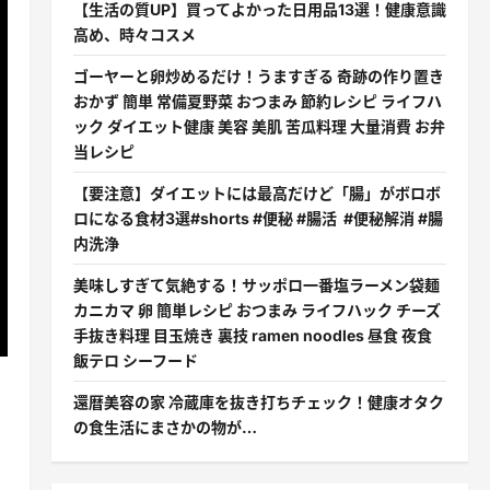
【生活の質UP】買ってよかった日用品13選！健康意識
高め、時々コスメ
ゴーヤーと卵炒めるだけ！うますぎる 奇跡の作り置き
おかず 簡単 常備夏野菜 おつまみ 節約レシピ ライフハ
ック ダイエット健康 美容 美肌 苦瓜料理 大量消費 お弁
当レシピ
【要注意】ダイエットには最高だけど「腸」がボロボ
ロになる食材3選#shorts #便秘 #腸活 #便秘解消 #腸
内洗浄
美味しすぎて気絶する！サッポロ一番塩ラーメン袋麺
カニカマ 卵 簡単レシピ おつまみ ライフハック チーズ
手抜き料理 目玉焼き 裏技 ramen noodles 昼食 夜食
飯テロ シーフード
還暦美容の家 冷蔵庫を抜き打ちチェック！健康オタク
の食生活にまさかの物が…