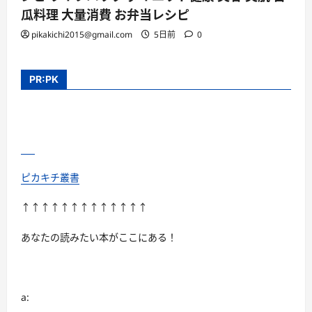
瓜料理 大量消費 お弁当レシピ
pikakichi2015@gmail.com
5日前
0
PR:PK
ピカキチ叢書
↑↑↑↑↑↑↑↑↑↑↑↑↑
あなたの読みたい本がここにある！
a: