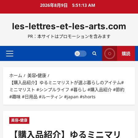
コ
2026年8月9日
5:51:14 AM
ン
テ
les-lettres-et-les-arts.com
ン
ツ
PR：本サイトはプロモーションを含みます
へ
ス
キ
購読
メ
ッ
イ
プ
ン
ホーム
美容・健康
メ
【購入品紹介】ゆるミニマリストが選ぶ暮らしのアイテム#
ニ
ミニマリスト #シンプルライフ #暮らし #購入品紹介 #節約
ュ
#趣味 #日用品 #ルーティン #japan #shorts
ー
美容・健康
【購入品紹介】ゆるミニマリ