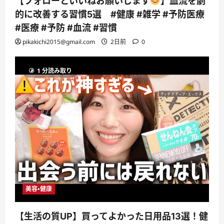
【フォローといいねお願いします
】血流を劇
的に改善する習慣5選 #健康 #雑学 #予防医療
#医療 #予防 #血流 #習慣
pikakichi2015@gmail.com
2日前
0
1 分読み取り
美容・健康
【生活の質UP】買ってよかった日用品13選！健