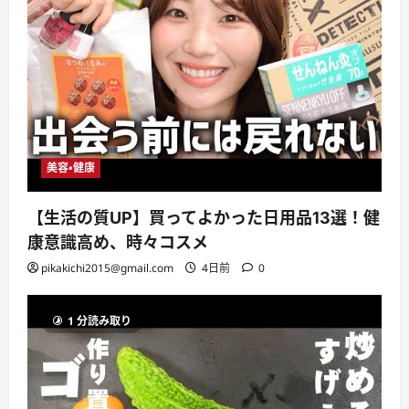
美容・健康
【生活の質UP】買ってよかった日用品13選！健
康意識高め、時々コスメ
pikakichi2015@gmail.com
4日前
0
1 分読み取り