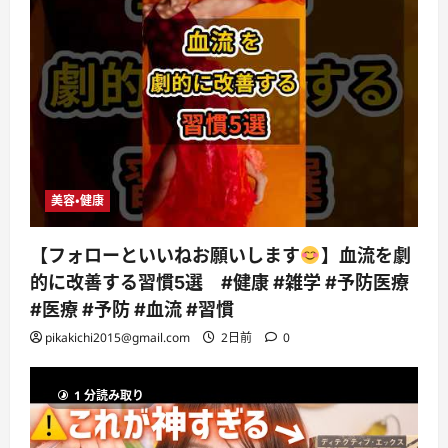
美容・健康
【フォローといいねお願いします
】血流を劇
的に改善する習慣5選 #健康 #雑学 #予防医療
#医療 #予防 #血流 #習慣
pikakichi2015@gmail.com
2日前
0
1 分読み取り