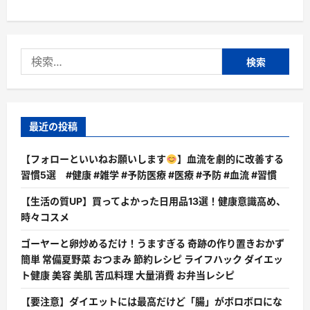
検
索:
最近の投稿
【フォローといいねお願いします
】血流を劇的に改善する
習慣5選 #健康 #雑学 #予防医療 #医療 #予防 #血流 #習慣
【生活の質UP】買ってよかった日用品13選！健康意識高め、
時々コスメ
ゴーヤーと卵炒めるだけ！うますぎる 奇跡の作り置きおかず
簡単 常備夏野菜 おつまみ 節約レシピ ライフハック ダイエッ
ト健康 美容 美肌 苦瓜料理 大量消費 お弁当レシピ
【要注意】ダイエットには最高だけど「腸」がボロボロにな