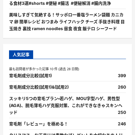
る食材3選#shorts #便秘 #腸活 #便秘解消 #腸内洗浄
美味しすぎて気絶する！サッポロ一番塩ラーメン袋麺 カニカ
マ 卵 簡単レシピ おつまみ ライフハック チーズ 手抜き料理 目
玉焼き 裏技 ramen noodles 昼食 夜食 飯テロ シーフード
人気記事
最も訪問者が多かった記事 10 件 (過去 28 日間)
育毛剤成分比較(試用1)
399
育毛剤成分比較(試用1)&(試用2)
260
スッキリ5つの育毛プラン・若ハゲ、MOU字型ハゲ、男性型
(AGA)、脱毛薄毛ハゲ克服対策、これができなきゃスキンヘ
ッド
250
育毛剤「レビュー」を極める！
246