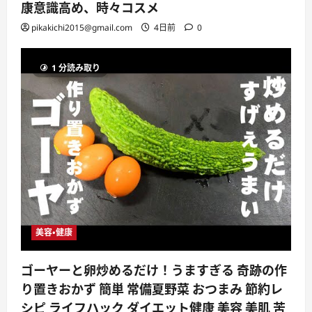
康意識高め、時々コスメ
pikakichi2015@gmail.com
4日前
0
1 分読み取り
美容・健康
ゴーヤーと卵炒めるだけ！うますぎる 奇跡の作
り置きおかず 簡単 常備夏野菜 おつまみ 節約レ
シピ ライフハック ダイエット健康 美容 美肌 苦