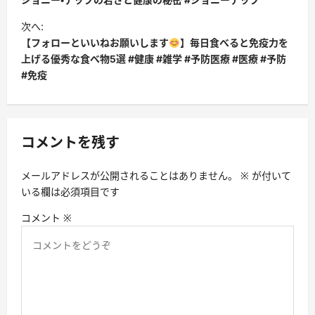
ナ
ビ
次へ:
【フォローといいねお願いします
】毎日食べると免疫力を
ゲ
上げる優秀な食べ物5選 #健康 #雑学 #予防医療 #医療 #予防
ー
#免疫
シ
ョ
ン
コメントを残す
メールアドレスが公開されることはありません。
※
が付いて
いる欄は必須項目です
コメント
※