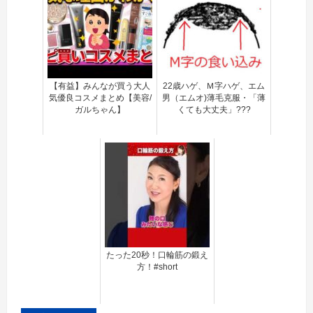
【有益】みんなが買う大人
22歳ハゲ、Ｍ字ハゲ、エム
気優良コスメまとめ【美容/
男（エムオ)薄毛克服・「薄
ガルちゃん】
くても大丈夫」???
たった20秒！口輪筋の鍛え
方！#short