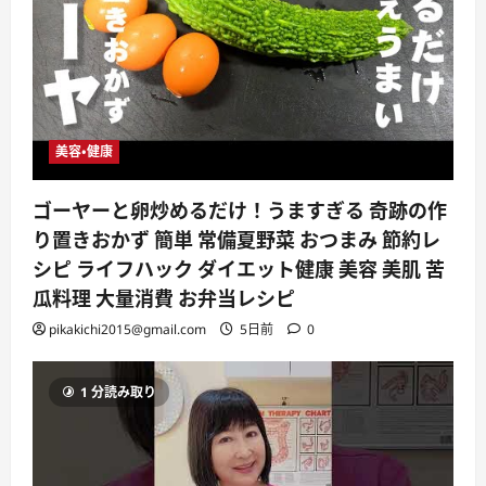
美容・健康
ゴーヤーと卵炒めるだけ！うますぎる 奇跡の作
り置きおかず 簡単 常備夏野菜 おつまみ 節約レ
シピ ライフハック ダイエット健康 美容 美肌 苦
瓜料理 大量消費 お弁当レシピ
pikakichi2015@gmail.com
5日前
0
1 分読み取り