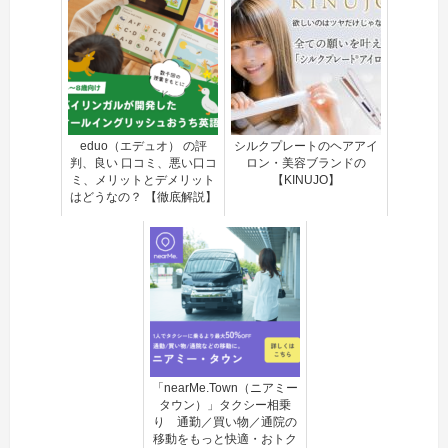
eduo（エデュオ） の評
シルクプレートのヘアアイ
判、良い 口コミ、悪い口コ
ロン・美容ブランドの
ミ、メリットとデメリット
【KINUJO】
はどうなの？ 【徹底解説】
「nearMe.Town（ニアミー
タウン）」タクシー相乗
り 通勤／買い物／通院の
移動をもっと快適・おトク