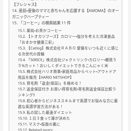
【フレシャス】
産前・産後のママと赤ちゃんを応援する【AMOMA】のオー
ガニックハーブティー
「コーヒー」の検索結果 11 件
薬局・お茶かコーヒー
【トオカツフーズ】カロリー・塩分を考えた冷凍食品
「おまかせ健康三彩」
【Catlog】株式会社ＲＡＢＯ 愛猫をいつも近くに感じ
る次世代の首輪
「50RICE」株式会社ジャクトリンク・カロリー・糖質５
５%カット！おいしくダイエットできるこんにゃく米
株式会社ハリオ商事・家庭用品からペット・アウトドア
用品を販売【HARIO NETSHOP】
育毛剤「返金(保証)」を極める！
返金保証付き お買い得育毛剤・育毛剤返金保証比較ラ
ンキング!!
初心者からビジネススキルまで英語でお悩みな方に最
適な英語学習方法がある！
私の試した最速ダイエット
１日３食って誰が決めた
マスク・仮面の裏に
Related posts: