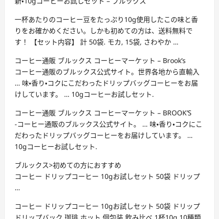
新・10gコーヒーお試しセット – ブルックス
一杯あたりのコーヒー豆をたっぷり10g使用したこの味と香
りをお確かめください。しかも初めての方は、送料無料で
す！ 【セット内容】 計 50袋. モカ, 15袋, さわやか …
コーヒー通販 ブルックス コーヒーマーケット – Brook’s
コーヒー通販のブルックス公式サイト。世界各地から直輸入
… 味・香り・コクにこだわったドリップバッグコーヒーをお届
けしています。 … 10gコーヒーお試しセット.
コーヒー通販 ブルックス コーヒーマーケット – BROOK’S
-コーヒー通販のブルックス公式サイト。 … 味・香り・コクにこ
だわったドリップバッグコーヒーをお届けしています。 …
10gコーヒーお試しセット.
ブルックス>初めての方におすすめ
コーヒー ドリップコーヒー 10gお試しセット 50袋 ドリップ
…
コーヒー ドリップコーヒー 10gお試しセット 50袋 ドリップ
ドリップバック 珈琲 ホット 個包装 飲み比べ 1杯10g 10種類