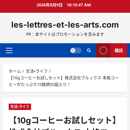
コ
2026年8月9日
10:15:48 AM
ン
テ
les-lettres-et-les-arts.com
ン
ツ
PR：本サイトはプロモーションを含みます
へ
ス
キ
購読
メ
ッ
イ
プ
ン
ホーム
生活・ライフ
メ
【10gコーヒーお試しセット】株式会社ブルックス 本格コー
ニ
ヒーがたっぷり10銘柄50袋入り！
ュ
ー
生活・ライフ
【10gコーヒーお試しセット】