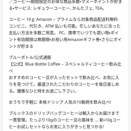
／コーヒー・期間限定のお得な商品多数・マメーポイントが貯ま
る・サービス: レギュラーコーヒー, かんたフェ, TEA。
コーヒー 10ｇ Amazon – プライムなら対象商品配送料無料
コンビニ、代引き、ATM 払いも可能。忙しいあなたに合った
支払い方法を多数ご用意。 PC、携帯でいつでも買い物・ポイ
ント有効期限は無期限・お祝い用Amazonギフト券・さらにポイ
ントが貯まる
ブルーボトル/公式通販
【公式】Blue Bottle Coffee – スペシャルティコーヒー飲み比
べ
おすすめのコーヒー豆が入ったセットで飲み比べ、お気に入
りを見つけて。厳選されたこだわりのコーヒーを毎日楽しめ
る。優雅なひと時をお過ごし下さい。
おうちで手軽に 本格ドリップ 人気の10銘柄を飲み比べ!
ブルックスのドリップバッグコーヒーは輸入からお届けまで
一貫管理。たっぷり10gのコーヒー豆の風味を … 新・10gコー
ヒーお試しセットならお気に入りがきっと見つかる!