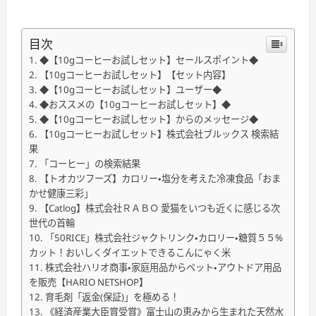
目次
◆【10gコーヒーお試しセット】セールスポイント◆
【10gコーヒーお試しセット】【セット内容】
◆【10gコーヒーお試しセット】ユーザー◆
◆おススメの【10gコーヒーお試しセット】◆
◆【10gコーヒーお試しセット】からのメッセージ◆
【10gコーヒーお試しセット】株式会社ブルックス 検索結
果
「コーヒー」の検索結果
【トオカツフーズ】カロリー・塩分を考えた冷凍食品「おま
かせ健康三彩」
【Catlog】株式会社ＲＡＢＯ 愛猫をいつも近くに感じる次
世代の首輪
「50RICE」株式会社ジャクトリンク・カロリー・糖質５５%
カット！おいしくダイエットできるこんにゃく米
株式会社ハリオ商事・家庭用品からペット・アウトドア用品
を販売【HARIO NETSHOP】
育毛剤「返金(保証)」を極める！
《経済産業大臣賞受賞》富士山の恵みから生まれた天然水