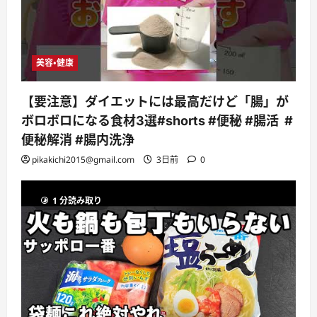
美容・健康
【要注意】ダイエットには最高だけど「腸」が
ボロボロになる食材3選#shorts #便秘 #腸活 #
便秘解消 #腸内洗浄
pikakichi2015@gmail.com
3日前
0
1 分読み取り