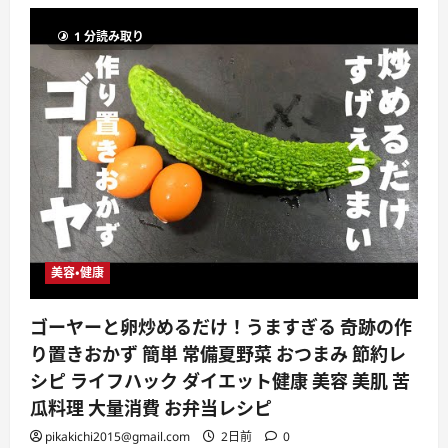
1 分読み取り
美容・健康
ゴーヤーと卵炒めるだけ！うますぎる 奇跡の作
り置きおかず 簡単 常備夏野菜 おつまみ 節約レ
シピ ライフハック ダイエット健康 美容 美肌 苦
瓜料理 大量消費 お弁当レシピ
pikakichi2015@gmail.com
2日前
0