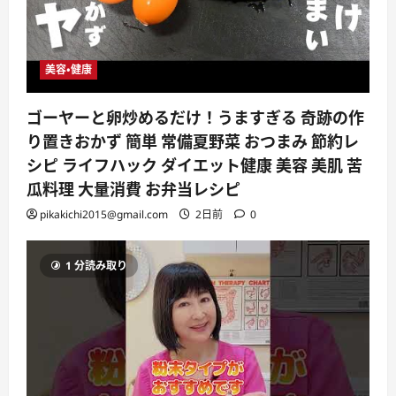
美容・健康
ゴーヤーと卵炒めるだけ！うますぎる 奇跡の作
り置きおかず 簡単 常備夏野菜 おつまみ 節約レ
シピ ライフハック ダイエット健康 美容 美肌 苦
瓜料理 大量消費 お弁当レシピ
pikakichi2015@gmail.com
2日前
0
1 分読み取り