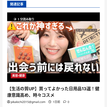
関連記事
1 分読み取り
美容・健康
【生活の質UP】買ってよかった日用品13選！健
康意識高め、時々コスメ
pikakichi2015@gmail.com
1日前
0