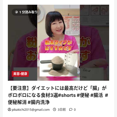
1 分読み取り
美容・健康
【要注意】ダイエットには最高だけど「腸」が
ボロボロになる食材3選#shorts #便秘 #腸活 #
便秘解消 #腸内洗浄
pikakichi2015@gmail.com
3日前
0