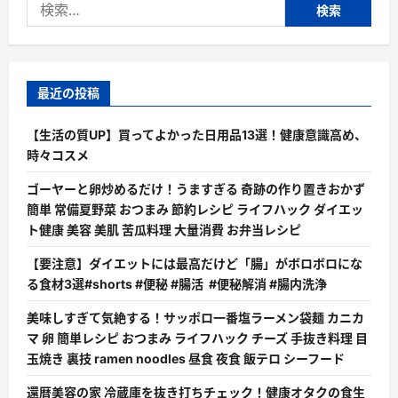
検
索:
最近の投稿
【生活の質UP】買ってよかった日用品13選！健康意識高め、
時々コスメ
ゴーヤーと卵炒めるだけ！うますぎる 奇跡の作り置きおかず
簡単 常備夏野菜 おつまみ 節約レシピ ライフハック ダイエッ
ト健康 美容 美肌 苦瓜料理 大量消費 お弁当レシピ
【要注意】ダイエットには最高だけど「腸」がボロボロにな
る食材3選#shorts #便秘 #腸活 #便秘解消 #腸内洗浄
美味しすぎて気絶する！サッポロ一番塩ラーメン袋麺 カニカ
マ 卵 簡単レシピ おつまみ ライフハック チーズ 手抜き料理 目
玉焼き 裏技 ramen noodles 昼食 夜食 飯テロ シーフード
還暦美容の家 冷蔵庫を抜き打ちチェック！健康オタクの食生