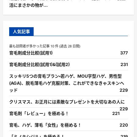
活にまさかの物が…
人気記事
最も訪問者が多かった記事 10 件 (過去 28 日間)
育毛剤成分比較(試用1)
377
育毛剤成分比較(試用1)&(試用2)
231
スッキリ5つの育毛プラン・若ハゲ、MOU字型ハゲ、男性型
(AGA)、脱毛薄毛ハゲ克服対策、これができなきゃスキンヘ
ッド
229
クリスマス、お正月には素敵なプレゼントを大切なあの人に
229
育毛剤「レビュー」を極める！
221
育毛、ハゲ、薄毛「女性」を極める！
220
「ミノキシジル」を極める！
219