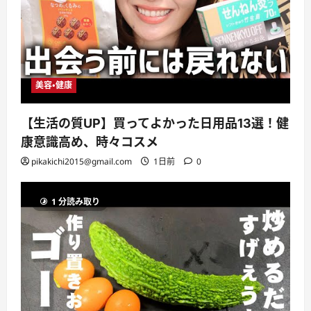
美容・健康
【生活の質UP】買ってよかった日用品13選！健
康意識高め、時々コスメ
pikakichi2015@gmail.com
1日前
0
1 分読み取り