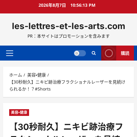
コ
2026年8月7日
10:56:14 PM
ン
テ
les-lettres-et-les-arts.com
ン
ツ
PR：本サイトはプロモーションを含みます
へ
ス
キ
購読
メ
ッ
イ
プ
ン
ホーム
美容・健康
メ
【30秒耐久】ニキビ跡治療フラクショナルレーザーを見続け
ニ
られるか！？#Shorts
ュ
ー
美容・健康
【30秒耐久】ニキビ跡治療フ