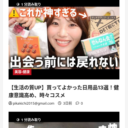
1 分読み取り
美容・健康
【生活の質UP】買ってよかった日用品13選！健
康意識高め、時々コスメ
pikakichi2015@gmail.com
3日前
0
1 分読み取り