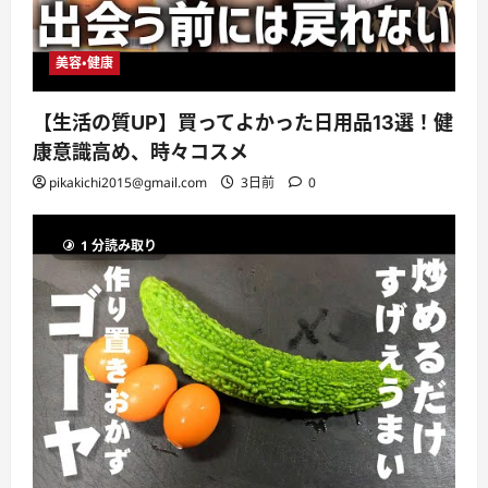
美容・健康
【生活の質UP】買ってよかった日用品13選！健
康意識高め、時々コスメ
pikakichi2015@gmail.com
3日前
0
1 分読み取り