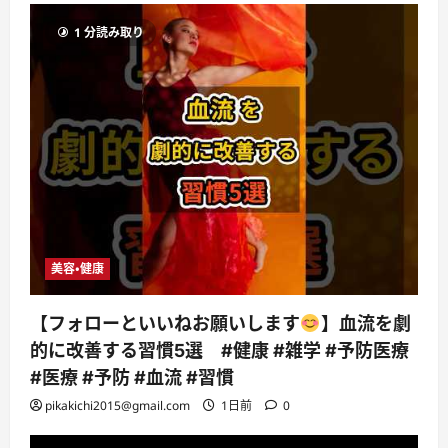
1 分読み取り
美容・健康
【フォローといいねお願いします
】血流を劇
的に改善する習慣5選 #健康 #雑学 #予防医療
#医療 #予防 #血流 #習慣
pikakichi2015@gmail.com
1日前
0