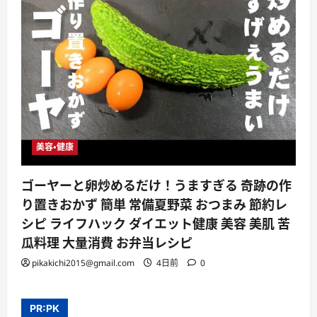
美容・健康
ゴーヤーと卵炒めるだけ！うますぎる 奇跡の作
り置きおかず 簡単 常備夏野菜 おつまみ 節約レ
シピ ライフハック ダイエット健康 美容 美肌 苦
瓜料理 大量消費 お弁当レシピ
pikakichi2015@gmail.com
4日前
0
PR:PK