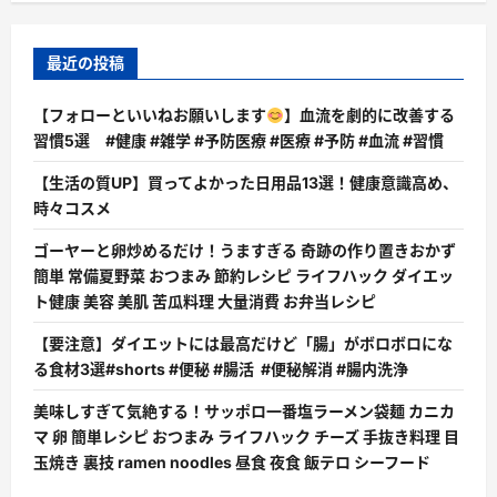
最近の投稿
【フォローといいねお願いします
】血流を劇的に改善する
習慣5選 #健康 #雑学 #予防医療 #医療 #予防 #血流 #習慣
【生活の質UP】買ってよかった日用品13選！健康意識高め、
時々コスメ
ゴーヤーと卵炒めるだけ！うますぎる 奇跡の作り置きおかず
簡単 常備夏野菜 おつまみ 節約レシピ ライフハック ダイエッ
ト健康 美容 美肌 苦瓜料理 大量消費 お弁当レシピ
【要注意】ダイエットには最高だけど「腸」がボロボロにな
る食材3選#shorts #便秘 #腸活 #便秘解消 #腸内洗浄
美味しすぎて気絶する！サッポロ一番塩ラーメン袋麺 カニカ
マ 卵 簡単レシピ おつまみ ライフハック チーズ 手抜き料理 目
玉焼き 裏技 ramen noodles 昼食 夜食 飯テロ シーフード