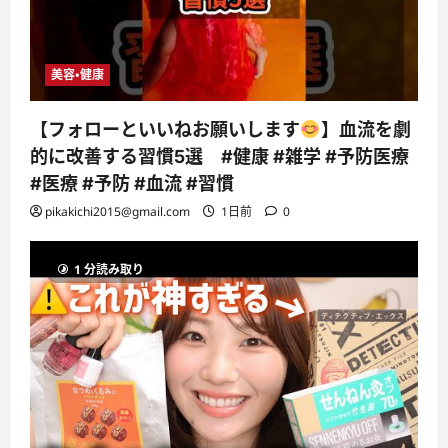
美容・健康
【フォローといいねお願いします
】血流を劇
的に改善する習慣5選 #健康 #雑学 #予防医療
#医療 #予防 #血流 #習慣
pikakichi2015@gmail.com
1日前
0
1 分読み取り