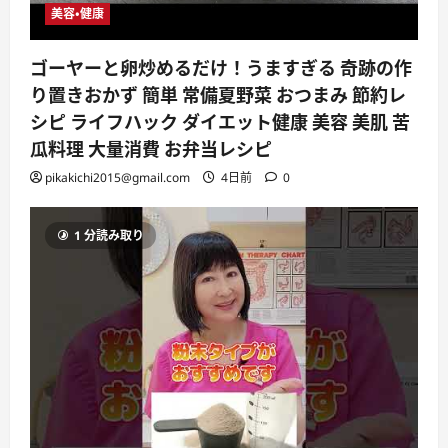
美容・健康
ゴーヤーと卵炒めるだけ！うますぎる 奇跡の作
り置きおかず 簡単 常備夏野菜 おつまみ 節約レ
シピ ライフハック ダイエット健康 美容 美肌 苦
瓜料理 大量消費 お弁当レシピ
pikakichi2015@gmail.com
4日前
0
1 分読み取り