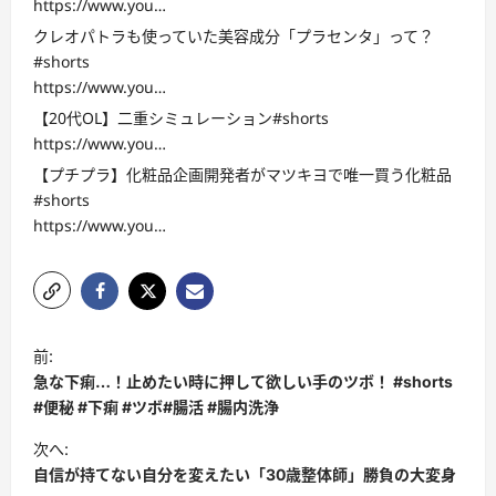
https://www.you…
クレオパトラも使っていた美容成分「プラセンタ」って？
#shorts
https://www.you…
【20代OL】二重シミュレーション#shorts
https://www.you…
【プチプラ】化粧品企画開発者がマツキヨで唯一買う化粧品
#shorts
https://www.you…
投
前:
稿
急な下痢…！止めたい時に押して欲しい手のツボ！ #shorts
ナ
#便秘 #下痢 #ツボ#腸活 #腸内洗浄
ビ
次へ:
自信が持てない自分を変えたい「30歳整体師」勝負の大変身
ゲ