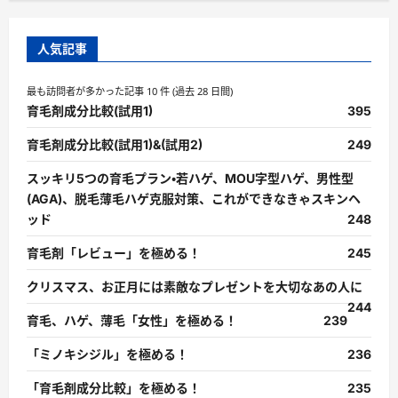
人気記事
最も訪問者が多かった記事 10 件 (過去 28 日間)
育毛剤成分比較(試用1)
395
育毛剤成分比較(試用1)&(試用2)
249
スッキリ5つの育毛プラン・若ハゲ、MOU字型ハゲ、男性型
(AGA)、脱毛薄毛ハゲ克服対策、これができなきゃスキンヘ
ッド
248
育毛剤「レビュー」を極める！
245
クリスマス、お正月には素敵なプレゼントを大切なあの人に
244
育毛、ハゲ、薄毛「女性」を極める！
239
「ミノキシジル」を極める！
236
「育毛剤成分比較」を極める！
235