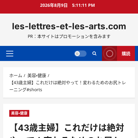
コ
2026年8月9日
5:11:12 PM
ン
テ
les-lettres-et-les-arts.com
ン
ツ
PR：本サイトはプロモーションを含みます
へ
ス
キ
購読
メ
ッ
イ
プ
ン
ホーム
美容・健康
メ
【43歳主婦】これだけは絶対やって！変わるためのお尻トレ
ニ
ーニング#shorts
ュ
ー
美容・健康
【43歳主婦】これだけは絶対