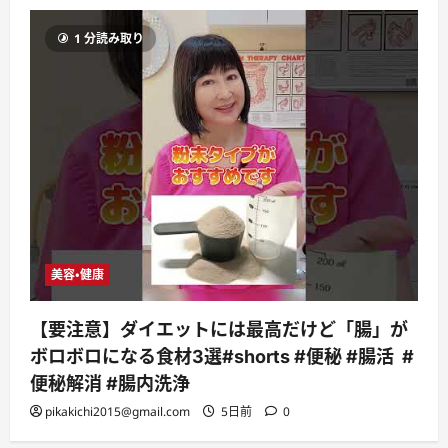
1 分読み取り
美容・健康
【要注意】ダイエットには最高だけど「腸」が
ボロボロになる食材3選#shorts #便秘 #腸活 #
便秘解消 #腸内洗浄
pikakichi2015@gmail.com
5日前
0