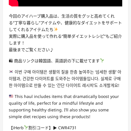
今回のアイハーブ購入品は、生活の質をグッと高めてくれ
る“丁寧な暮らし”アイテムや、健康的なダイエットをサポート
してくれるアイテムたち
実際に購入品を使って作れる“簡単ダイエットレシピ”もご紹介
します！
最後までご覧ください♪
🛍 商品リンクは韓国語、英語訳の下に載せてます
이번 구매 아이템은 생활의 질을 한층 높여주는 ‘섬세한 생활’ 아
이템과, 건강한 다이어트를 도와주는 아이템들입니다. 실제로 구매
한 아이템으로 만들 수 있는 ‘간단 다이어트 레시피’도 소개할게요!
This haul includes items that dramatically boost your
quality of life, perfect for a mindful lifestyle and
supporting healthy dieting. I’ll also show you some
simple diet recipes using these products!
【iHerb
割引コード】▶︎ CWR4731