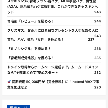
スッキリ5つの育毛プラン・若ハゲ、MOU字型ハゲ、男性型
(AGA)、脱毛薄毛ハゲ克服対策、これができなきゃスキンヘ
ッド
246
育毛剤「レビュー」を極める！
244
クリスマス、お正月には素敵なプレゼントを大切なあの人に
243
育毛、ハゲ、薄毛「女性」を極める！
237
「ミノキシジル」を極める！
236
「育毛剤成分比較」を極める！
235
ドメイン取得からホームページ完成まで。ムームードメイン
なら“全部まとめて”安心スタート
232
初期費用110,000円が【完全無料】に！ heteml MAXで事
業を加速せよ
220
固定ページ