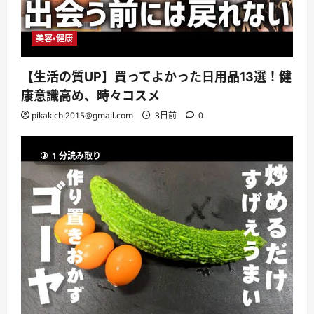
美容・健康
【生活の質UP】買ってよかった日用品13選！健
康意識高め、時々コスメ
pikakichi2015@gmail.com
3日前
0
1 分読み取り