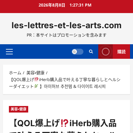
コ
2026年8月8日
1:27:32 PM
ン
テ
les-lettres-et-les-arts.com
ン
ツ
PR：本サイトはプロモーションを含みます
へ
ス
キ
購読
メ
ッ
イ
プ
ン
ホーム
美容・健康
メ
【QOL爆上げ
iHerb購入品で叶える丁寧な暮らしとヘルシ
ニ
ーダイエット
】아이허브 추천템 & 다이어트 레시피
ュ
ー
美容・健康
【QOL爆上げ
iHerb購入品