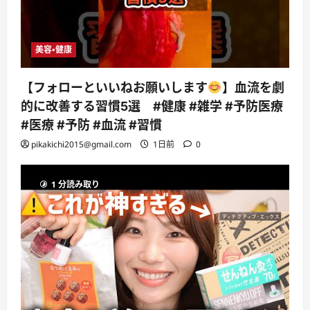
美容・健康
【フォローといいねお願いします
】血流を劇
的に改善する習慣5選 #健康 #雑学 #予防医療
#医療 #予防 #血流 #習慣
pikakichi2015@gmail.com
1日前
0
1 分読み取り