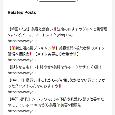
Related Posts
【韓国1人旅】美容と爆食い
江南のおすすめグルメと肌管理
&まつげパーマ、アートメイク{Vlog124}
https://www.you…
【
新生活応援プレキャン
】美容質問&視聴者様のメイク
肌悩み相談会
【メイク美容初心者集合
】
https://www.you…
【脚やせ自宅トレ】脚やせ&美脚を作るエクササイズ3選！
https://www.you…
【DAISO】爆買い
これからの時期に欠かせない買ってよか
ったグッズ！みんなのおすすめ
https://www.you…
【時短&節約】シミ・シワ・たるみ予防や肌荒れ・凝り改善のた
めにしている3つのながら美容
美容&健康法
https://www.you…