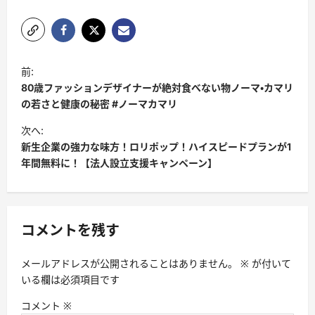
投
前:
稿
80歳ファッションデザイナーが絶対食べない物ノーマ・カマリ
ナ
の若さと健康の秘密 #ノーマカマリ
ビ
次へ:
新生企業の強力な味方！ロリポップ！ハイスピードプランが1
ゲ
年間無料に！【法人設立支援キャンペーン】
ー
シ
ョ
コメントを残す
ン
メールアドレスが公開されることはありません。
※
が付いて
いる欄は必須項目です
コメント
※