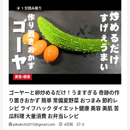
1 分読み取り
美容・健康
ゴーヤーと卵炒めるだけ！うますぎる 奇跡の作
り置きおかず 簡単 常備夏野菜 おつまみ 節約レ
シピ ライフハック ダイエット健康 美容 美肌 苦
瓜料理 大量消費 お弁当レシピ
pikakichi2015@gmail.com
4日前
0