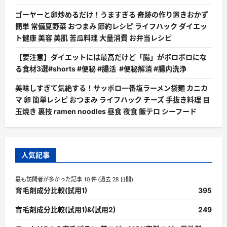
ゴーヤーと卵炒めるだけ！うますぎる 奇跡の作り置きおかず
簡単 常備夏野菜 おつまみ 節約レシピ ライフハック ダイエッ
ト健康 美容 美肌 苦瓜料理 大量消費 お弁当レシピ
【要注意】ダイエットには最高だけど「腸」がボロボロにな
る食材3選#shorts #便秘 #腸活 #便秘解消 #腸内洗浄
美味しすぎて気絶する！サッポロ一番塩ラーメン袋麺 カニカ
マ 卵 簡単レシピ おつまみ ライフハック チーズ 手抜き料理 目
玉焼き 裏技 ramen noodles 昼食 夜食 飯テロ シーフード
人気記事
最も訪問者が多かった記事 10 件 (過去 28 日間)
育毛剤成分比較(試用1)
395
育毛剤成分比較(試用1)&(試用2)
249