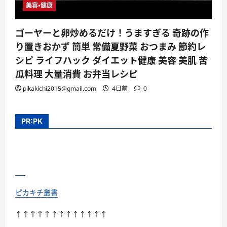
美容・健康
ゴーヤーと卵炒めるだけ！うますぎる 奇跡の作
り置きおかず 簡単 常備夏野菜 おつまみ 節約レ
シピ ライフハック ダイエット健康 美容 美肌 苦
瓜料理 大量消費 お弁当レシピ
pikakichi2015@gmail.com
4日前
0
PR:PK
ピカキチ叢書
↑↑↑↑↑↑↑↑↑↑↑↑↑