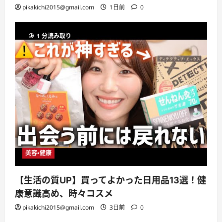
pikakichi2015@gmail.com
1日前
0
1 分読み取り
美容・健康
【生活の質UP】買ってよかった日用品13選！健
康意識高め、時々コスメ
pikakichi2015@gmail.com
3日前
0