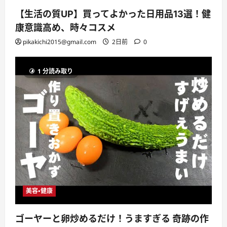
【生活の質UP】買ってよかった日用品13選！健
康意識高め、時々コスメ
pikakichi2015@gmail.com
2日前
0
1 分読み取り
美容・健康
ゴーヤーと卵炒めるだけ！うますぎる 奇跡の作