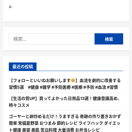
a:
検
索:
最近の投稿
【フォローといいねお願いします
】血流を劇的に改善する
習慣5選 #健康 #雑学 #予防医療 #医療 #予防 #血流 #習慣
【生活の質UP】買ってよかった日用品13選！健康意識高め、
時々コスメ
ゴーヤーと卵炒めるだけ！うますぎる 奇跡の作り置きおかず
簡単 常備夏野菜 おつまみ 節約レシピ ライフハック ダイエッ
ト健康 美容 美肌 苦瓜料理 大量消費 お弁当レシピ