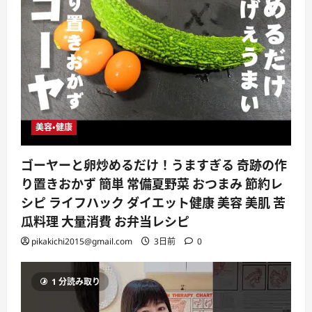
美容・健康
ゴーヤーと卵炒めるだけ！うますぎる 奇跡の作
り置きおかず 簡単 常備夏野菜 おつまみ 節約レ
シピ ライフハック ダイエット健康 美容 美肌 苦
瓜料理 大量消費 お弁当レシピ
pikakichi2015@gmail.com
3日前
0
1 分読み取り