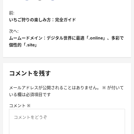
投
前:
稿
いちご狩りの楽しみ方：完全ガイド
ナ
次へ:
ビ
ムームードメイン：デジタル世界に最適「.online」、多彩で
個性的「.site」
ゲ
ー
シ
コメントを残す
ョ
ン
メールアドレスが公開されることはありません。
※
が付いて
いる欄は必須項目です
コメント
※