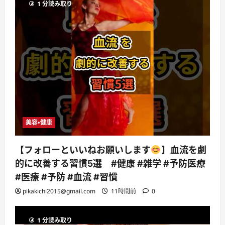
1 分読み取り
美容・健康
【フォローといいねお願いします
】血流を劇
的に改善する習慣5選 #健康 #雑学 #予防医療
#医療 #予防 #血流 #習慣
pikakichi2015@gmail.com
11時間前
0
1 分読み取り