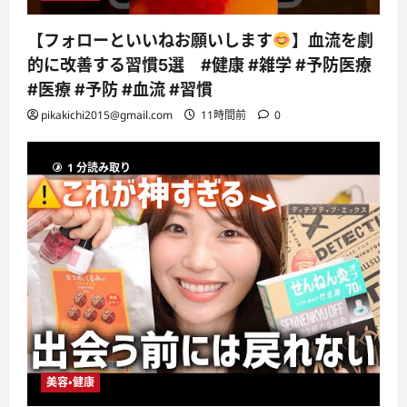
【フォローといいねお願いします
】血流を劇
的に改善する習慣5選 #健康 #雑学 #予防医療
#医療 #予防 #血流 #習慣
pikakichi2015@gmail.com
11時間前
0
1 分読み取り
美容・健康