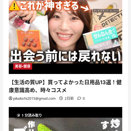
美容・健康
【生活の質UP】買ってよかった日用品13選！健
康意識高め、時々コスメ
pikakichi2015@gmail.com
2日前
0
1 分読み取り