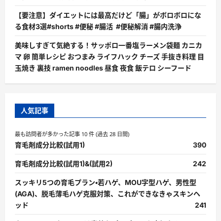
【要注意】ダイエットには最高だけど「腸」がボロボロにな
る食材3選#shorts #便秘 #腸活 #便秘解消 #腸内洗浄
美味しすぎて気絶する！サッポロ一番塩ラーメン袋麺 カニカ
マ 卵 簡単レシピ おつまみ ライフハック チーズ 手抜き料理 目
玉焼き 裏技 ramen noodles 昼食 夜食 飯テロ シーフード
人気記事
最も訪問者が多かった記事 10 件 (過去 28 日間)
育毛剤成分比較(試用1)
390
育毛剤成分比較(試用1)&(試用2)
242
スッキリ5つの育毛プラン・若ハゲ、MOU字型ハゲ、男性型
(AGA)、脱毛薄毛ハゲ克服対策、これができなきゃスキンヘ
ッド
241