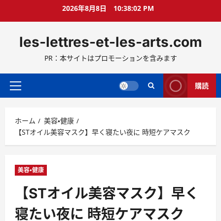
コ
2026年8月8日
10:38:03 PM
ン
テ
les-lettres-et-les-arts.com
ン
ツ
PR：本サイトはプロモーションを含みます
へ
ス
キ
購読
メ
ッ
イ
プ
ン
ホーム
美容・健康
メ
【STオイル美容マスク】早く寝たい夜に 時短ケアマスク
ニ
ュ
ー
美容・健康
【STオイル美容マスク】早く
寝たい夜に 時短ケアマスク