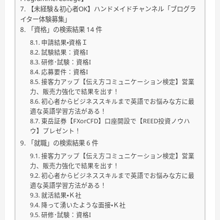
【未経験＆初心者OK】ハンドメイドチャンネル「ブログラ
イター体験募集」
「資格」の検索結果 14 件
申請結果・資格Ｉ
試験結果：資格I
研修･試験：資格I
応募要件：資格I
接客力アップ【伝え方コミュニケーション検定】営業
力、販売力強化で結果を出す！
初心者からビジネススキルまで英語でお悩みな方に最
適な英語学習方法がある！
東岳証券【FXorCFD】口座開設で【REED投資ノウハ
ウ】プレゼント！
「就職」の検索結果 6 件
接客力アップ【伝え方コミュニケーション検定】営業
力、販売力強化で結果を出す！
初心者からビジネススキルまで英語でお悩みな方に最
適な英語学習方法がある！
就活結果・Ｋ社
降って湧いたような面接・Ｋ社
研修･試験：資格I