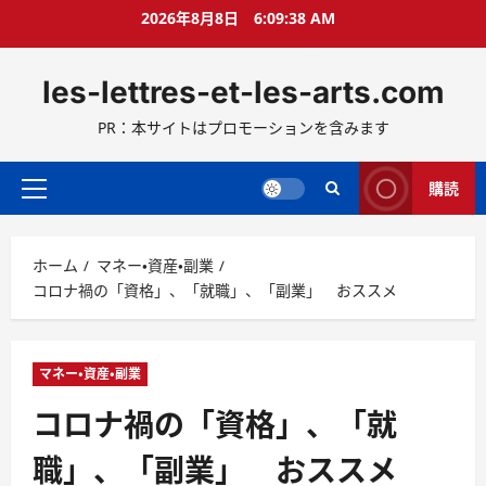
コ
2026年8月8日
6:09:40 AM
ン
テ
les-lettres-et-les-arts.com
ン
ツ
PR：本サイトはプロモーションを含みます
へ
ス
キ
購読
メ
ッ
イ
プ
ン
ホーム
マネー・資産・副業
メ
コロナ禍の「資格」、「就職」、「副業」 おススメ
ニ
ュ
ー
マネー・資産・副業
コロナ禍の「資格」、「就
職」、「副業」 おススメ