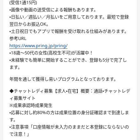
(受信1通15円)
・画像や動画の送受信による報酬もあります。
・日払い／週払い／月払いをご用意しております。最短で登録
翌日からお振込OK。
・土日祝日でもアプリで報酬を受け取れる仕組みがあります。
参考URL
https://www.pring.jp/pring/
・18歳〜50代の女性(高校生不可)が活躍中！
・未経験でも簡単に開始することができ、登録も5分で完了し
ます。
年間を通して獲得し易いプログラムとなっております。
◆チャットレディ募集【求人・在宅】概要：通話・チャットレデ
ィ募集サイト
※成果承認時成果発生
・応募に対し約80%の方は成果位置の身分証確認まで到達しま
す。
・注意事項「口座情報が未入力のままだと本登録にならないの
で注意！」