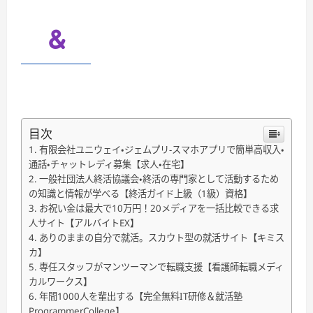
目次
有限会社ユニウェイ・ジェムプリ-スマホアプリで簡単高収入・
通話・チャットレディ募集【求人・在宅】
一般社団法人終活協議会・終活の専門家として活動するため
の知識と情報が学べる【終活ガイド上級（1級）資格】
お祝い金は最大で10万円！20メディアを一括比較できる求
人サイト【アルバイトEX】
ありのままの自分で就活。スカウト型の就活サイト【キミス
カ】
専任スタッフがマンツーマンで転職支援【看護師転職メディ
カルワークス】
年間1000人を輩出する【完全無料IT研修＆就活塾
ProgrammerCollege】