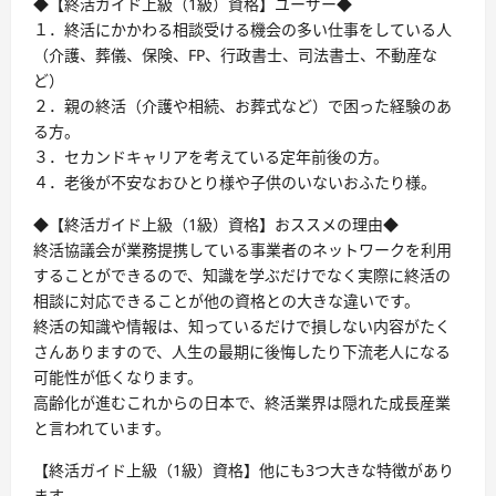
◆【終活ガイド上級（1級）資格】ユーザー◆
１．終活にかかわる相談受ける機会の多い仕事をしている人
（介護、葬儀、保険、FP、行政書士、司法書士、不動産な
ど）
２．親の終活（介護や相続、お葬式など）で困った経験のあ
る方。
３．セカンドキャリアを考えている定年前後の方。
４．老後が不安なおひとり様や子供のいないおふたり様。
◆【終活ガイド上級（1級）資格】おススメの理由◆
終活協議会が業務提携している事業者のネットワークを利用
することができるので、知識を学ぶだけでなく実際に終活の
相談に対応できることが他の資格との大きな違いです。
終活の知識や情報は、知っているだけで損しない内容がたく
さんありますので、人生の最期に後悔したり下流老人になる
可能性が低くなります。
高齢化が進むこれからの日本で、終活業界は隠れた成長産業
と言われています。
【終活ガイド上級（1級）資格】他にも3つ大きな特徴があり
ます。