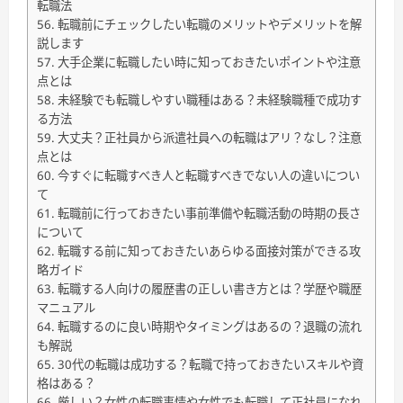
転職法
転職前にチェックしたい転職のメリットやデメリットを解
説します
大手企業に転職したい時に知っておきたいポイントや注意
点とは
未経験でも転職しやすい職種はある？未経験職種で成功す
る方法
大丈夫？正社員から派遣社員への転職はアリ？なし？注意
点とは
今すぐに転職すべき人と転職すべきでない人の違いについ
て
転職前に行っておきたい事前準備や転職活動の時期の長さ
について
転職する前に知っておきたいあらゆる面接対策ができる攻
略ガイド
転職する人向けの履歴書の正しい書き方とは？学歴や職歴
マニュアル
転職するのに良い時期やタイミングはあるの？退職の流れ
も解説
30代の転職は成功する？転職で持っておきたいスキルや資
格はある？
厳しい？女性の転職事情や女性でも転職して正社員になれ