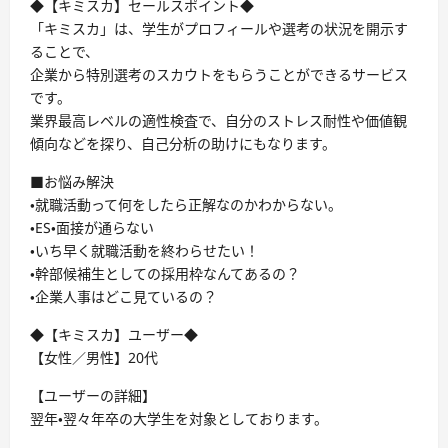
◆【キミスカ】セールスポイント◆
「キミスカ」は、学生がプロフィールや選考の状況を開示す
ることで、
企業から特別選考のスカウトをもらうことができるサービス
です。
業界最高レベルの適性検査で、自分のストレス耐性や価値観
傾向などを探り、自己分析の助けにもなります。
■お悩み解決
・就職活動って何をしたら正解なのかわからない。
・ES・面接が通らない
・いち早く就職活動を終わらせたい！
・幹部候補生としての採用枠なんてあるの？
・企業人事はどこ見ているの？
◆【キミスカ】ユーザー◆
【女性／男性】20代
【ユーザーの詳細】
翌年・翌々年卒の大学生を対象としております。