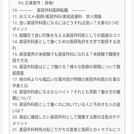
応募要件：資格I
———– 美容外科医師転職 ———–
おススメ・医師/美容外科/美容皮膚科 求人情報
良い美容外科医になるにはどうすれば良い？大事な5つの
ポイント
就職先で良い印象を与える美容外科医としての面接のコツ
美容外科医として働くための医師免許を大学で取得する流
れ
美容業界が未経験でも美容外科になれる？未経験で職場を
探す方法
美容外科医はどこで働ける？様々な医療の現場について徹
底調査
他の科よりも幅広い仕事内容が特徴の美容外科医の仕事の
中身とは
美容外科医になるならバイト？それとも常勤？働き方の種
類について
美容外科医として働くのに向いている人と不向きな人の違
いは？
事前に確認したい美容外科として開業する際の注意点やデ
メリット
美容外科特有の起こりがちな患者と医師とのトラブルにつ