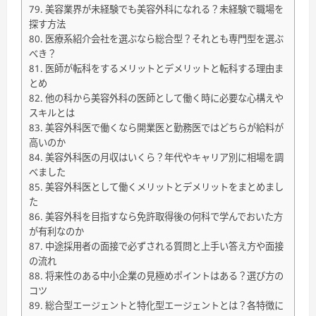
美容業界が未経験でも美容外科になれる？未経験で職場を
探す方法
医療系紹介会社を選ぶなら総合型？それとも専門型を選ぶ
べき？
医師が転科をするメリットとデメリットと転科する理由ま
とめ
他の科から美容外科の医師として働く時に必要な心構えや
スキルとは
美容外科医で働くなら開業医と勤務医ではどちらが給料が
高いのか
美容外科医の月収はいくら？年代やキャリア別に相場を調
べました
美容外科医として働くメリットとデメリットをまとめまし
た
美容外科を目指すなら免許取得後の何科で学んでおいた方
が有利なのか
中途採用者の面接で必ずされる質問と上手い答え方や面接
の流れ
将来性のある中小企業の見極めポイントはある？選び方の
コツ
総合型エージェントと特化型エージェントとは？各特徴に