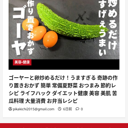
美容・健康
ゴーヤーと卵炒めるだけ！うますぎる 奇跡の作
り置きおかず 簡単 常備夏野菜 おつまみ 節約レ
シピ ライフハック ダイエット健康 美容 美肌 苦
瓜料理 大量消費 お弁当レシピ
pikakichi2015@gmail.com
6日前
0