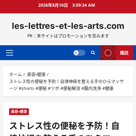
コ
2026年8月10日
3:59:36 AM
ン
テ
les-lettres-et-les-arts.com
ン
ツ
PR：本サイトはプロモーションを含みます
へ
ス
キ
購読
メ
ッ
イ
プ
ン
ホーム
美容・健康
メ
ストレス性の便秘を予防！自律神経を整える手のひらマッサ
ニ
ージ #shorts #便秘 #ツボ #便秘解消 #腸内洗浄 #健康
ュ
ー
美容・健康
ストレス性の便秘を予防！自