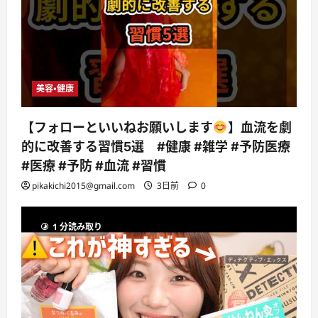
美容・健康
【フォローといいねお願いします
】血流を劇
的に改善する習慣5選 #健康 #雑学 #予防医療
#医療 #予防 #血流 #習慣
pikakichi2015@gmail.com
3日前
0
1 分読み取り