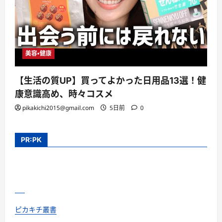
美容・健康
【生活の質UP】買ってよかった日用品13選！健
康意識高め、時々コスメ
pikakichi2015@gmail.com
5日前
0
PR:PK
ピカキチ叢書