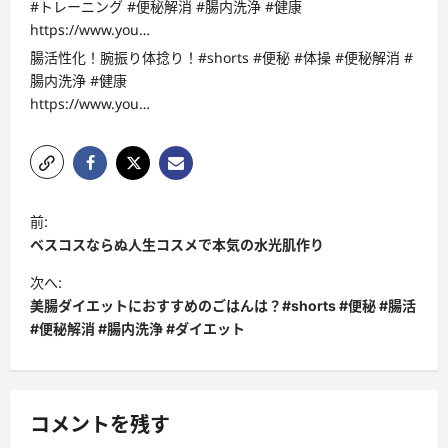
#トレーニング #便秘解消 #腸内洗浄 #健康
https://www.you…
腸活性化！腕振り体捻り！#shorts #便秘 #体操 #便秘解消 #
腸内洗浄 #健康
https://www.you…
投
前:
稿
ベスコスならぬ人生コスメで本気の水光肌作り
ナ
次へ:
ビ
美腸ダイエットにおすすめのごはんは？#shorts #便秘 #腸活
#便秘解消 #腸内洗浄 #ダイエット
ゲ
ー
シ
コメントを残す
ョ