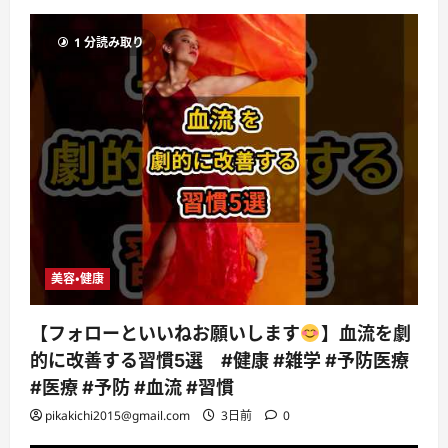
1 分読み取り
美容・健康
【フォローといいねお願いします
】血流を劇
的に改善する習慣5選 #健康 #雑学 #予防医療
#医療 #予防 #血流 #習慣
pikakichi2015@gmail.com
3日前
0