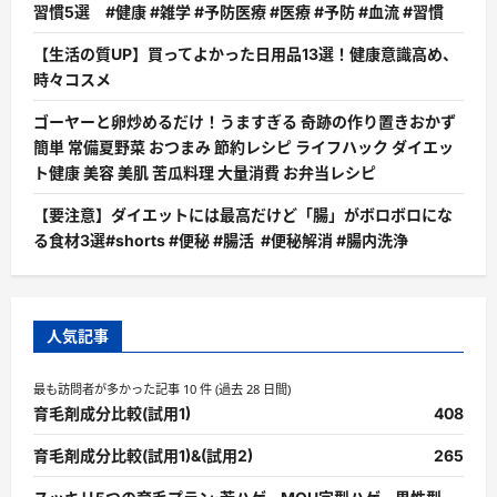
習慣5選 #健康 #雑学 #予防医療 #医療 #予防 #血流 #習慣
【生活の質UP】買ってよかった日用品13選！健康意識高め、
時々コスメ
ゴーヤーと卵炒めるだけ！うますぎる 奇跡の作り置きおかず
簡単 常備夏野菜 おつまみ 節約レシピ ライフハック ダイエッ
ト健康 美容 美肌 苦瓜料理 大量消費 お弁当レシピ
【要注意】ダイエットには最高だけど「腸」がボロボロにな
る食材3選#shorts #便秘 #腸活 #便秘解消 #腸内洗浄
人気記事
最も訪問者が多かった記事 10 件 (過去 28 日間)
育毛剤成分比較(試用1)
408
育毛剤成分比較(試用1)&(試用2)
265