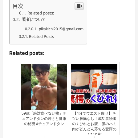
目次
Related posts:
著者について
pikakichi2015@gmail.com
Related Posts
Related posts:
59歳「絶対食べない物」チ
【4分でウエスト痩せ】キ
ュアンドタンの若さと健康
ツい腹筋なし！成功者続出
の秘密 #チュアンドタン
のくびれとお腹、腰のハミ
肉がどんどん落ちる驚愕の
くびれ術