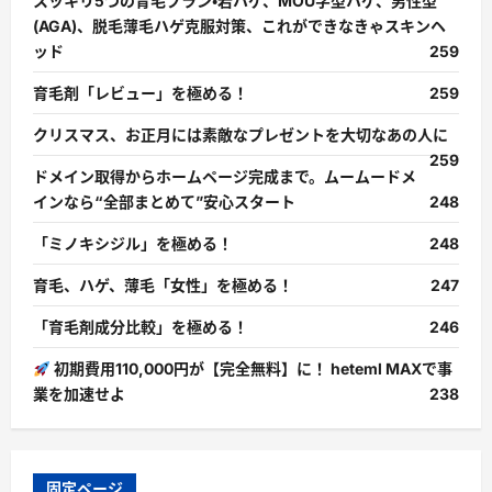
スッキリ5つの育毛プラン・若ハゲ、MOU字型ハゲ、男性型
(AGA)、脱毛薄毛ハゲ克服対策、これができなきゃスキンヘ
ッド
259
育毛剤「レビュー」を極める！
259
クリスマス、お正月には素敵なプレゼントを大切なあの人に
259
ドメイン取得からホームページ完成まで。ムームードメ
インなら“全部まとめて”安心スタート
248
「ミノキシジル」を極める！
248
育毛、ハゲ、薄毛「女性」を極める！
247
「育毛剤成分比較」を極める！
246
初期費用110,000円が【完全無料】に！ heteml MAXで事
業を加速せよ
238
固定ページ