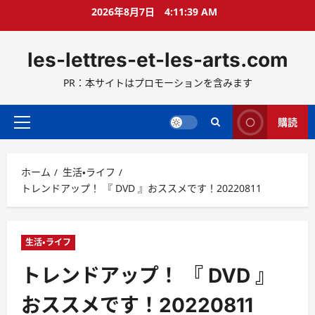
コ
2026年8月7日
4:11:41 AM
ン
テ
les-lettres-et-les-arts.com
ン
ツ
PR：本サイトはプロモーションを含みます
へ
ス
キ
購読
メ
ッ
イ
プ
ン
ホーム
生活・ライフ
メ
トレンドアップ！ 『 DVD 』おススメです！20220811
ニ
ュ
ー
生活・ライフ
トレンドアップ！ 『 DVD 』
おススメです！20220811