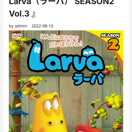
Larva（ラーバ） SEASON2
Vol.3 』
by
admin
2022-08-10