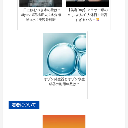
1日に飲むべき水の量は？
【美容Day】アラサー母の
#fypシ #石橋正太 #水分補
久しぶりの1人休日！最高
給 #水 #美容外科医
すぎるやろ‥
オゾン発生器とオゾン水生
成器の耐用年数は？
著者について