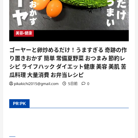
美容・健康
ゴーヤーと卵炒めるだけ！うますぎる 奇跡の作
り置きおかず 簡単 常備夏野菜 おつまみ 節約レ
シピ ライフハック ダイエット健康 美容 美肌 苦
瓜料理 大量消費 お弁当レシピ
pikakichi2015@gmail.com
5日前
0
PR:PK