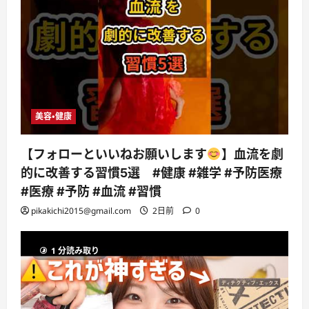
美容・健康
【フォローといいねお願いします
】血流を劇
的に改善する習慣5選 #健康 #雑学 #予防医療
#医療 #予防 #血流 #習慣
pikakichi2015@gmail.com
2日前
0
1 分読み取り