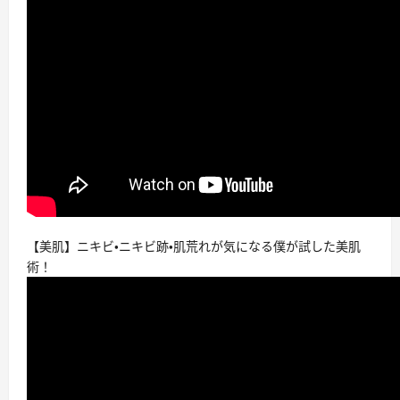
【美肌】ニキビ・ニキビ跡・肌荒れが気になる僕が試した美肌
術！