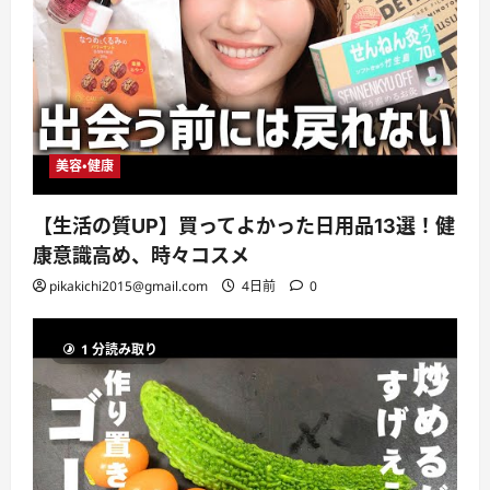
美容・健康
【生活の質UP】買ってよかった日用品13選！健
康意識高め、時々コスメ
pikakichi2015@gmail.com
4日前
0
1 分読み取り