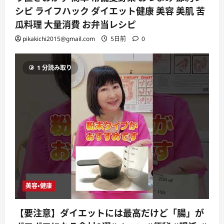
シピ ライフハック ダイエット健康 美容 美肌 苦
瓜料理 大量消費 お弁当レシピ
pikakichi2015@gmail.com
5日前
0
1 分読み取り
美容・健康
【要注意】ダイエットには最高だけど「腸」が