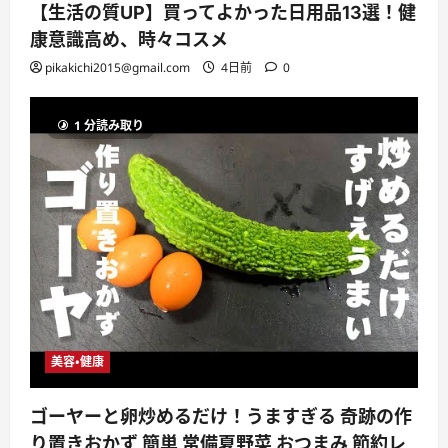
【生活の質UP】買ってよかった日用品13選！健
康意識高め、時々コスメ
pikakichi2015@gmail.com
4日前
0
1 分読み取り
美容・健康
ゴーヤーと卵炒めるだけ！うますぎる 奇跡の作
り置きおかず 簡単 常備夏野菜 おつまみ 節約レ