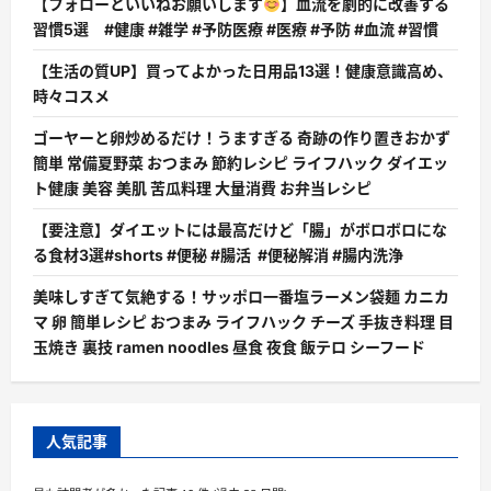
【フォローといいねお願いします
】血流を劇的に改善する
習慣5選 #健康 #雑学 #予防医療 #医療 #予防 #血流 #習慣
【生活の質UP】買ってよかった日用品13選！健康意識高め、
時々コスメ
ゴーヤーと卵炒めるだけ！うますぎる 奇跡の作り置きおかず
簡単 常備夏野菜 おつまみ 節約レシピ ライフハック ダイエッ
ト健康 美容 美肌 苦瓜料理 大量消費 お弁当レシピ
【要注意】ダイエットには最高だけど「腸」がボロボロにな
る食材3選#shorts #便秘 #腸活 #便秘解消 #腸内洗浄
美味しすぎて気絶する！サッポロ一番塩ラーメン袋麺 カニカ
マ 卵 簡単レシピ おつまみ ライフハック チーズ 手抜き料理 目
玉焼き 裏技 ramen noodles 昼食 夜食 飯テロ シーフード
人気記事