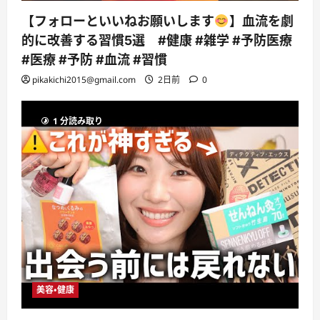
【フォローといいねお願いします
】血流を劇
的に改善する習慣5選 #健康 #雑学 #予防医療
#医療 #予防 #血流 #習慣
pikakichi2015@gmail.com
2日前
0
1 分読み取り
美容・健康