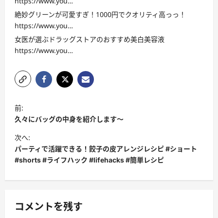
https://www.you…
絶妙グリーンが可愛すぎ！1000円でクオリティ高っっ！
https://www.you…
女医が選ぶドラッグストアのおすすめ美白美容液
https://www.you…
投
前:
稿
久々にバッグの中身を紹介します〜
ナ
次へ:
ビ
パーティで活躍できる！餃子の皮アレンジレシピ #ショート
#shorts #ライフハック #lifehacks #簡単レシピ
ゲ
ー
シ
コメントを残す
ョ