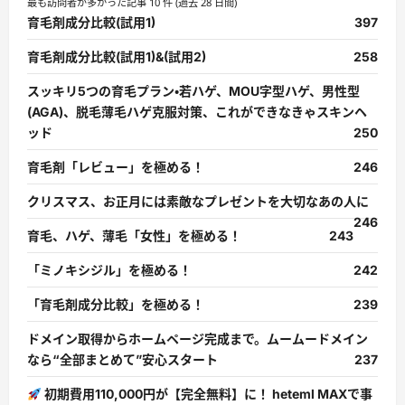
最も訪問者が多かった記事 10 件 (過去 28 日間)
育毛剤成分比較(試用1)
397
育毛剤成分比較(試用1)&(試用2)
258
スッキリ5つの育毛プラン・若ハゲ、MOU字型ハゲ、男性型
(AGA)、脱毛薄毛ハゲ克服対策、これができなきゃスキンヘ
ッド
250
育毛剤「レビュー」を極める！
246
クリスマス、お正月には素敵なプレゼントを大切なあの人に
246
育毛、ハゲ、薄毛「女性」を極める！
243
「ミノキシジル」を極める！
242
「育毛剤成分比較」を極める！
239
ドメイン取得からホームページ完成まで。ムームードメイン
なら“全部まとめて”安心スタート
237
初期費用110,000円が【完全無料】に！ heteml MAXで事