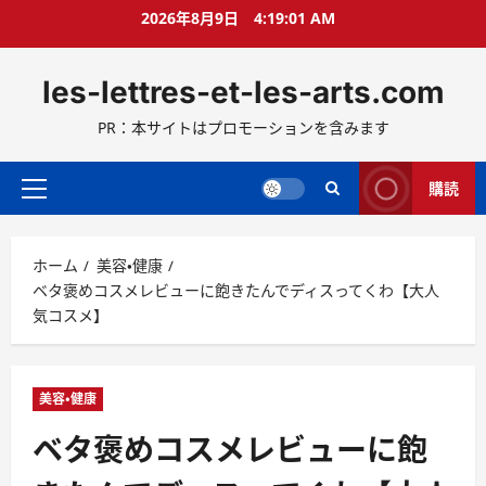
コ
2026年8月9日
4:19:02 AM
ン
テ
les-lettres-et-les-arts.com
ン
ツ
PR：本サイトはプロモーションを含みます
へ
ス
キ
購読
メ
ッ
イ
プ
ン
ホーム
美容・健康
メ
ベタ褒めコスメレビューに飽きたんでディスってくわ【大人
ニ
気コスメ】
ュ
ー
美容・健康
ベタ褒めコスメレビューに飽