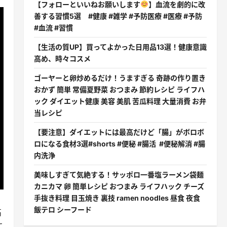
【フォローといいねお願いします
】血流を劇的に改
善する習慣5選 #健康 #雑学 #予防医療 #医療 #予防
#血流 #習慣
【生活の質UP】買ってよかった日用品13選！健康意識
高め、時々コスメ
ゴーヤーと卵炒めるだけ！うますぎる 奇跡の作り置き
おかず 簡単 常備夏野菜 おつまみ 節約レシピ ライフハ
ック ダイエット健康 美容 美肌 苦瓜料理 大量消費 お弁
当レシピ
【要注意】ダイエットには最高だけど「腸」がボロボ
ロになる食材3選#shorts #便秘 #腸活 #便秘解消 #腸
内洗浄
美味しすぎて気絶する！サッポロ一番塩ラーメン袋麺
カニカマ 卵 簡単レシピ おつまみ ライフハック チーズ
手抜き料理 目玉焼き 裏技 ramen noodles 昼食 夜食
飯テロ シーフード
高
に