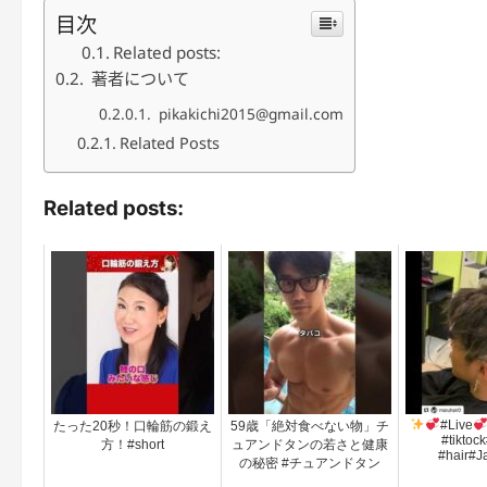
目次
Related posts:
著者について
pikakichi2015@gmail.com
Related Posts
Related posts:
#Live
たった20秒！口輪筋の鍛え
59歳「絶対食べない物」チ
#tiktoc
方！#short
ュアンドタンの若さと健康
#hair#Ja
の秘密 #チュアンドタン