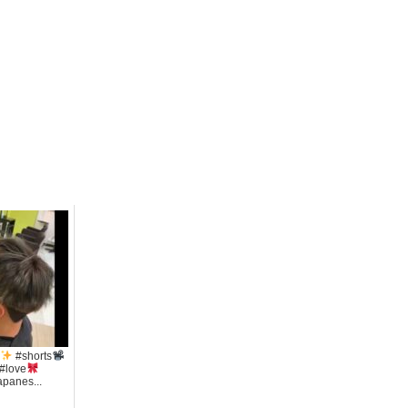
#shorts
k#love
panes...