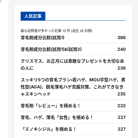
人気記事
最も訪問者が多かった記事 10 件 (過去 28 日間)
育毛剤成分比較(試用1)
386
育毛剤成分比較(試用1)&(試用2)
240
クリスマス、お正月には素敵なプレゼントを大切なあ
の人に
236
スッキリ5つの育毛プラン・若ハゲ、MOU字型ハゲ、男
性型(AGA)、脱毛薄毛ハゲ克服対策、これができなき
ゃスキンヘッド
235
育毛剤「レビュー」を極める！
232
育毛、ハゲ、薄毛「女性」を極める！
227
「ミノキシジル」を極める！
227