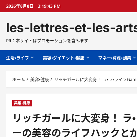
コ
2026年8月8日
3:19:44 PM
ン
テ
les-lettres-et-les-ar
ン
ツ
へ
PR：本サイトはプロモーションを含みます
ス
キ
生活・ライフ
美容・ダイエット・健康
マネー・資産・副業
ッ
プ
ホーム
美容・健康
リッチガールに大変身！ ラ・ラ・ライフG
美容・健康
リッチガールに大変身！ ラ・
ーの美容のライフハックと