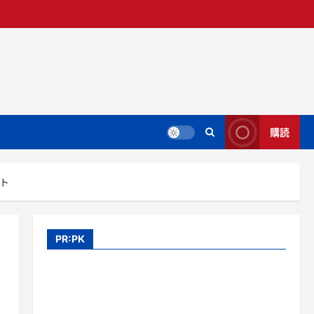
購読
ト
PR:PK