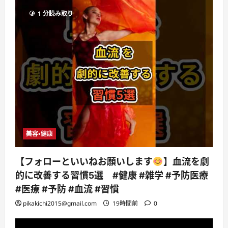
1 分読み取り
美容・健康
【フォローといいねお願いします
】血流を劇
的に改善する習慣5選 #健康 #雑学 #予防医療
#医療 #予防 #血流 #習慣
pikakichi2015@gmail.com
19時間前
0