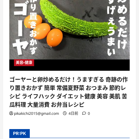
美容・健康
ゴーヤーと卵炒めるだけ！うますぎる 奇跡の作
り置きおかず 簡単 常備夏野菜 おつまみ 節約レ
シピ ライフハック ダイエット健康 美容 美肌 苦
瓜料理 大量消費 お弁当レシピ
pikakichi2015@gmail.com
4日前
0
PR:PK