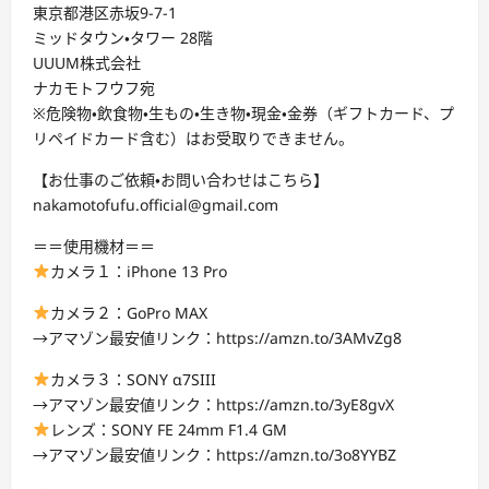
東京都港区赤坂9-7-1
ミッドタウン・タワー 28階
UUUM株式会社
ナカモトフウフ宛
※危険物・飲食物・生もの・生き物・現金・金券（ギフトカード、プ
リペイドカード含む）はお受取りできません。
【お仕事のご依頼・お問い合わせはこちら】
nakamotofufu.official@gmail.com
＝＝使用機材＝＝
カメラ１：iPhone 13 Pro
カメラ２：GoPro MAX
→アマゾン最安値リンク：https://amzn.to/3AMvZg8
カメラ３：SONY α7SIII
→アマゾン最安値リンク：https://amzn.to/3yE8gvX
レンズ：SONY FE 24mm F1.4 GM
→アマゾン最安値リンク：https://amzn.to/3o8YYBZ