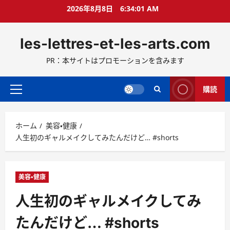
コ
2026年8月8日
6:34:03 AM
ン
テ
les-lettres-et-les-arts.com
ン
ツ
PR：本サイトはプロモーションを含みます
へ
ス
キ
購読
メ
ッ
イ
プ
ン
ホーム
美容・健康
メ
人生初のギャルメイクしてみたんだけど… #shorts
ニ
ュ
ー
美容・健康
人生初のギャルメイクしてみ
たんだけど… #shorts