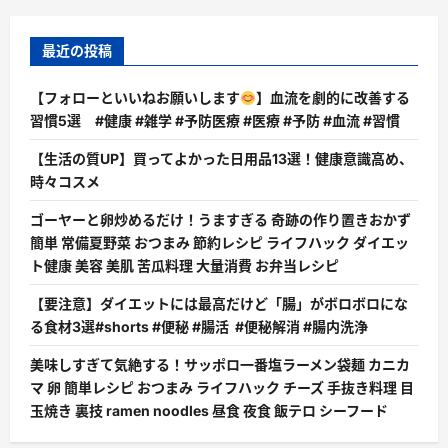
最近の投稿
【フォローといいねお願いします
】血流を劇的に改善する
習慣5選 #健康 #雑学 #予防医療 #医療 #予防 #血流 #習慣
【生活の質UP】買ってよかった日用品13選！健康意識高め、
時々コスメ
ゴーヤーと卵炒めるだけ！うますぎる 奇跡の作り置きおかず
簡単 常備夏野菜 おつまみ 節約レシピ ライフハック ダイエッ
ト健康 美容 美肌 苦瓜料理 大量消費 お弁当レシピ
【要注意】ダイエットには最高だけど「腸」がボロボロにな
る食材3選#shorts #便秘 #腸活 #便秘解消 #腸内洗浄
美味しすぎて気絶する！サッポロ一番塩ラーメン袋麺 カニカ
マ 卵 簡単レシピ おつまみ ライフハック チーズ 手抜き料理 目
玉焼き 裏技 ramen noodles 昼食 夜食 飯テロ シーフード