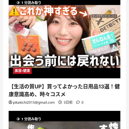
1 分読み取り
美容・健康
【生活の質UP】買ってよかった日用品13選！健
康意識高め、時々コスメ
pikakichi2015@gmail.com
3日前
0
1 分読み取り