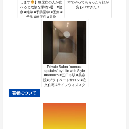
します
】糖尿病の人が食
本でやってもらったら顔が
べると危険な果物5選 #健
変わりすぎた！
康 #雑学 #予防医学 #医療 #
予防 #糖尿病 #果物
Private Salon "nomuco
upstairs" by Life with Style
#nomuco #五日市駅 #美容
院#プライベートサロン #注
文住宅 #ライフウィズスタ
イル
著者について