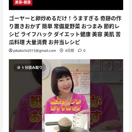
美容・健康
ゴーヤーと卵炒めるだけ！うますぎる 奇跡の作
り置きおかず 簡単 常備夏野菜 おつまみ 節約レ
シピ ライフハック ダイエット健康 美容 美肌 苦
瓜料理 大量消費 お弁当レシピ
pikakichi2015@gmail.com
4日前
0
1 分読み取り