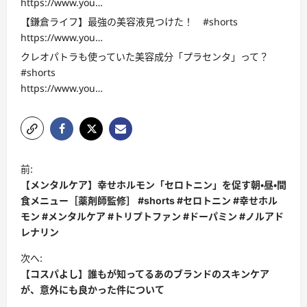
https://www.you…
【鎌倉ライフ】最強の美容液見つけた！ #shorts
https://www.you…
クレオパトラも使っていた美容成分「プラセンタ」って？
#shorts
https://www.you…
投
前:
稿
【メンタルケア】幸せホルモン「セロトニン」を促す朝・昼・間
ナ
食メニュー［薬剤師監修］ #shorts #セロトニン #幸せホル
モン #メンタルケア #トリプトファン #ドーパミン #ノルアド
ビ
レナリン
ゲ
次へ:
ー
【コスパよし】誰もが知ってるあのブランドのスキンケア
シ
が、意外にも良かった件について