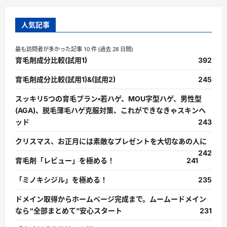
人気記事
最も訪問者が多かった記事 10 件 (過去 28 日間)
育毛剤成分比較(試用1)
392
育毛剤成分比較(試用1)&(試用2)
245
スッキリ5つの育毛プラン・若ハゲ、MOU字型ハゲ、男性型
(AGA)、脱毛薄毛ハゲ克服対策、これができなきゃスキンヘ
ッド
243
クリスマス、お正月には素敵なプレゼントを大切なあの人に
242
育毛剤「レビュー」を極める！
241
「ミノキシジル」を極める！
235
ドメイン取得からホームページ完成まで。ムームードメイン
なら“全部まとめて”安心スタート
231