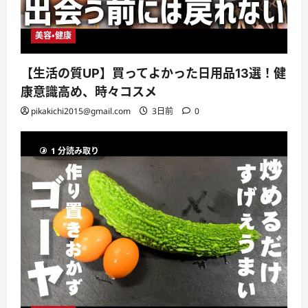
美容・健康
【生活の質UP】買ってよかった日用品13選！健
康意識高め、時々コスメ
pikakichi2015@gmail.com
3日前
0
1 分読み取り