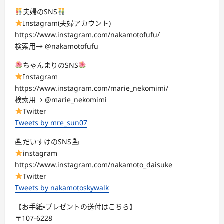
夫婦のSNS
Instagram(夫婦アカウント)
https://www.instagram.com/nakamotofufu/
検索用→ @nakamotofufu
ちゃんまりのSNS
Instagram
https://www.instagram.com/marie_nekomimi/
検索用→ @marie_nekomimi
Twitter
Tweets by mre_sun07
🏝だいすけのSNS🏝
instagram
https://www.instagram.com/nakamoto_daisuke
Twitter
Tweets by nakamotoskywalk
【お手紙・プレゼントの送付はこちら】
〒107-6228