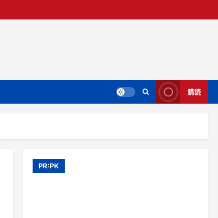
購読
PR:PK