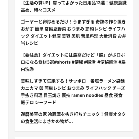
【生活の質UP】買ってよかった日用品13選！健康意識
高め、時々コスメ
ゴーヤーと卵炒めるだけ！うますぎる 奇跡の作り置き
おかず 簡単 常備夏野菜 おつまみ 節約レシピ ライフハ
ック ダイエット健康 美容 美肌 苦瓜料理 大量消費 お弁
当レシピ
【要注意】ダイエットには最高だけど「腸」がボロボ
ロになる食材3選#shorts #便秘 #腸活 #便秘解消 #腸
内洗浄
美味しすぎて気絶する！サッポロ一番塩ラーメン袋麺
カニカマ 卵 簡単レシピ おつまみ ライフハック チーズ
手抜き料理 目玉焼き 裏技 ramen noodles 昼食 夜食
飯テロ シーフード
還暦美容の家 冷蔵庫を抜き打ちチェック！健康オタク
の食生活にまさかの物が…