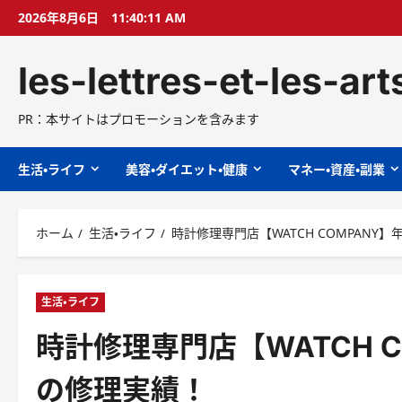
コ
2026年8月6日
11:40:12 AM
ン
テ
les-lettres-et-les-ar
ン
ツ
へ
PR：本サイトはプロモーションを含みます
ス
キ
生活・ライフ
美容・ダイエット・健康
マネー・資産・副業
ッ
プ
ホーム
生活・ライフ
時計修理専門店【WATCH COMPANY】
生活・ライフ
時計修理専門店【WATCH C
の修理実績！