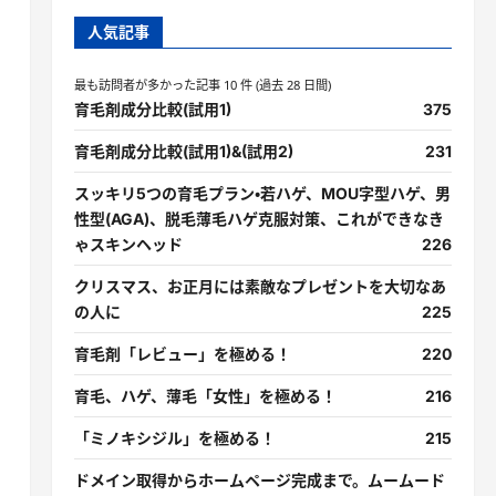
人気記事
最も訪問者が多かった記事 10 件 (過去 28 日間)
育毛剤成分比較(試用1)
375
育毛剤成分比較(試用1)&(試用2)
231
スッキリ5つの育毛プラン・若ハゲ、MOU字型ハゲ、男
性型(AGA)、脱毛薄毛ハゲ克服対策、これができなき
ゃスキンヘッド
226
クリスマス、お正月には素敵なプレゼントを大切なあ
の人に
225
育毛剤「レビュー」を極める！
220
育毛、ハゲ、薄毛「女性」を極める！
216
「ミノキシジル」を極める！
215
ドメイン取得からホームページ完成まで。ムームード