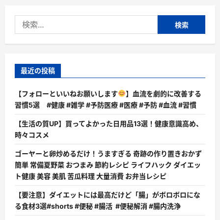
検
索:
最近の投稿
【フォローといいねお願いします
】血流を劇的に改善する
習慣5選 #健康 #雑学 #予防医療 #医療 #予防 #血流 #習慣
【生活の質UP】買ってよかった日用品13選！健康意識高め、
時々コスメ
ゴーヤーと卵炒めるだけ！うますぎる 奇跡の作り置きおかず
簡単 常備夏野菜 おつまみ 節約レシピ ライフハック ダイエッ
ト健康 美容 美肌 苦瓜料理 大量消費 お弁当レシピ
【要注意】ダイエットには最高だけど「腸」がボロボロにな
る食材3選#shorts #便秘 #腸活 #便秘解消 #腸内洗浄