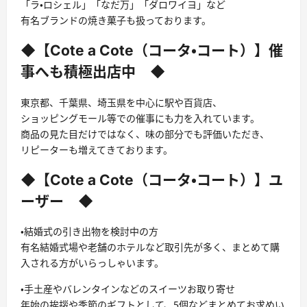
「ラ・ロシェル」「なだ万」「ダロワイヨ」など
有名ブランドの焼き菓子も扱っております。
◆【Cote a Cote（コータ・コート）】催
事へも積極出店中 ◆
東京都、千葉県、埼玉県を中心に駅や百貨店、
ショッピングモール等での催事にも力を入れています。
商品の見た目だけではなく、味の部分でも評価いただき、
リピーターも増えてきております。
◆【Cote a Cote（コータ・コート）】ユ
ーザー ◆
・結婚式の引き出物を検討中の方
有名結婚式場や老舗のホテルなど取引先が多く、まとめて購
入される方がいらっしゃいます。
・手土産やバレンタインなどのスイーツお取り寄せ
年始の挨拶や季節のギフトとして、5個などまとめてお求めい