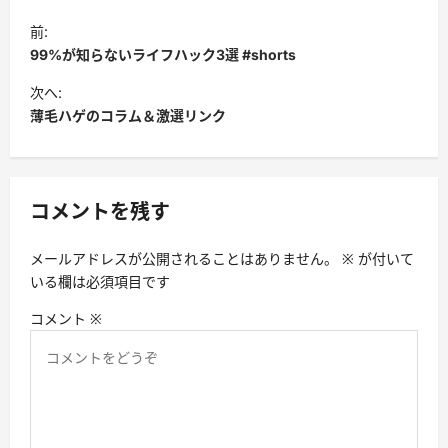
投
前:
稿
99%が知らないライフハック3選 #shorts
ナ
次へ:
ビ
薄毛ハゲのコラム＆激選リンク
ゲ
ー
シ
コメントを残す
ョ
メールアドレスが公開されることはありません。
※
が付いて
ン
いる欄は必須項目です
コメント
※