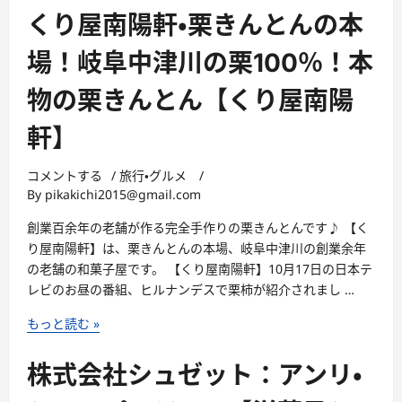
買
会
くり屋南陽軒・栗きんとんの本
い
社
か？
シ
場！岐阜中津川の栗100％！本
ネ
ュ
ッ
物の栗きんとん【くり屋南陽
ゼ
ト
ッ
軒】
シ
ト・
ョ
洋
コメントする
/
旅行・グルメ
/
ッ
菓
By
pikakichi2015@gmail.com
プ
子
お
シ
創業百余年の老舗が作る完全手作りの栗きんとんです♪ 【く
ス
ュ
り屋南陽軒】は、栗きんとんの本場、岐阜中津川の創業余年
ス
ゼ
の老舗の和菓子屋です。 【くり屋南陽軒】10月17日の日本テ
メ
ッ
レビのお昼の番組、ヒルナンデスで栗柿が紹介されまし …
激
ト
ス
く
【casaneo(カ
もっと読む »
イ
り
サ
ー
屋
ネ
株式会社シュゼット：アンリ・
ツ!!
南
オ)】