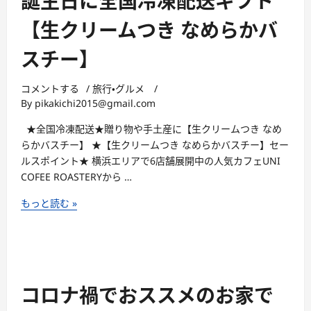
誕生日に全国冷凍配送ギフト
通
チ
み
販
ー
【生クリームつき なめらかバ
や
シ
ズ】
げ
スチー】
ョ
特
グ
ッ
別
ラ
プ】
コメントする
/
旅行・グルメ
/
キ
ン
By
pikakichi2015@gmail.com
ャ
プ
ン
リ
★全国冷凍配送★贈り物や手土産に【生クリームつき なめ
ペ
2018」
らかバスチー】 ★【生クリームつき なめらかバスチー】セー
ー
総
ルスポイント★ 横浜エリアで6店舗展開中の人気カフェUNI
ン
合
COFEE ROASTERYから …
グ
株
ラ
もっと読む »
式
ン
会
プ
社
リ
Ｇ
受
Ｒ
賞！
コロナ禍でおススメのお家で
Ａ
【元