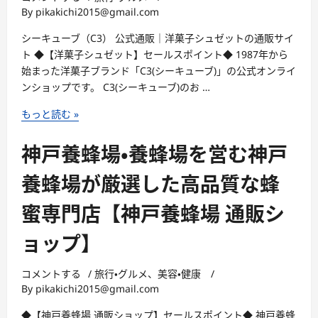
の
By
pikakichi2015@gmail.com
ア
栗
ン
シーキューブ（C3） 公式通販｜洋菓子シュゼットの通販サイ
き
リ・
ト ◆【洋菓子シュゼット】セールスポイント◆ 1987年から
ん
シ
始まった洋菓子ブランド「C3(シーキューブ)」の公式オンライ
と
ャ
ンショップです。 C3(シーキューブ)のお …
ん
ル
【く
パ
株
もっと読む »
り
ン
式
屋
テ
会
神戸養蜂場・養蜂場を営む神戸
南
ィ
社
陽
エ
シ
養蜂場が厳選した高品質な蜂
軒】
【洋
ュ
菓
蜜専門店【神戸養蜂場 通販シ
ゼ
子
ッ
ョップ】
シ
ト・
ュ
C3(シ
コメントする
/
旅行・グルメ
、
美容・健康
/
ゼ
ー
By
pikakichi2015@gmail.com
ッ
キ
ト】
ュ
◆【神戸養蜂場 通販ショップ】セールスポイント◆ 神戸養蜂