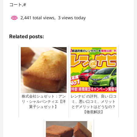
お
コート,#
ク
家
リ
で
2,441 total views, 3 views today
ー
で
ム
き
つ
Related posts:
る
き
******
な
め
ら
か
バ
ス
チ
ー】
株式会社シュゼット：アン
レンナビ の評判、良い 口コ
リ・シャルパンティエ【洋
ミ、悪い口コミ、メリット
菓子シュゼット】
とデメリットはどうなの？
【徹底解説】