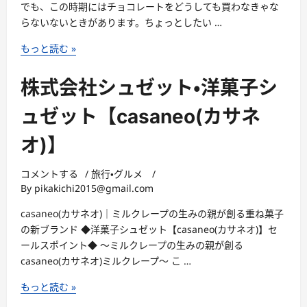
でも、この時期にはチョコレートをどうしても買わなきゃな
ー、
らないないときがあります。ちょっとしたい …
ネ
ッ
バ
もっと読む »
ト
レ
シ
ン
株式会社シュゼット・洋菓子シ
ョ
タ
ッ
イ
ュゼット【casaneo(カサネ
プ・
ン
お
オ)】
デ
ス
ー・
ス
ど
コメントする
/
旅行・グルメ
/
メ
By
pikakichi2015@gmail.com
の
激
チ
casaneo(カサネオ)｜ミルクレープの生みの親が創る重ね菓子
選
ョ
の新ブランド ◆洋菓子シュゼット【casaneo(カサネオ)】セ
ス
コ
ールスポイント◆ 〜ミルクレープの生みの親が創る
イ
レ
casaneo(カサネオ)ミルクレープ〜 こ …
ー
ー
ツ!!
ト
株
もっと読む »
が
式