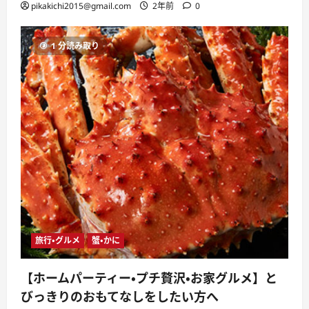
pikakichi2015@gmail.com
2年前
0
1 分読み取り
旅行・グルメ
蟹・かに
【ホームパーティー・プチ贅沢・お家グルメ】と
びっきりのおもてなしをしたい方へ