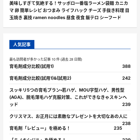
美味しすぎて気絶する！サッポロ一番塩ラーメン袋麺 カニカ
マ 卵 簡単レシピ おつまみ ライフハック チーズ 手抜き料理 目
玉焼き 裏技 ramen noodles 昼食 夜食 飯テロ シーフード
人気記事
最も訪問者が多かった記事 10 件 (過去 28 日間)
育毛剤成分比較(試用1)
388
育毛剤成分比較(試用1)&(試用2)
242
スッキリ5つの育毛プラン・若ハゲ、MOU字型ハゲ、男性型
(AGA)、脱毛薄毛ハゲ克服対策、これができなきゃスキンヘ
ッド
239
クリスマス、お正月には素敵なプレゼントを大切なあの人に
238
育毛剤「レビュー」を極める！
235
「ミノキシジル」を極める！
229