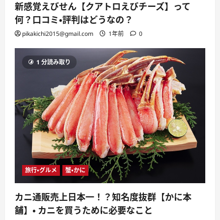
新感覚えびせん【クアトロえびチーズ】って
何？口コミ・評判はどうなの？
pikakichi2015@gmail.com
1年前
0
1 分読み取り
旅行・グルメ
蟹・かに
カニ通販売上日本一！？知名度抜群【かに本
舗】・ カニを買うために必要なこと