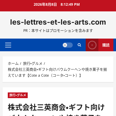
コ
2026年8月8日
8:12:50 PM
ン
テ
les-lettres-et-les-arts.com
ン
ツ
PR：本サイトはプロモーションを含みます
へ
ス
キ
購読
メ
ッ
イ
プ
ン
ホーム
旅行・グルメ
メ
株式会社三英商会・ギフト向けバウムクーヘンや焼き菓子を揃
ニ
えています【Cote a Cote（コータ・コート）】
ュ
ー
旅行・グルメ
株式会社三英商会・ギフト向け