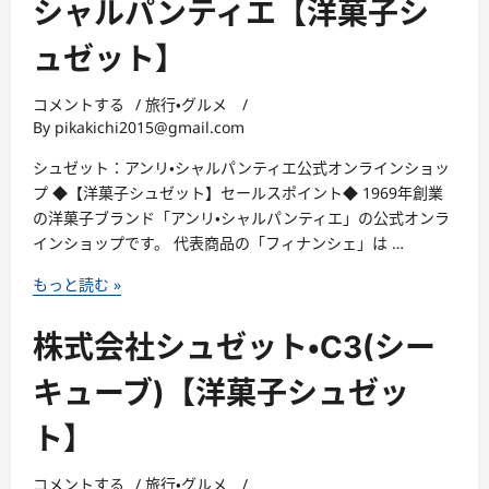
陽
シャルパンティエ【洋菓子シ
軒・
ュゼット】
栗
き
ん
コメントする
/
旅行・グルメ
/
By
pikakichi2015@gmail.com
と
ん
シュゼット：アンリ・シャルパンティエ公式オンラインショッ
の
プ ◆【洋菓子シュゼット】セールスポイント◆ 1969年創業
本
の洋菓子ブランド「アンリ・シャルパンティエ」の公式オンラ
場！
インショップです。 代表商品の「フィナンシェ」は …
岐
阜
株
もっと読む »
中
式
津
会
株式会社シュゼット・C3(シー
川
社
の
シ
キューブ)【洋菓子シュゼッ
栗
ュ
100％！
ト】
ゼ
本
ッ
物
ト：
コメントする
/
旅行・グルメ
/