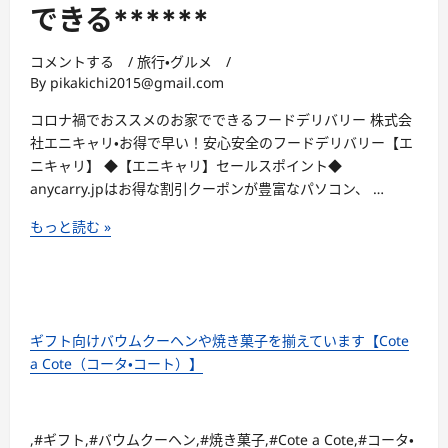
Ｃ
祖
できる******
Ｅ
く
記
ず
コメントする
/
旅行・グルメ
/
念
餅
By
pikakichi2015@gmail.com
日
船
や
コロナ禍でおススメのお家でできるフードデリバリー 株式会
橋
誕
社エニキャリ・お得で早い！安心安全のフードデリバリー【エ
屋】
生
ニキャリ】 ◆【エニキャリ】セールスポイント◆
日
anycarry.jpはお得な割引クーポンが豊富なパソコン、 …
に
コ
もっと読む »
全
ロ
国
ナ
冷
禍
凍
で
配
お
ギフト向けバウムクーヘンや焼き菓子を揃えています【Cote
送
ス
a Cote（コータ・コート）】
ギ
ス
フ
メ
ト
の
,#ギフト,#バウムクーヘン,#焼き菓子,#Cote a Cote,#コータ・
【生