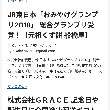
株
もっと読む »
が
式
厳
会
JR東日本「おみやげグランプ
選
社
し
志
リ2018」 総合グランプリ受
た
満
高
賞！【元祖くず餅 船橋屋】
秀・
品
新
質
感
コメントする
/
旅行・グルメ
/
な
By
pikakichi2015@gmail.com
覚
蜂
え
株式会社船橋屋・JR東日本「おみやげグランプリ2018」 総合
蜜
び
グランプリ受賞！【元祖くず餅 船橋屋】 年間販売実績100万
専
せ
箱、元祖くず餅【船橋屋】 ◆【元祖くず餅 船橋屋】セールス
門
ん
ポイント◆ 江戸は文化二年（1805年） …
店
【ク
【神
ア
JR
もっと読む »
戸
ト
東
養
ロ
日
株式会社ＧＲＡＣＥ 記念日や
蜂
え
本
場
び
「お