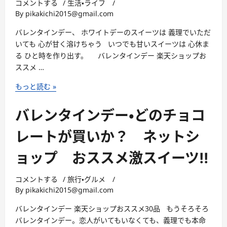
コメントする
/
生活・ライフ
/
By
pikakichi2015@gmail.com
バレンタインデー、 ホワイトデーのスイーツは 義理でいただ
いても 心が甘く溶けちゃう いつでも甘いスイーツは 心休ま
る ひと時を作り出す。 バレンタインデー 楽天ショップお
ススメ …
バ
もっと読む »
レ
ン
バレンタインデー・どのチョコ
タ
イ
レートが買いか？ ネットシ
ン
ョップ おススメ激スイーツ!!
デ
ー、
ホ
コメントする
/
旅行・グルメ
/
By
pikakichi2015@gmail.com
ワ
イ
バレンタインデー 楽天ショップおススメ30品 もうそろそろ
ト
バレンタインデー。恋人がいてもいなくても、義理でも本命
デ