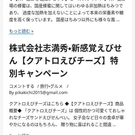
ー
場の蜂蜜は、国産蜂蜜に関してはいわゆる非加熱はちみつで
ブ)
あり、 過度な加熱を加えないことによって本来の栄養素や糖
【洋
度を高く保っています。 国産はちみつ以外にも様々な風 …
菓
神
子
もっと読む »
戸
シ
養
ュ
株式会社志満秀・新感覚えびせ
蜂
ゼ
場・
ッ
ん【クアトロえびチーズ】特
養
ト】
別キャンペーン
蜂
場
を
コメントする
/
旅行・グルメ
/
By
pikakichi2015@gmail.com
営
む
クアトロえびチーズはこちら ◆【クアトロえびチーズ】商品
神
概要◆ 「クアトロえびチーズ」は 個性的かつ可愛くておしゃ
戸
れなチーズサンドえびせんべい。 女子会など日々の食卓が華
養
やかになるのはもちろん、 贈り物に喜ばれること間違 …
蜂
場