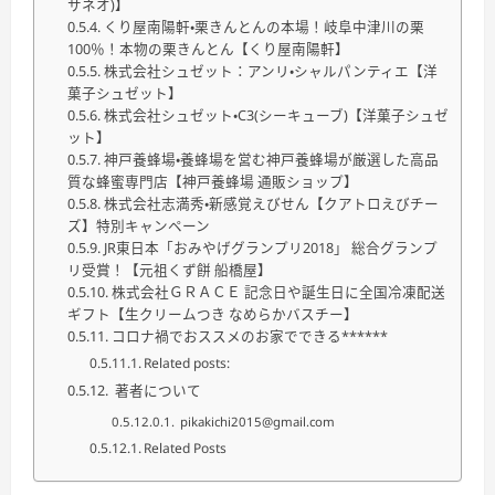
サネオ)】
くり屋南陽軒・栗きんとんの本場！岐阜中津川の栗
100％！本物の栗きんとん【くり屋南陽軒】
株式会社シュゼット：アンリ・シャルパンティエ【洋
菓子シュゼット】
株式会社シュゼット・C3(シーキューブ)【洋菓子シュゼ
ット】
神戸養蜂場・養蜂場を営む神戸養蜂場が厳選した高品
質な蜂蜜専門店【神戸養蜂場 通販ショップ】
株式会社志満秀・新感覚えびせん【クアトロえびチー
ズ】特別キャンペーン
JR東日本「おみやげグランプリ2018」 総合グランプ
リ受賞！【元祖くず餅 船橋屋】
株式会社ＧＲＡＣＥ 記念日や誕生日に全国冷凍配送
ギフト【生クリームつき なめらかバスチー】
コロナ禍でおススメのお家でできる******
Related posts:
著者について
pikakichi2015@gmail.com
Related Posts