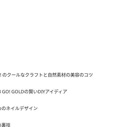
O! のクールなクラフトと自然素材の美容のコツ
O! GOLDの賢いDIYアイディア
ためのネイルデザイン
の裏技