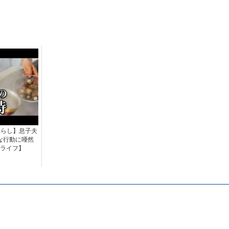
暮らし】息子夫
な行動に唖然
ライフ】