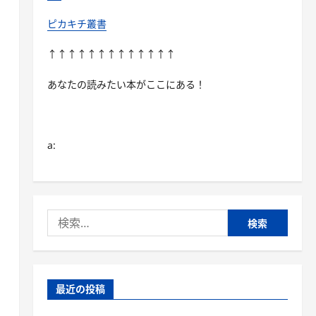
ピカキチ叢書
↑↑↑↑↑↑↑↑↑↑↑↑↑
あなたの読みたい本がここにある！
a:
検
索:
最近の投稿