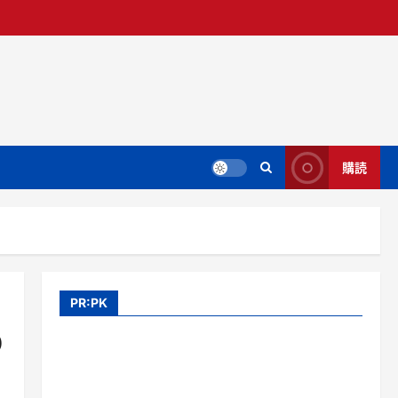
購読
PR:PK
D