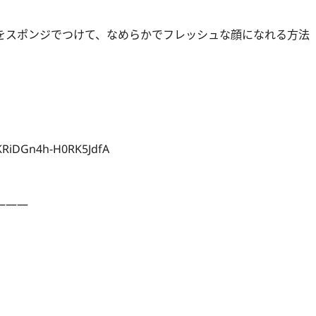
をスポンジでつけて、なめらかでフレッシュな顔になれる方法
KRiDGn4h-H0RK5JdfA
———