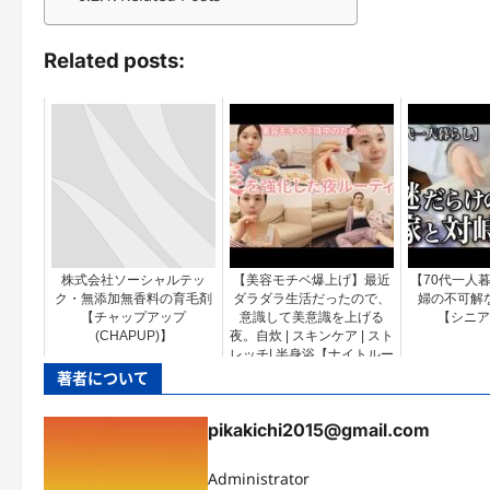
Related posts:
株式会社ソーシャルテッ
【美容モチベ爆上げ】最近
【70代一人
ク・無添加無香料の育毛剤
ダラダラ生活だったので、
婦の不可解
【チャップアップ
意識して美意識を上げる
【シニア
(CHAPUP)】
夜。自炊 | スキンケア | スト
レッチ| 半身浴【ナイトルー
ティン】
著者について
pikakichi2015@gmail.com
Administrator