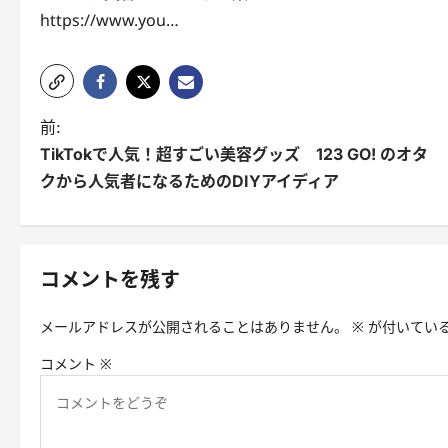
https://www.you…
投
前:
TikTokで人気！超すごい美容グッズ 123 GO! のオタ
稿
クから人気者になるためのDIYアイディア
ナ
ビ
ゲ
コメントを残す
ー
メールアドレスが公開されることはありません。
※
が付いてい
シ
コメント
※
ョ
ン