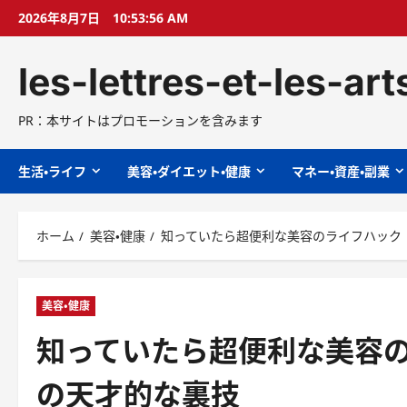
コ
2026年8月7日
10:53:57 AM
ン
テ
les-lettres-et-les-ar
ン
ツ
へ
PR：本サイトはプロモーションを含みます
ス
キ
生活・ライフ
美容・ダイエット・健康
マネー・資産・副業
ッ
プ
ホーム
美容・健康
知っていたら超便利な美容のライフハック 12
美容・健康
知っていたら超便利な美容のライ
の天才的な裏技