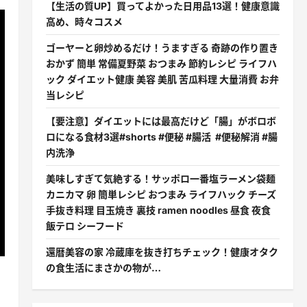
【生活の質UP】買ってよかった日用品13選！健康意識
高め、時々コスメ
ゴーヤーと卵炒めるだけ！うますぎる 奇跡の作り置き
おかず 簡単 常備夏野菜 おつまみ 節約レシピ ライフハ
ック ダイエット健康 美容 美肌 苦瓜料理 大量消費 お弁
当レシピ
【要注意】ダイエットには最高だけど「腸」がボロボ
ロになる食材3選#shorts #便秘 #腸活 #便秘解消 #腸
内洗浄
美味しすぎて気絶する！サッポロ一番塩ラーメン袋麺
カニカマ 卵 簡単レシピ おつまみ ライフハック チーズ
手抜き料理 目玉焼き 裏技 ramen noodles 昼食 夜食
飯テロ シーフード
還暦美容の家 冷蔵庫を抜き打ちチェック！健康オタク
の食生活にまさかの物が…