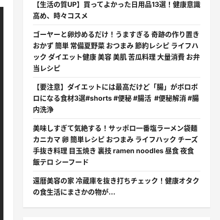
【生活の質UP】買ってよかった日用品13選！健康意識
高め、時々コスメ
ゴーヤーと卵炒めるだけ！うますぎる 奇跡の作り置き
おかず 簡単 常備夏野菜 おつまみ 節約レシピ ライフハ
ック ダイエット健康 美容 美肌 苦瓜料理 大量消費 お弁
当レシピ
【要注意】ダイエットには最高だけど「腸」がボロボ
ロになる食材3選#shorts #便秘 #腸活 #便秘解消 #腸
内洗浄
美味しすぎて気絶する！サッポロ一番塩ラーメン袋麺
カニカマ 卵 簡単レシピ おつまみ ライフハック チーズ
手抜き料理 目玉焼き 裏技 ramen noodles 昼食 夜食
飯テロ シーフード
還暦美容の家 冷蔵庫を抜き打ちチェック！健康オタク
の食生活にまさかの物が…