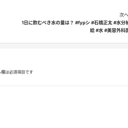
次へ
1日に飲むべき水の量は？ #fypシ #石橋正太 #水分
給 #水 #美容外科
る欄は必須項目です