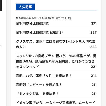
人気記事
最も訪問者が多かった記事 10 件 (過去 28 日間)
育毛剤成分比較(試用1)
371
育毛剤成分比較(試用1)&(試用2)
227
クリスマス、お正月には素敵なプレゼントを大切なあ
さ
の人に
223
スッキリ5つの育毛プラン・若ハゲ、MOU字型ハゲ、男
性型(AGA)、脱毛薄毛ハゲ克服対策、これができなき
ゃスキンヘッド
221
育毛、ハゲ、薄毛「女性」を極める！
214
育毛剤「レビュー」を極める！
211
「ミノキシジル」を極める！
211
ドメイン取得からホームページ完成まで。ムームード