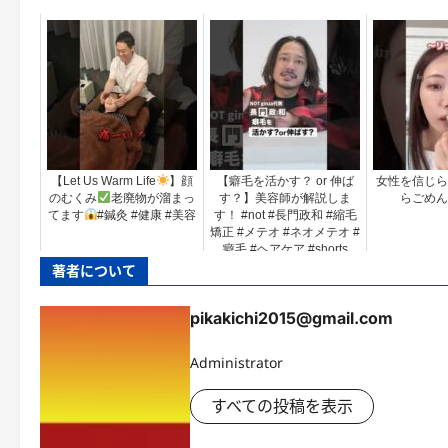
【Let Us Warm Life
】顔
【癖毛を活かす？ or 伸ば
女性を信じら
のむくみ
老廃物が溜まっ
す？】美容師が解説しま
らごめん
てます
#鍼灸 #健康 #美容
す！ #not #長門政和 #縮毛
矯正 #メテオ #ネオメテオ #
癖毛 #ヘアケア #shorts
著者について
pikakichi2015@gmail.com
Administrator
すべての投稿を表示