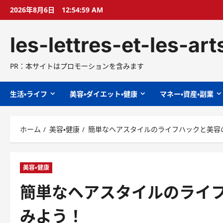
コ
2026年8月6日
12:55:00 AM
ン
テ
les-lettres-et-les-ar
ン
ツ
へ
PR：本サイトはプロモーションを含みます
ス
キ
生活・ライフ
美容・ダイエット・健康
マネー・資産・副業
ッ
プ
ホーム
美容・健康
簡単なヘアスタイルのライフハックと美容
美容・健康
簡単なヘアスタイルのライ
みよう！