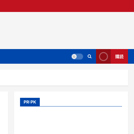
購読
PR:PK