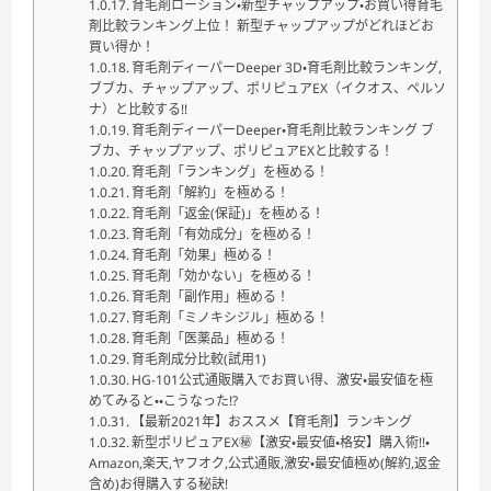
育毛剤ローション・新型チャップアップ・お買い得育毛
剤比較ランキング上位！ 新型チャップアップがどれほどお
買い得か！
育毛剤ディーパーDeeper 3D・育毛剤比較ランキング,
ブブカ、チャップアップ、ポリピュアEX（イクオス、ペルソ
ナ）と比較する!!
育毛剤ディーパーDeeper・育毛剤比較ランキング ブ
ブカ、チャップアップ、ポリピュアEXと比較する！
育毛剤「ランキング」を極める！
育毛剤「解約」を極める！
育毛剤「返金(保証)」を極める！
育毛剤「有効成分」を極める！
育毛剤「効果」極める！
育毛剤「効かない」を極める！
育毛剤「副作用」極める！
育毛剤「ミノキシジル」極める！
育毛剤「医薬品」極める！
育毛剤成分比較(試用1)
HG-101公式通販購入でお買い得、激安・最安値を極
めてみると・・こうなった!?
【最新2021年】おススメ【育毛剤】ランキング
新型ポリピュアEX㊙【激安・最安値・格安】購入術!!・
Amazon,楽天,ヤフオク,公式通販,激安・最安値極め(解約,返金
含め)お得購入する秘訣!