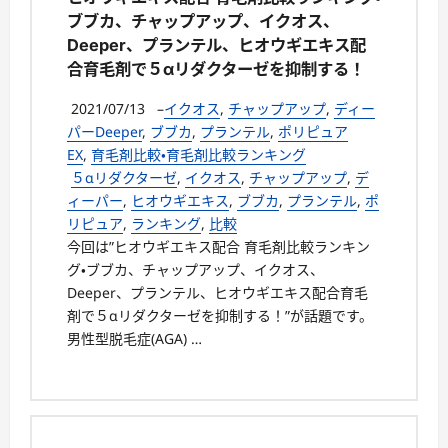
ブブカ、チャップアップ、イクオス、
Deeper、プランテル、ヒオウギエキス配
合育毛剤で５αリダクターゼを抑制する！
2021/07/13
–
イクオス
,
チャップアップ
,
ディー
パーDeeper
,
ブブカ
,
プランテル
,
ポリピュア
EX
,
育毛剤比較・育毛剤比較ランキング
５αリダクターゼ
,
イクオス
,
チャップアップ
,
デ
ィーパー
,
ヒオウギエキス
,
ブブカ
,
プランテル
,
ポ
リピュア
,
ランキング
,
比較
今回は”ヒオウギエキス配合 育毛剤比較ランキン
グ・ブブカ、チャップアップ、イクオス、
Deeper、プランテル、ヒオウギエキス配合育毛
剤で５αリダクターゼを抑制する！”が話題です。
男性型脱毛症(AGA) …