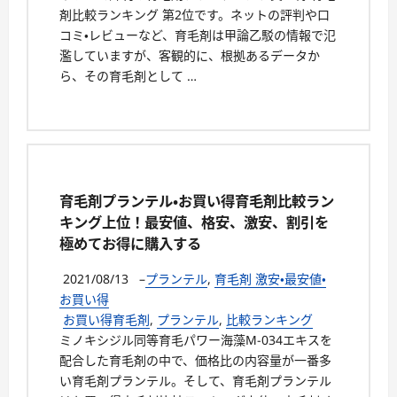
剤比較ランキング 第2位です。ネットの評判や口
コミ・レビューなど、育毛剤は甲論乙駁の情報で氾
濫していますが、客観的に、根拠あるデータか
ら、その育毛剤として …
育毛剤プランテル・お買い得育毛剤比較ラン
キング上位！最安値、格安、激安、割引を
極めてお得に購入する
2021/08/13
–
プランテル
,
育毛剤 激安・最安値・
お買い得
お買い得育毛剤
,
プランテル
,
比較ランキング
ミノキシジル同等育毛パワー海藻M-034エキスを
配合した育毛剤の中で、価格比の内容量が一番多
い育毛剤プランテル。そして、育毛剤プランテル