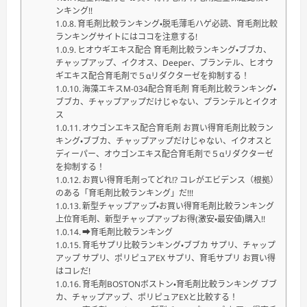
ンキング!!
育毛剤比較ランキング・脱毛薄毛ハゲ必読、育毛剤比較
ランキングサイトにはココを注意する!
ヒオウギエキス配合 育毛剤比較ランキング・ブブカ、
チャップアップ、イクオス、Deeper、プランテル、ヒオウ
ギエキス配合育毛剤で５αリダクターゼを抑制する！
海藻エキスM-034配合育毛剤 育毛剤比較ランキング・
ブブカ、チャップアップだけじゃない、プランテルとイクオ
ス
オウゴンエキス配合育毛剤 お買い得育毛剤比較ラン
キング・ブブカ、チャップアップだけじゃない、イクオスと
ディーパー、オウゴンエキス配合育毛剤で５αリダクターゼ
を抑制する！
お買い得育毛剤ってどれ!? コレがエビデンス（根拠）
のある「育毛剤比較ランキング」だ!!!
新型チャップアップ・お買い得育毛剤比較ランキング
上位育毛剤、新型チャップアップお得(激安・最安値)購入!!
➡育毛剤比較ランキング
育毛サプリ比較ランキング・ブブカ サプリ、チャップ
アップ サプリ、ポリピュアEX サプリ、育毛サプリ お買い得
はコレだ!
育毛剤BOSTONボストン・育毛剤比較ランキング ブブ
カ、チャップアップ、ポリピュアEXと比較する！