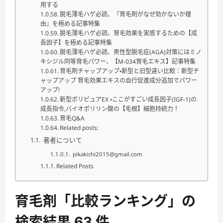
用する
脱毛薄毛ハゲ必読、『育毛剤がなぜ効かないか理
由』を極める記事特集
脱毛薄毛ハゲ必読、育毛効果を実感するための【成
長因子】を極める記事特集
脱毛薄毛ハゲ必読、男性型脱毛症(AGA)対策にはミノ
キシジル同等育毛パワー、【M-034育毛エキス】記事特集
育毛剤チャップアップ・新型と旧型違い比較：新型チ
ャップアップ 育毛効果エキスの血行促進成分追加でパワー
アップ!
新型ポリピュアEX ・ここがすごい成長因子(IGF-1)の
成長指令,バイオポリリン酸の【毛根】細胞持続力！
育毛Q&A
Related posts:
著者について
pikakichi2015@gmail.com
Related Posts
育毛剤「比較ランキング」の
検索結果 63 件