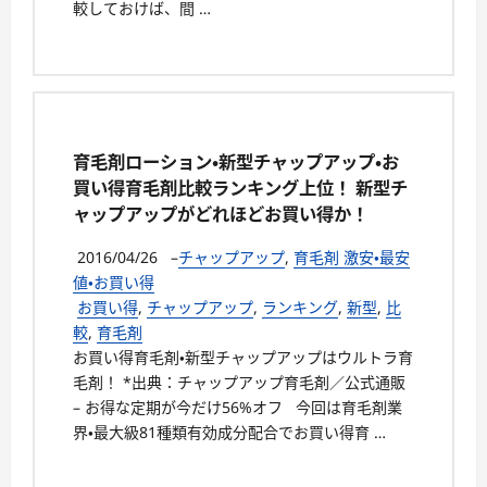
較しておけば、間 …
育毛剤ローション・新型チャップアップ・お
買い得育毛剤比較ランキング上位！ 新型チ
ャップアップがどれほどお買い得か！
2016/04/26
–
チャップアップ
,
育毛剤 激安・最安
値・お買い得
お買い得
,
チャップアップ
,
ランキング
,
新型
,
比
較
,
育毛剤
お買い得育毛剤・新型チャップアップはウルトラ育
毛剤！ *出典：チャップアップ育毛剤／公式通販
– お得な定期が今だけ56%オフ‎ 今回は育毛剤業
界・最大級81種類有効成分配合でお買い得育 …