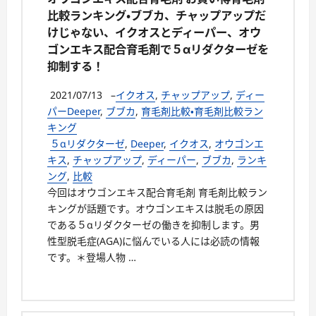
比較ランキング・ブブカ、チャップアップだ
けじゃない、イクオスとディーパー、オウ
ゴンエキス配合育毛剤で５αリダクターゼを
抑制する！
2021/07/13
–
イクオス
,
チャップアップ
,
ディー
パーDeeper
,
ブブカ
,
育毛剤比較・育毛剤比較ラン
キング
５αリダクターゼ
,
Deeper
,
イクオス
,
オウゴンエ
キス
,
チャップアップ
,
ディーパー
,
ブブカ
,
ランキ
ング
,
比較
今回はオウゴンエキス配合育毛剤 育毛剤比較ラン
キングが話題です。オウゴンエキスは脱毛の原因
である５αリダクターゼの働きを抑制します。男
性型脱毛症(AGA)に悩んでいる人には必読の情報
です。＊登場人物 …