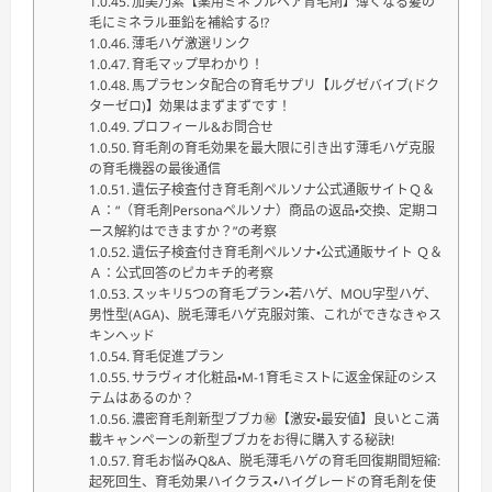
加美乃素【薬用ミネラルヘア育毛剤】薄くなる髪の
毛にミネラル亜鉛を補給する!?
薄毛ハゲ激選リンク
育毛マップ早わかり！
馬プラセンタ配合の育毛サプリ【ルグゼバイブ(ドク
ターゼロ)】効果はまずまずです！
プロフィール&お問合せ
育毛剤の育毛効果を最大限に引き出す薄毛ハゲ克服
の育毛機器の最後通信
遺伝子検査付き育毛剤ペルソナ公式通販サイトＱ＆
Ａ：“（育毛剤Personaペルソナ）商品の返品・交換、定期コ
ース解約はできますか？”の考察
遺伝子検査付き育毛剤ペルソナ・公式通販サイト Ｑ＆
Ａ：公式回答のピカキチ的考察
スッキリ5つの育毛プラン・若ハゲ、MOU字型ハゲ、
男性型(AGA)、脱毛薄毛ハゲ克服対策、これができなきゃス
キンヘッド
育毛促進プラン
サラヴィオ化粧品・M-1育毛ミストに返金保証のシス
テムはあるのか？
濃密育毛剤新型ブブカ㊙【激安・最安値】良いとこ満
載キャンペーンの新型ブブカをお得に購入する秘訣!
育毛お悩みQ&A、脱毛薄毛ハゲの育毛回復期間短縮:
起死回生、育毛効果ハイクラス・ハイグレードの育毛剤を使