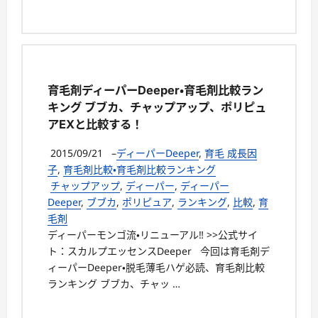
育毛剤ディーパーDeeper・育毛剤比較ラン
キング ブブカ、チャップアップ、ポリピュ
アEXと比較する！
2015/09/21
–
ディーパーDeeper
,
育毛 成長因
子
,
育毛剤比較・育毛剤比較ランキング
チャップアップ
,
ディーパー
,
ディーパー
Deeper
,
ブブカ
,
ポリピュア
,
ランキング
,
比較
,
育
毛剤
ディーパーモンゴ流・リニューアル‼ >>公式サイ
ト：スカルプエッセンスDeeper 今回は育毛剤デ
ィーパーDeeper・脱毛薄毛ハゲ必読、育毛剤比較
ランキング ブブカ、チャッ …