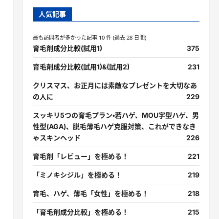
人気記事
最も訪問者が多かった記事 10 件 (過去 28 日間)
育毛剤成分比較(試用1)
375
育毛剤成分比較(試用1)&(試用2)
231
クリスマス、お正月には素敵なプレゼントを大切なあ
の人に
229
スッキリ5つの育毛プラン・若ハゲ、MOU字型ハゲ、男
性型(AGA)、脱毛薄毛ハゲ克服対策、これができなき
ゃスキンヘッド
226
育毛剤「レビュー」を極める！
221
「ミノキシジル」を極める！
219
育毛、ハゲ、薄毛「女性」を極める！
218
「育毛剤成分比較」を極める！
215