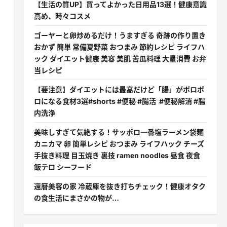
【生活の質UP】買ってよかった日用品13選！健康意識
高め、時々コスメ
ゴーヤーと卵炒めるだけ！うますぎる 奇跡の作り置き
おかず 簡単 常備夏野菜 おつまみ 節約レシピ ライフハ
ック ダイエット健康 美容 美肌 苦瓜料理 大量消費 お弁
当レシピ
【要注意】ダイエットには最高だけど「腸」がボロボ
ロになる食材3選#shorts #便秘 #腸活 #便秘解消 #腸
内洗浄
美味しすぎて気絶する！サッポロ一番塩ラーメン袋麺
カニカマ 卵 簡単レシピ おつまみ ライフハック チーズ
手抜き料理 目玉焼き 裏技 ramen noodles 昼食 夜食
飯テロ シーフード
還暦美容の家 冷蔵庫を抜き打ちチェック！健康オタク
の食生活にまさかの物が…