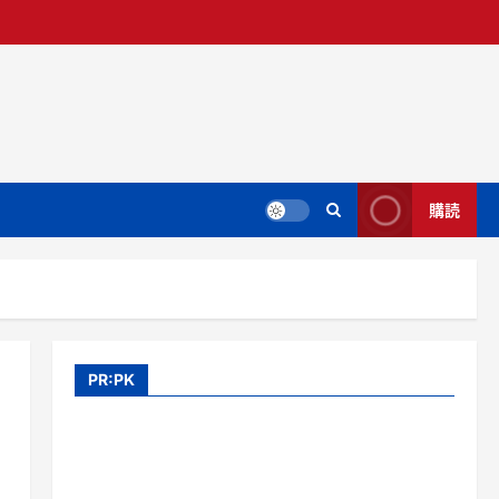
購読
PR:PK