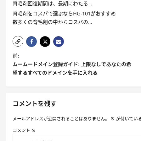
育毛剤回復期間は、長期にわたる…
育毛剤をコスパで選ぶならHG-101がおすすめ
数多くの育毛剤の中からコスパの…
投
前:
ムームードメイン登録ガイド: 上限なしであなたの希
稿
望するすべてのドメインを手に入れる
ナ
ビ
ゲ
コメントを残す
ー
メールアドレスが公開されることはありません。
※
が付いてい
シ
コメント
※
ョ