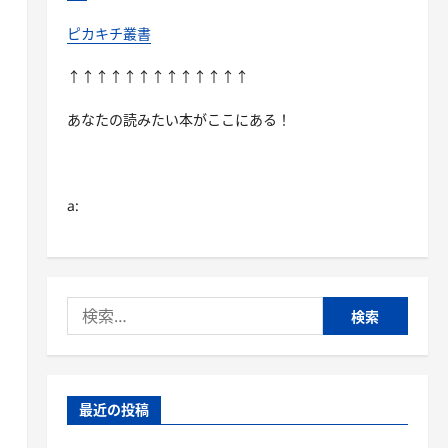
ピカキチ叢書
↑↑↑↑↑↑↑↑↑↑↑↑↑
あなたの読みたい本がここにある！
a:
検
索:
最近の投稿