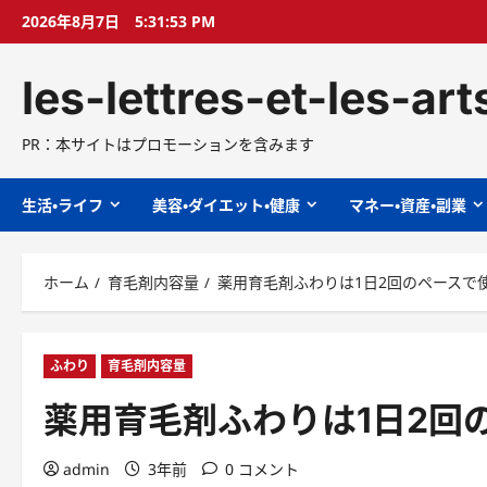
コ
2026年8月7日
5:31:54 PM
ン
テ
les-lettres-et-les-ar
ン
ツ
へ
PR：本サイトはプロモーションを含みます
ス
キ
生活・ライフ
美容・ダイエット・健康
マネー・資産・副業
ッ
プ
ホーム
育毛剤内容量
薬用育毛剤ふわりは1日2回のペースで
ふわり
育毛剤内容量
薬用育毛剤ふわりは1日2回
admin
3年前
0 コメント