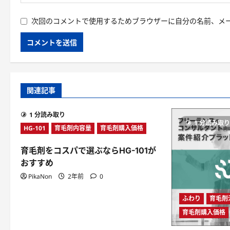
次回のコメントで使用するためブラウザーに自分の名前、メ
関連記事
1 分読み取り
1 分読み取
HG-101
育毛剤内容量
育毛剤購入価格
育毛剤をコスパで選ぶならHG-101が
おすすめ
PikaNon
2年前
0
ふわり
育毛剤
育毛剤購入価格