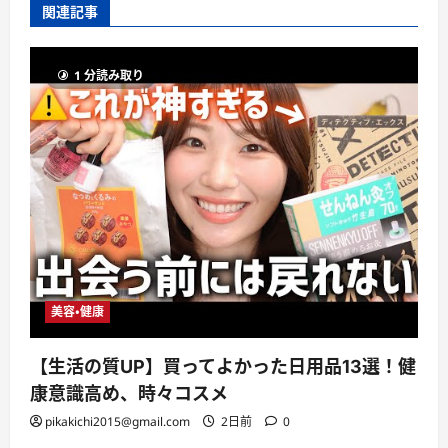
関連記事
1 分読み取り
美容・健康
【生活の質UP】買ってよかった日用品13選！健
康意識高め、時々コスメ
pikakichi2015@gmail.com
2日前
0