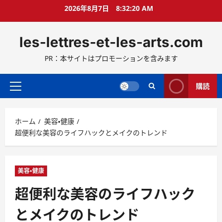
コ
2026年8月7日
8:32:21 AM
ン
テ
les-lettres-et-les-arts.com
ン
ツ
PR：本サイトはプロモーションを含みます
へ
ス
キ
購読
メ
ッ
イ
プ
ン
ホーム
美容・健康
メ
超便利な美容のライフハックとメイクのトレンド
ニ
ュ
ー
美容・健康
超便利な美容のライフハック
とメイクのトレンド