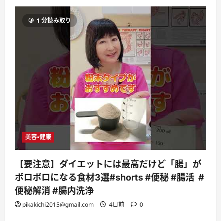
1 分読み取り
美容・健康
【要注意】ダイエットには最高だけど「腸」が
ボロボロになる食材3選#shorts #便秘 #腸活 #
便秘解消 #腸内洗浄
pikakichi2015@gmail.com
4日前
0