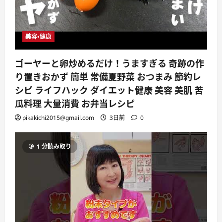
美容・健康
ゴーヤーと卵炒めるだけ！うますぎる 奇跡の作
り置きおかず 簡単 常備夏野菜 おつまみ 節約レ
シピ ライフハック ダイエット健康 美容 美肌 苦
瓜料理 大量消費 お弁当レシピ
pikakichi2015@gmail.com
3日前
0
1 分読み取り