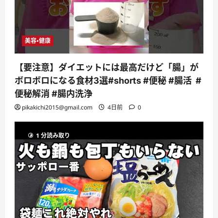
美容・健康
【要注意】ダイエットには最高だけど「腸」が
ボロボロになる食材3選#shorts #便秘 #腸活 #
便秘解消 #腸内洗浄
pikakichi2015@gmail.com
4日前
0
1 分読み取り