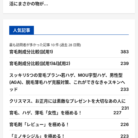
活にまさかの物が…
人気記事
最も訪問者が多かった記事 10 件 (過去 28 日間)
育毛剤成分比較(試用1)
383
育毛剤成分比較(試用1)&(試用2)
239
スッキリ5つの育毛プラン・若ハゲ、MOU字型ハゲ、男性型
(AGA)、脱毛薄毛ハゲ克服対策、これができなきゃスキンヘ
ッド
233
クリスマス、お正月には素敵なプレゼントを大切なあの人に
231
育毛、ハゲ、薄毛「女性」を極める！
227
育毛剤「レビュー」を極める！
226
「ミノキシジル」を極める！
223