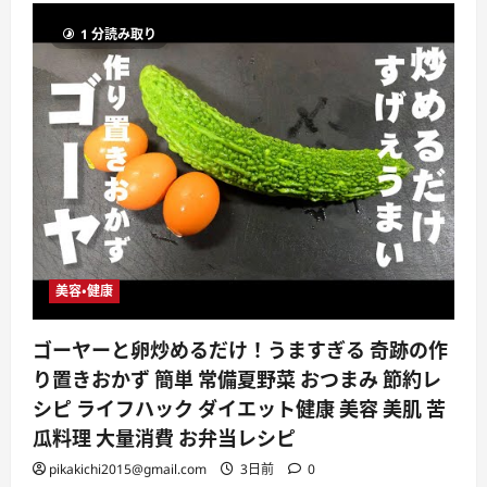
1 分読み取り
美容・健康
ゴーヤーと卵炒めるだけ！うますぎる 奇跡の作
り置きおかず 簡単 常備夏野菜 おつまみ 節約レ
シピ ライフハック ダイエット健康 美容 美肌 苦
瓜料理 大量消費 お弁当レシピ
pikakichi2015@gmail.com
3日前
0