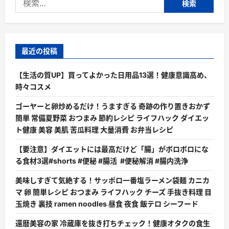
索:
最近の投稿
【生活の質UP】買ってよかった日用品13選！健康意識高め、
時々コスメ
ゴーヤーと卵炒めるだけ！うますぎる 奇跡の作り置きおかず
簡単 常備夏野菜 おつまみ 節約レシピ ライフハック ダイエッ
ト健康 美容 美肌 苦瓜料理 大量消費 お弁当レシピ
【要注意】ダイエットには最高だけど「腸」がボロボロにな
る食材3選#shorts #便秘 #腸活 #便秘解消 #腸内洗浄
美味しすぎて気絶する！サッポロ一番塩ラーメン袋麺 カニカ
マ 卵 簡単レシピ おつまみ ライフハック チーズ 手抜き料理 目
玉焼き 裏技 ramen noodles 昼食 夜食 飯テロ シーフード
還暦美容の家 冷蔵庫を抜き打ちチェック！健康オタクの食生