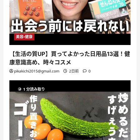
美容・健康
【生活の質UP】買ってよかった日用品13選！健
康意識高め、時々コスメ
pikakichi2015@gmail.com
2日前
0
1 分読み取り