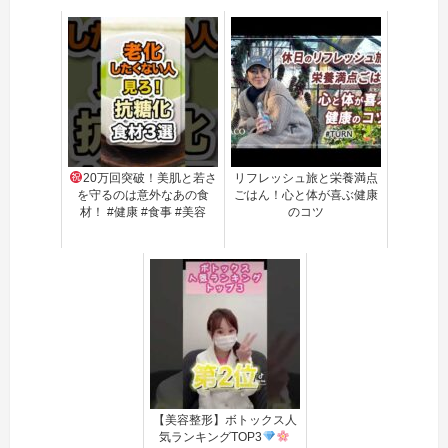
20万回突破！美肌と若さ
リフレッシュ旅と栄養満点
を守るのは意外なあの食
ごはん！心と体が喜ぶ健康
材！ #健康 #食事 #美容
のコツ
【美容整形】ボトックス人
気ランキングTOP3