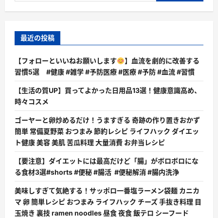
最近の投稿
【フォローといいねお願いします
】血流を劇的に改善する
習慣5選 #健康 #雑学 #予防医療 #医療 #予防 #血流 #習慣
【生活の質UP】買ってよかった日用品13選！健康意識高め、
時々コスメ
ゴーヤーと卵炒めるだけ！うますぎる 奇跡の作り置きおかず
簡単 常備夏野菜 おつまみ 節約レシピ ライフハック ダイエッ
ト健康 美容 美肌 苦瓜料理 大量消費 お弁当レシピ
【要注意】ダイエットには最高だけど「腸」がボロボロにな
る食材3選#shorts #便秘 #腸活 #便秘解消 #腸内洗浄
美味しすぎて気絶する！サッポロ一番塩ラーメン袋麺 カニカ
マ 卵 簡単レシピ おつまみ ライフハック チーズ 手抜き料理 目
玉焼き 裏技 ramen noodles 昼食 夜食 飯テロ シーフード