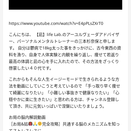
https://www.youtube.com/watch?v=E4pPLsZXrT0
こんにちは、 【凪】life Lab.のアーユルヴェーダアドバイザ
ー、パーソナルメンタルトレーナーの三本杉奈保と申しま
す。 自分は鬱病で18kg太った事をきっかけに、古今東西の資
料を漁り、自身で人体実験と内観を繰り返し、痩せて若返り
最高の体調と凪の心を手に入れたので、その方法をざっくり
啓蒙したい４０代です。
これからもそんな人生イージーモードで生きられるような方
法を動画にしていこうと考えているので 「手っ取り早く痩せ
て綺麗になりたい」「小難しい事抜きで健康なりたい」「心
穏やかに楽に生きたい」と思われる方は、チャンネル登録し
て頂き、共に元気いっぱいで涅槃にいたりましょう。
お局の脳内解説動画
［お局&姑
完全攻略］共通する脳のメカニズムを知っ
てストレスレスに。