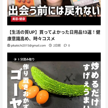
美容・健康
【生活の質UP】買ってよかった日用品13選！健
康意識高め、時々コスメ
pikakichi2015@gmail.com
2日前
0
1 分読み取り