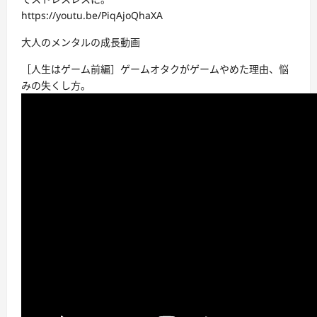
https://youtu.be/PiqAjoQhaXA
大人のメンタルの成長動画
［人生はゲーム前編］ゲームオタクがゲームやめた理由、悩
みの失くし方。