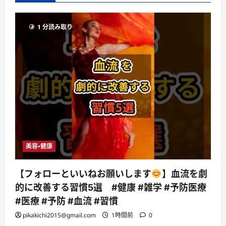
1 分読み取り
美容・健康
【フォローといいねお願いします
】血流を劇
的に改善する習慣5選 #健康 #雑学 #予防医療
#医療 #予防 #血流 #習慣
pikakichi2015@gmail.com
1時間前
0