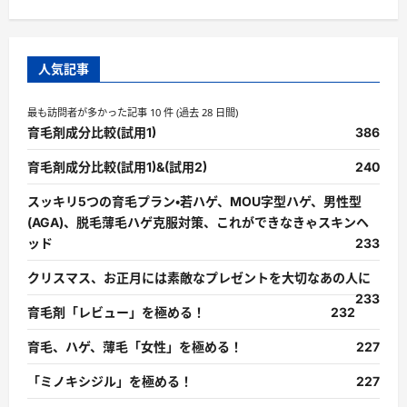
人気記事
最も訪問者が多かった記事 10 件 (過去 28 日間)
育毛剤成分比較(試用1)
386
育毛剤成分比較(試用1)&(試用2)
240
スッキリ5つの育毛プラン・若ハゲ、MOU字型ハゲ、男性型
(AGA)、脱毛薄毛ハゲ克服対策、これができなきゃスキンヘ
ッド
233
クリスマス、お正月には素敵なプレゼントを大切なあの人に
233
育毛剤「レビュー」を極める！
232
育毛、ハゲ、薄毛「女性」を極める！
227
「ミノキシジル」を極める！
227