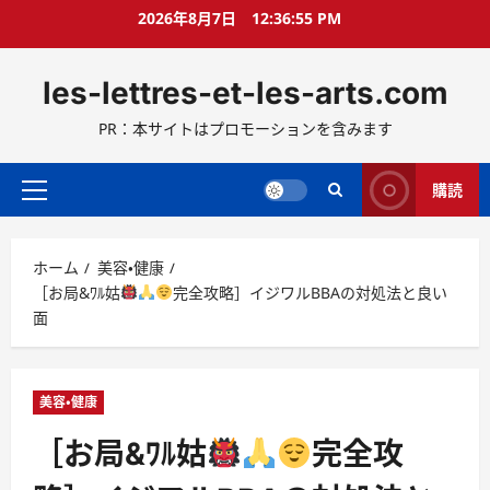
コ
2026年8月7日
12:36:57 PM
ン
テ
les-lettres-et-les-arts.com
ン
ツ
PR：本サイトはプロモーションを含みます
へ
ス
キ
購読
メ
ッ
イ
プ
ン
ホーム
美容・健康
メ
［お局&ﾜﾙ姑
完全攻略］イジワルBBAの対処法と良い
ニ
面
ュ
ー
美容・健康
［お局&ﾜﾙ姑
完全攻