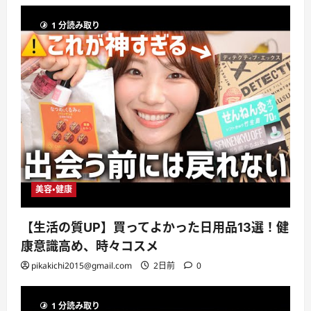
1 分読み取り
美容・健康
【生活の質UP】買ってよかった日用品13選！健
康意識高め、時々コスメ
pikakichi2015@gmail.com
2日前
0
1 分読み取り