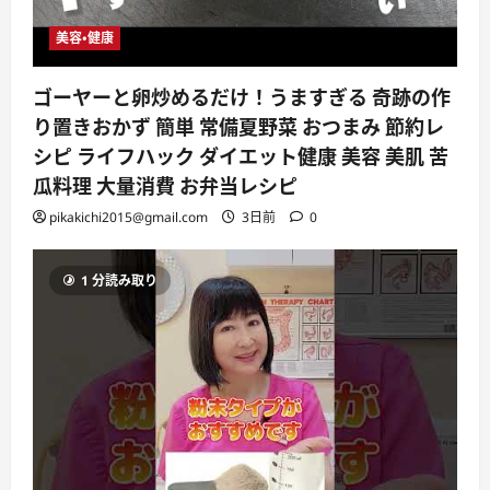
美容・健康
ゴーヤーと卵炒めるだけ！うますぎる 奇跡の作
り置きおかず 簡単 常備夏野菜 おつまみ 節約レ
シピ ライフハック ダイエット健康 美容 美肌 苦
瓜料理 大量消費 お弁当レシピ
pikakichi2015@gmail.com
3日前
0
1 分読み取り