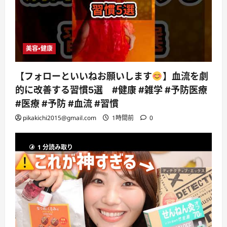
美容・健康
【フォローといいねお願いします
】血流を劇
的に改善する習慣5選 #健康 #雑学 #予防医療
#医療 #予防 #血流 #習慣
pikakichi2015@gmail.com
1時間前
0
1 分読み取り