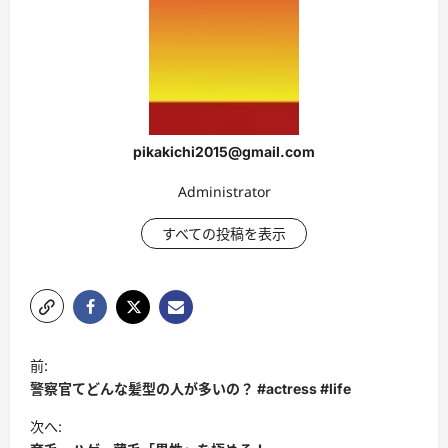
pikakichi2015@gmail.com
Administrator
すべての投稿を表示
投
前:
稿
警察官てどんな髪型の人が多いの？ #actress #life
ナ
次へ:
ビ