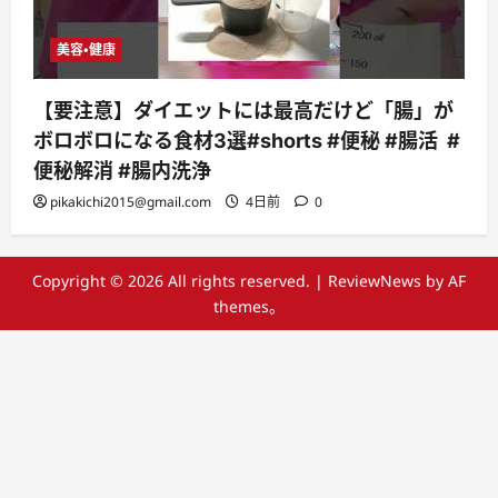
美容・健康
【要注意】ダイエットには最高だけど「腸」が
ボロボロになる食材3選#shorts #便秘 #腸活 #
便秘解消 #腸内洗浄
pikakichi2015@gmail.com
4日前
0
Copyright © 2026 All rights reserved.
|
ReviewNews
by AF
themes。