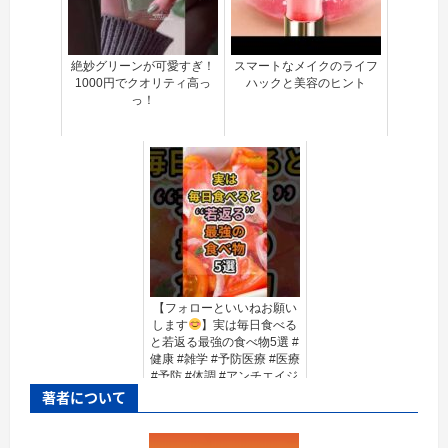
絶妙グリーンが可愛すぎ！
スマートなメイクのライフ
1000円でクオリティ高っ
ハックと美容のヒント
っ！
【フォローといいねお願い
します
】実は毎日食べる
と若返る最強の食べ物5選 #
健康 #雑学 #予防医療 #医療
#予防 #体調 #アンチエイジ
ング #若返り #美容 #老化
著者について