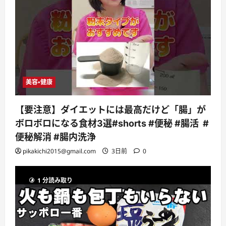
美容・健康
【要注意】ダイエットには最高だけど「腸」が
ボロボロになる食材3選#shorts #便秘 #腸活 #
便秘解消 #腸内洗浄
pikakichi2015@gmail.com
3日前
0
1 分読み取り