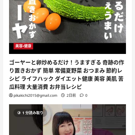
美容・健康
ゴーヤーと卵炒めるだけ！うますぎる 奇跡の作
り置きおかず 簡単 常備夏野菜 おつまみ 節約レ
シピ ライフハック ダイエット健康 美容 美肌 苦
瓜料理 大量消費 お弁当レシピ
pikakichi2015@gmail.com
2日前
0
1 分読み取り