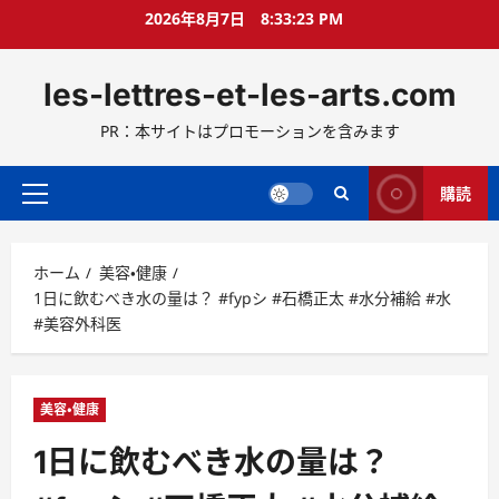
コ
2026年8月7日
8:33:24 PM
ン
テ
les-lettres-et-les-arts.com
ン
ツ
PR：本サイトはプロモーションを含みます
へ
ス
キ
購読
メ
ッ
イ
プ
ン
ホーム
美容・健康
メ
1日に飲むべき水の量は？ #fypシ #石橋正太 #水分補給 #水
ニ
#美容外科医
ュ
ー
美容・健康
1日に飲むべき水の量は？