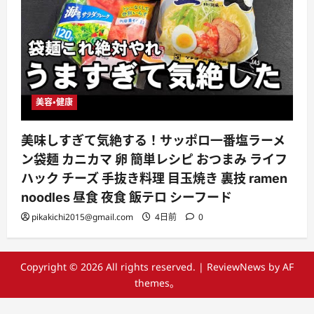
美容・健康
美味しすぎて気絶する！サッポロ一番塩ラーメ
ン袋麺 カニカマ 卵 簡単レシピ おつまみ ライフ
ハック チーズ 手抜き料理 目玉焼き 裏技 ramen
noodles 昼食 夜食 飯テロ シーフード
pikakichi2015@gmail.com
4日前
0
Copyright © 2026 All rights reserved.
|
ReviewNews
by AF
themes。