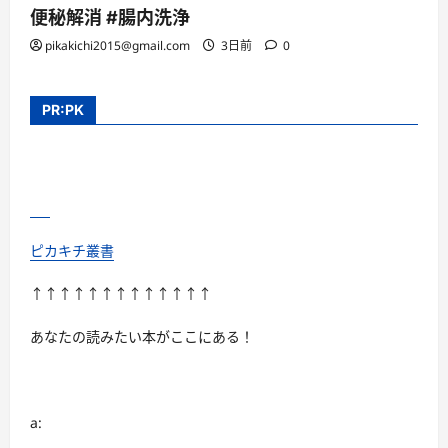
便秘解消 #腸内洗浄
pikakichi2015@gmail.com
3日前
0
PR:PK
ピカキチ叢書
↑↑↑↑↑↑↑↑↑↑↑↑↑
あなたの読みたい本がここにある！
a: