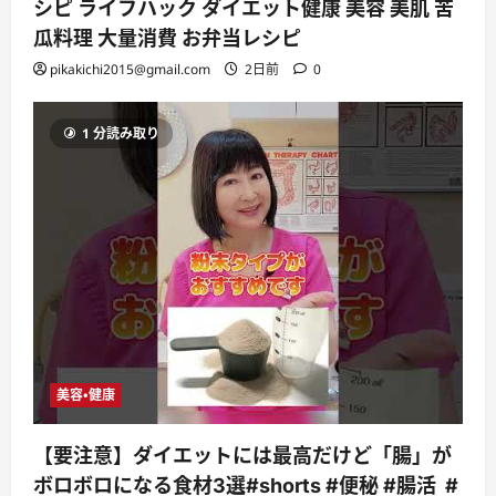
シピ ライフハック ダイエット健康 美容 美肌 苦
瓜料理 大量消費 お弁当レシピ
pikakichi2015@gmail.com
2日前
0
1 分読み取り
美容・健康
【要注意】ダイエットには最高だけど「腸」が
ボロボロになる食材3選#shorts #便秘 #腸活 #