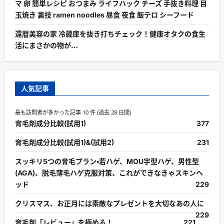
マ 卵 簡単レシピ おつまみ ライフハック チーズ 手抜き料理 目
玉焼き 裏技 ramen noodles 昼食 夜食 飯テロ シーフード
還暦美容の家 冷蔵庫を抜き打ちチェック！健康オタクの食生
活にまさかの物が…
人気記事
最も訪問者が多かった記事 10 件 (過去 28 日間)
育毛剤成分比較(試用1)
377
育毛剤成分比較(試用1)&(試用2)
231
スッキリ5つの育毛プラン・若ハゲ、MOU字型ハゲ、男性型
(AGA)、脱毛薄毛ハゲ克服対策、これができなきゃスキンヘ
ッド
229
クリスマス、お正月には素敵なプレゼントを大切なあの人に
229
育毛剤「レビュー」を極める！
221