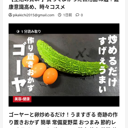
康意識高め、時々コスメ
pikakichi2015@gmail.com
1日前
0
1 分読み取り
美容・健康
ゴーヤーと卵炒めるだけ！うますぎる 奇跡の作
り置きおかず 簡単 常備夏野菜 おつまみ 節約レ