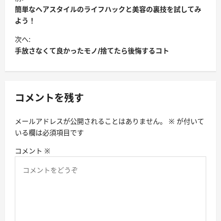
稿
簡単なヘアスタイルのライフハックと美容の裏技を試してみ
ナ
よう！
ビ
次へ:
手放さなくて良かったモノ/捨てたら後悔するコト
ゲ
ー
シ
コメントを残す
ョ
ン
メールアドレスが公開されることはありません。
※
が付いて
いる欄は必須項目です
コメント
※