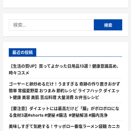
検
索:
最近の投稿
【生活の質UP】買ってよかった日用品13選！健康意識高め、
時々コスメ
ゴーヤーと卵炒めるだけ！うますぎる 奇跡の作り置きおかず
簡単 常備夏野菜 おつまみ 節約レシピ ライフハック ダイエッ
ト健康 美容 美肌 苦瓜料理 大量消費 お弁当レシピ
【要注意】ダイエットには最高だけど「腸」がボロボロにな
る食材3選#shorts #便秘 #腸活 #便秘解消 #腸内洗浄
美味しすぎて気絶する！サッポロ一番塩ラーメン袋麺 カニカ