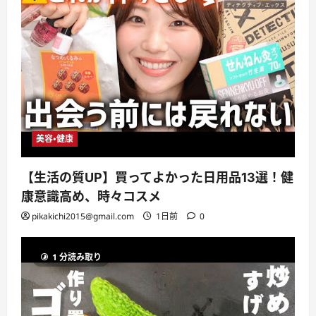
美容・健康
【生活の質UP】買ってよかった日用品13選！健
康意識高め、時々コスメ
pikakichi2015@gmail.com
1日前
0
1 分読み取り