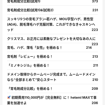
育毛剤成分比較(試用1)
373
育毛剤成分比較(試用1)&(試用2)
231
スッキリ5つの育毛プラン・若ハゲ、MOU字型ハゲ、男性型
(AGA)、脱毛薄毛ハゲ克服対策、これができなきゃスキンヘ
ッド
223
クリスマス、お正月には素敵なプレゼントを大切なあの人に
223
育毛、ハゲ、薄毛「女性」を極める！
214
育毛剤「レビュー」を極める！
213
「ミノキシジル」を極める！
211
ドメイン取得からホームページ完成まで。ムームードメイン
なら“全部まとめて”安心スタート
210
「育毛剤成分比較」を極める！
209
初期費用110,000円が【完全無料】に！ heteml MAXで事
業を加速せよ
206