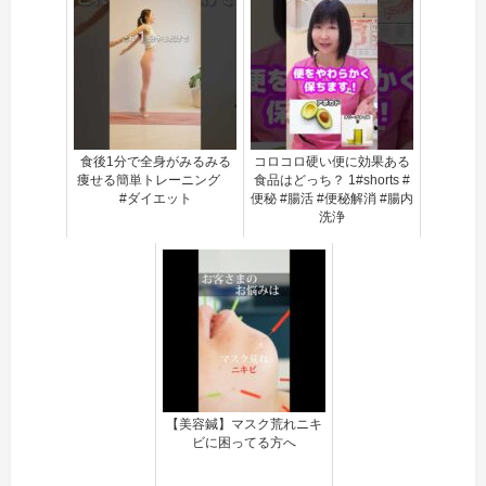
食後1分で全身がみるみる
コロコロ硬い便に効果ある
痩せる簡単トレーニング
食品はどっち？ 1#shorts #
#ダイエット
便秘 #腸活 #便秘解消 #腸内
洗浄
【美容鍼】マスク荒れニキ
ビに困ってる方へ