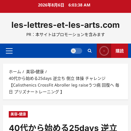
コ
2026年8月6日
6:03:40 AM
ン
テ
les-lettres-et-les-arts.com
ン
ツ
PR：本サイトはプロモーションを含みます
へ
ス
キ
購読
メ
ッ
イ
プ
ン
ホーム
美容・健康
メ
40代から始める25days 逆立ち 倒立 体操 チャレンジ
ニ
【Calisthenics CrossFit Abroller leg raiseうつ病 回復へ 毎
ュ
日 プリズナートレーニング 】
ー
美容・健康
40代から始める25days 逆立