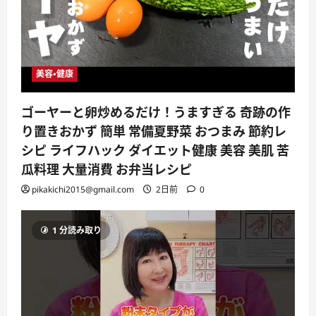
美容・健康
ゴーヤーと卵炒めるだけ！うますぎる 奇跡の作
り置きおかず 簡単 常備夏野菜 おつまみ 節約レ
シピ ライフハック ダイエット健康 美容 美肌 苦
瓜料理 大量消費 お弁当レシピ
pikakichi2015@gmail.com
2日前
0
1 分読み取り