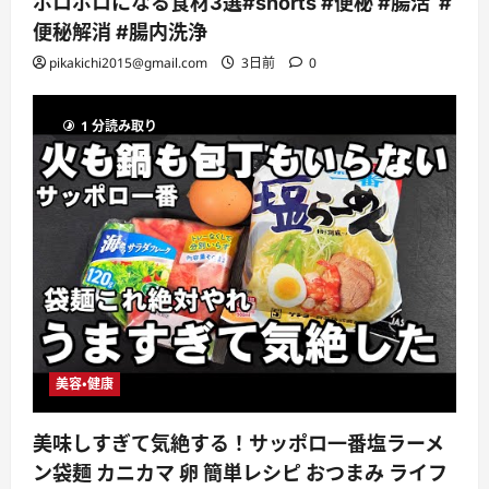
ボロボロになる食材3選#shorts #便秘 #腸活 #
便秘解消 #腸内洗浄
pikakichi2015@gmail.com
3日前
0
1 分読み取り
美容・健康
美味しすぎて気絶する！サッポロ一番塩ラーメ
ン袋麺 カニカマ 卵 簡単レシピ おつまみ ライフ