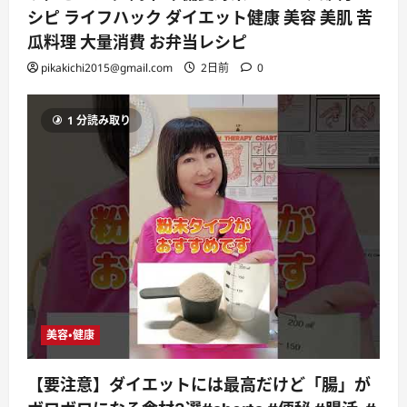
シピ ライフハック ダイエット健康 美容 美肌 苦
瓜料理 大量消費 お弁当レシピ
pikakichi2015@gmail.com
2日前
0
1 分読み取り
美容・健康
【要注意】ダイエットには最高だけど「腸」が