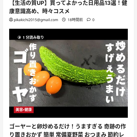
【生活の質UP】買ってよかった日用品13選！健
康意識高め、時々コスメ
pikakichi2015@gmail.com
18時間前
0
1 分読み取り
美容・健康
ゴーヤーと卵炒めるだけ！うますぎる 奇跡の作
り置きおかず 簡単 常備夏野菜 おつまみ 節約レ