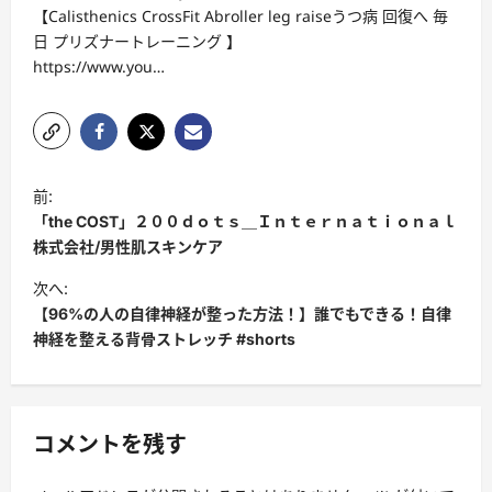
【Calisthenics CrossFit Abroller leg raiseうつ病 回復へ 毎
日 プリズナートレーニング 】
https://www.you…
投
前:
稿
「the COST」２００ｄｏｔｓ＿Ｉｎｔｅｒｎａｔｉｏｎａｌ
ナ
株式会社/男性肌スキンケア
ビ
次へ:
【96%の人の自律神経が整った方法！】誰でもできる！自律
ゲ
神経を整える背骨ストレッチ #shorts
ー
シ
ョ
コメントを残す
ン