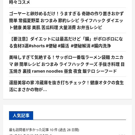
時々コスメ
ゴーヤーと卵炒めるだけ！うますぎる 奇跡の作り置きおかず
簡単 常備夏野菜 おつまみ 節約レシピ ライフハック ダイエッ
ト健康 美容 美肌 苦瓜料理 大量消費 お弁当レシピ
【要注意】ダイエットには最高だけど「腸」がボロボロにな
る食材3選#shorts #便秘 #腸活 #便秘解消 #腸内洗浄
美味しすぎて気絶する！サッポロ一番塩ラーメン袋麺 カニカ
マ 卵 簡単レシピ おつまみ ライフハック チーズ 手抜き料理 目
玉焼き 裏技 ramen noodles 昼食 夜食 飯テロ シーフード
還暦美容の家 冷蔵庫を抜き打ちチェック！健康オタクの食生
活にまさかの物が…
人気記事
最も訪問者が多かった記事 10 件 (過去 28 日間)