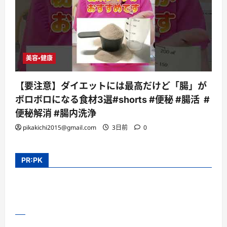
美容・健康
【要注意】ダイエットには最高だけど「腸」が
ボロボロになる食材3選#shorts #便秘 #腸活 #
便秘解消 #腸内洗浄
pikakichi2015@gmail.com
3日前
0
PR:PK