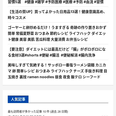
習慣5選 #健康 #雑学 #予防医療 #医療 #予防 #血流 #習慣
【生活の質UP】買ってよかった日用品13選！健康意識高め、
時々コスメ
ゴーヤーと卵炒めるだけ！うますぎる 奇跡の作り置きおかず
簡単 常備夏野菜 おつまみ 節約レシピ ライフハック ダイエッ
ト健康 美容 美肌 苦瓜料理 大量消費 お弁当レシピ
【要注意】ダイエットには最高だけど「腸」がボロボロにな
る食材3選#shorts #便秘 #腸活 #便秘解消 #腸内洗浄
美味しすぎて気絶する！サッポロ一番塩ラーメン袋麺 カニカ
マ 卵 簡単レシピ おつまみ ライフハック チーズ 手抜き料理 目
玉焼き 裏技 ramen noodles 昼食 夜食 飯テロ シーフード
人気記事
最も訪問者が多かった記事 10 件 (過去 28 日間)