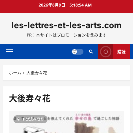
コ
2026年8月9日
5:18:55 AM
ン
テ
les-lettres-et-les-arts.com
ン
ツ
PR：本サイトはプロモーションを含みます
へ
ス
キ
購読
メ
ッ
イ
プ
ン
ホーム
大後寿々花
メ
ニ
ュ
ー
大後寿々花
1 分読み取り