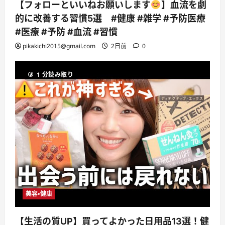
【フォローといいねお願いします
】血流を劇
的に改善する習慣5選 #健康 #雑学 #予防医療
#医療 #予防 #血流 #習慣
pikakichi2015@gmail.com
2日前
0
1 分読み取り
美容・健康
【生活の質UP】買ってよかった日用品13選！健