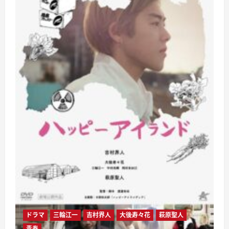
ドラマ
三輪江一
吉村界人
大後寿々花
萩原聖人
青春