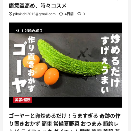
康意識高め、時々コスメ
pikakichi2015@gmail.com
4日前
0
1 分読み取り
美容・健康
ゴーヤーと卵炒めるだけ！うますぎる 奇跡の作
り置きおかず 簡単 常備夏野菜 おつまみ 節約レ