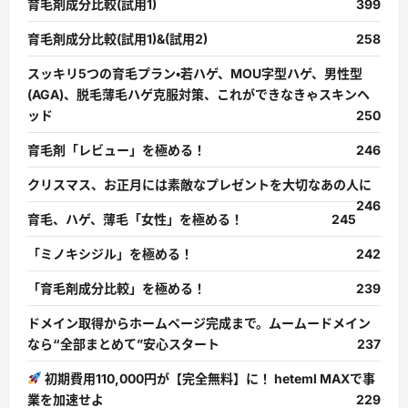
育毛剤成分比較(試用1)
399
育毛剤成分比較(試用1)&(試用2)
258
スッキリ5つの育毛プラン・若ハゲ、MOU字型ハゲ、男性型
(AGA)、脱毛薄毛ハゲ克服対策、これができなきゃスキンヘ
ッド
250
育毛剤「レビュー」を極める！
246
クリスマス、お正月には素敵なプレゼントを大切なあの人に
246
育毛、ハゲ、薄毛「女性」を極める！
245
「ミノキシジル」を極める！
242
「育毛剤成分比較」を極める！
239
ドメイン取得からホームページ完成まで。ムームードメイン
なら“全部まとめて”安心スタート
237
初期費用110,000円が【完全無料】に！ heteml MAXで事
業を加速せよ
229