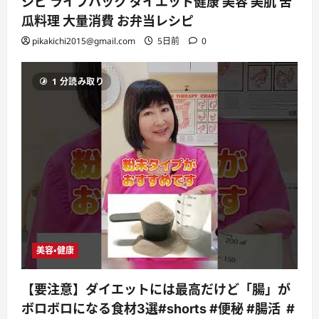
シピ ライフハック ダイエット健康 美容 美肌 苦
瓜料理 大量消費 お弁当レシピ
pikakichi2015@gmail.com
5日前
0
1 分読み取り
美容・健康
【要注意】ダイエットには最高だけど「腸」が
ボロボロになる食材3選#shorts #便秘 #腸活 #