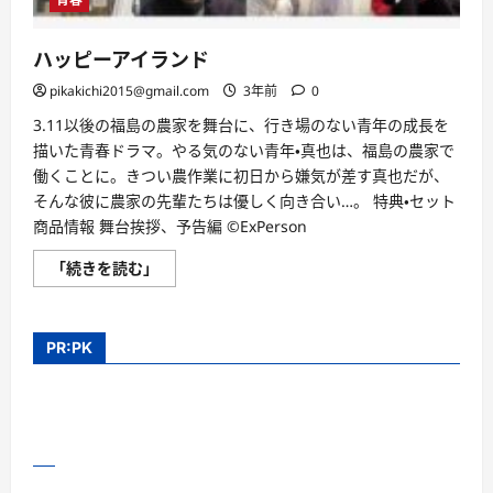
ハッピーアイランド
pikakichi2015@gmail.com
3年前
0
3.11以後の福島の農家を舞台に、行き場のない青年の成長を
描いた青春ドラマ。やる気のない青年・真也は、福島の農家で
働くことに。きつい農作業に初日から嫌気が差す真也だが、
そんな彼に農家の先輩たちは優しく向き合い…。 特典・セット
商品情報 舞台挨拶、予告編 ©ExPerson
ハ
「続きを読む」
ッ
ピ
ー
ア
イ
PR:PK
ラ
ン
ド
に
つ
い
て
さ
ら