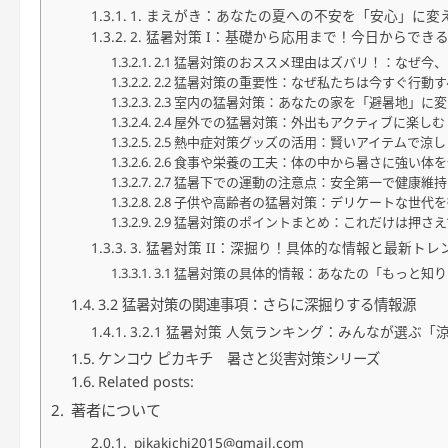
1. まえがき：あなたの夏への不安を「安心」に変
2. 猛暑対策 I：基礎から応用まで！今日からでき
2.1 猛暑対策のおススメ理由はズバリ！：なぜ今
2.2 猛暑対策の重要性：なぜ私たちは今すぐ行動
2.3 室内の猛暑対策：あなたの家を「避暑地」に
2.4 屋外での猛暑対策：外出もアクティブに楽しむ
2.5 熱中症対策グッズの活用：賢いアイテムで涼
2.6 食事や栄養の工夫：体の中から暑さに強い体
2.7 猛暑下での運動の注意点：安全第一で健康維持
2.8 子供や高齢者の猛暑対策：デリケートな世代
2.9 猛暑対策のポイントまとめ：これだけは押さ
3. 猛暑対策 II：深掘り！具体的な情報と最新トレ
3.1 猛暑対策の具体的情報：あなたの「もっと知
3.2 猛暑対策の関連事項：さらに深掘りする情報源
3.2.1 猛暑対策 人気ランキング：みんなが選ぶ「
ケンコウ ピカキチ 暑さと災害対策シリーズ
Related posts:
著者について
pikakichi2015@gmail.com