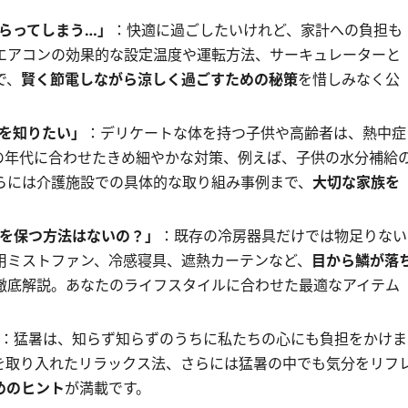
らってしまう…」
：快適に過ごしたいけれど、家計への負担も
エアコンの効果的な設定温度や運転方法、サーキュレーターと
で、
賢く節電しながら涼しく過ごすための秘策
を惜しみなく公
を知りたい」
：デリケートな体を持つ子供や高齢者は、熱中症
の年代に合わせたきめ細やかな対策、例えば、子供の水分補給
らには介護施設での具体的な取り組み事例まで、
大切な家族を
を保つ方法はないの？」
：既存の冷房器具だけでは物足りない
用ミストファン、冷感寝具、遮熱カーテンなど、
目から鱗が落
徹底解説。あなたのライフスタイルに合わせた最適なアイテム
：猛暑は、知らず知らずのうちに私たちの心にも負担をかけま
を取り入れたリラックス法、さらには猛暑の中でも気分をリフ
めのヒント
が満載です。