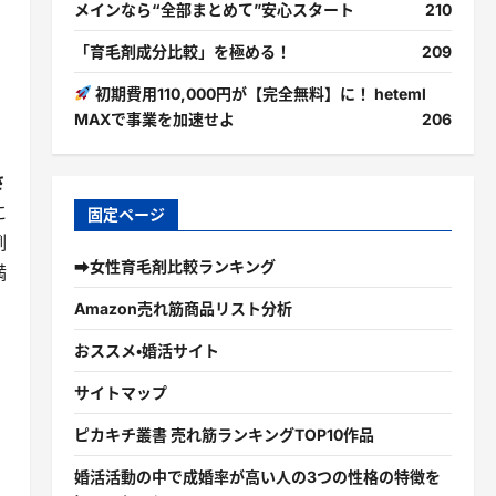
メインなら“全部まとめて”安心スタート
210
「育毛剤成分比較」を極める！
209
初期費用110,000円が【完全無料】に！ heteml
MAXで事業を加速せよ
206
さ
に
固定ページ
例
➡女性育毛剤比較ランキング
満
Amazon売れ筋商品リスト分析
おススメ・婚活サイト
サイトマップ
ピカキチ叢書 売れ筋ランキングTOP10作品
婚活活動の中で成婚率が高い人の3つの性格の特徴を