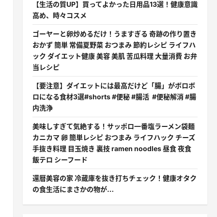
【生活の質UP】買ってよかった日用品13選！健康意識
高め、時々コスメ
ゴーヤーと卵炒めるだけ！うますぎる 奇跡の作り置き
おかず 簡単 常備夏野菜 おつまみ 節約レシピ ライフハ
ック ダイエット健康 美容 美肌 苦瓜料理 大量消費 お弁
当レシピ
【要注意】ダイエットには最高だけど「腸」がボロボ
ロになる食材3選#shorts #便秘 #腸活 #便秘解消 #腸
内洗浄
美味しすぎて気絶する！サッポロ一番塩ラーメン袋麺
カニカマ 卵 簡単レシピ おつまみ ライフハック チーズ
手抜き料理 目玉焼き 裏技 ramen noodles 昼食 夜食
飯テロ シーフード
還暦美容の家 冷蔵庫を抜き打ちチェック！健康オタク
の食生活にまさかの物が…