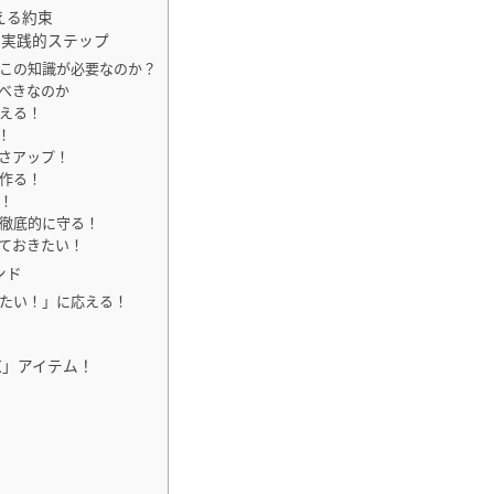
える約束
る実践的ステップ
、この知識が必要なのか？
すべきなのか
変える！
！
しさアップ！
を作る！
！
を徹底的に守る！
えておきたい！
ンド
りたい！」に応える！
涼」アイテム！