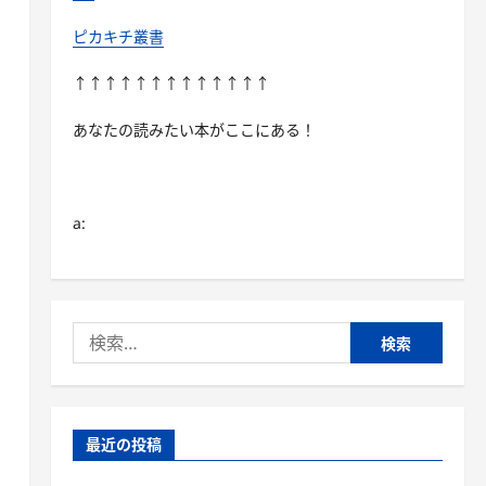
ピカキチ叢書
↑↑↑↑↑↑↑↑↑↑↑↑↑
あなたの読みたい本がここにある！
a:
検
索:
最近の投稿