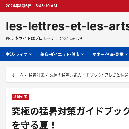
コ
2026年8月6日
3:45:11 AM
ン
テ
les-lettres-et-les-ar
ン
ツ
へ
PR：本サイトはプロモーションを含みます
ス
キ
生活・ライフ
美容・ダイエット・健康
マネー・資産・副業
ッ
プ
ホーム
猛暑対策
究極の猛暑対策ガイドブック: 涼しさと快
猛暑対策
究極の猛暑対策ガイドブック
を守る夏！