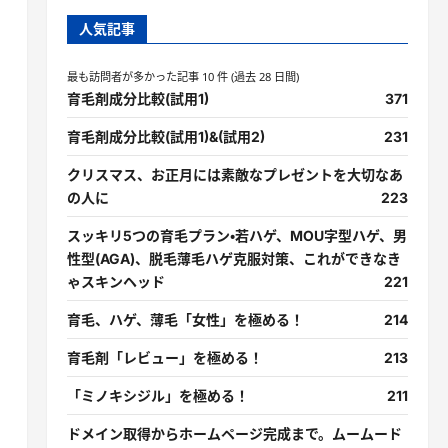
人気記事
最も訪問者が多かった記事 10 件 (過去 28 日間)
育毛剤成分比較(試用1)
371
育毛剤成分比較(試用1)&(試用2)
231
クリスマス、お正月には素敵なプレゼントを大切なあ
の人に
223
スッキリ5つの育毛プラン・若ハゲ、MOU字型ハゲ、男
性型(AGA)、脱毛薄毛ハゲ克服対策、これができなき
ゃスキンヘッド
221
育毛、ハゲ、薄毛「女性」を極める！
214
育毛剤「レビュー」を極める！
213
「ミノキシジル」を極める！
211
ドメイン取得からホームページ完成まで。ムームード