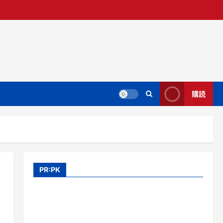
購読
PR:PK