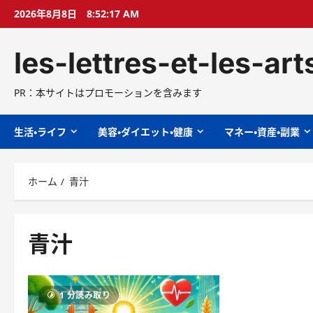
コ
2026年8月8日
8:52:18 AM
ン
テ
les-lettres-et-les-ar
ン
ツ
へ
PR：本サイトはプロモーションを含みます
ス
キ
生活・ライフ
美容・ダイエット・健康
マネー・資産・副業
ッ
プ
ホーム
青汁
青汁
1 分読み取り