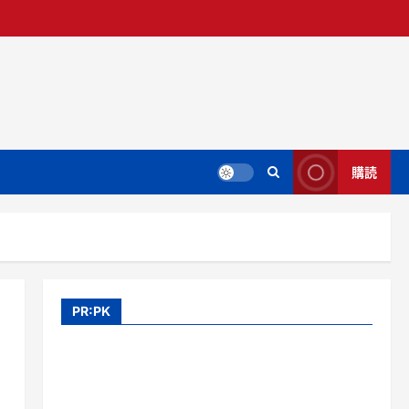
購読
PR:PK