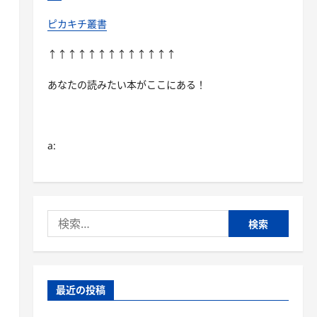
ピカキチ叢書
↑↑↑↑↑↑↑↑↑↑↑↑↑
あなたの読みたい本がここにある！
a:
検
索:
最近の投稿