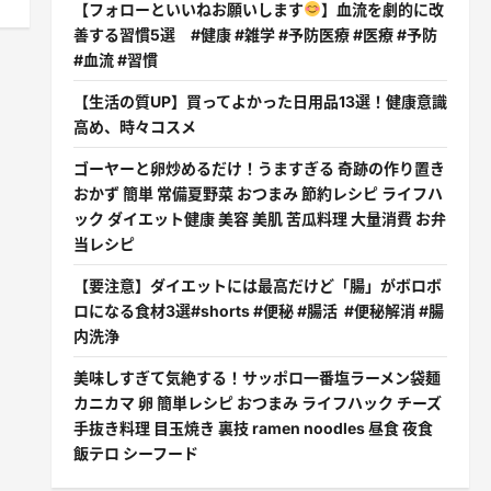
【フォローといいねお願いします
】血流を劇的に改
善する習慣5選 #健康 #雑学 #予防医療 #医療 #予防
#血流 #習慣
【生活の質UP】買ってよかった日用品13選！健康意識
高め、時々コスメ
ゴーヤーと卵炒めるだけ！うますぎる 奇跡の作り置き
おかず 簡単 常備夏野菜 おつまみ 節約レシピ ライフハ
ック ダイエット健康 美容 美肌 苦瓜料理 大量消費 お弁
当レシピ
【要注意】ダイエットには最高だけど「腸」がボロボ
ロになる食材3選#shorts #便秘 #腸活 #便秘解消 #腸
内洗浄
美味しすぎて気絶する！サッポロ一番塩ラーメン袋麺
カニカマ 卵 簡単レシピ おつまみ ライフハック チーズ
手抜き料理 目玉焼き 裏技 ramen noodles 昼食 夜食
飯テロ シーフード