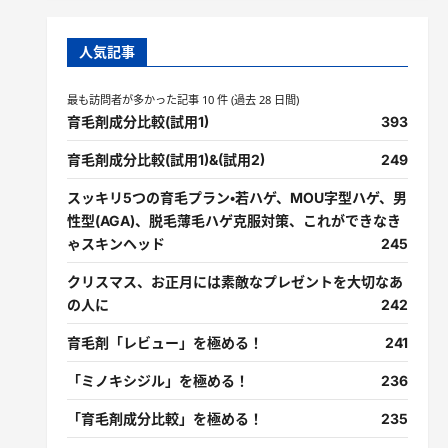
人気記事
最も訪問者が多かった記事 10 件 (過去 28 日間)
育毛剤成分比較(試用1)
393
育毛剤成分比較(試用1)&(試用2)
249
スッキリ5つの育毛プラン・若ハゲ、MOU字型ハゲ、男
性型(AGA)、脱毛薄毛ハゲ克服対策、これができなき
ゃスキンヘッド
245
クリスマス、お正月には素敵なプレゼントを大切なあ
の人に
242
育毛剤「レビュー」を極める！
241
「ミノキシジル」を極める！
236
「育毛剤成分比較」を極める！
235