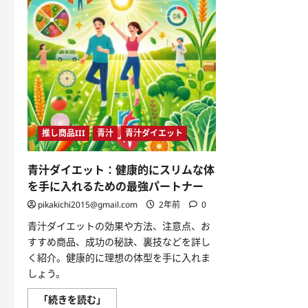
推し商品III
青汁
青汁ダイエット
青汁ダイエット：健康的にスリムな体
を手に入れるための最強パートナー
pikakichi2015@gmail.com
2年前
0
青汁ダイエットの効果や方法、注意点、お
すすめ商品、成功の秘訣、裏技などを詳し
く紹介。健康的に理想の体型を手に入れま
しょう。
青
「続きを読む」