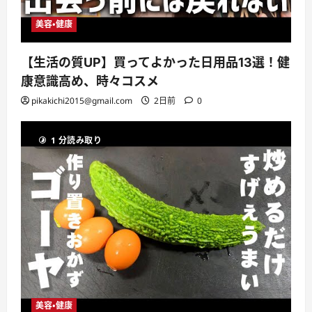
美容・健康
【生活の質UP】買ってよかった日用品13選！健
康意識高め、時々コスメ
pikakichi2015@gmail.com
2日前
0
1 分読み取り
美容・健康