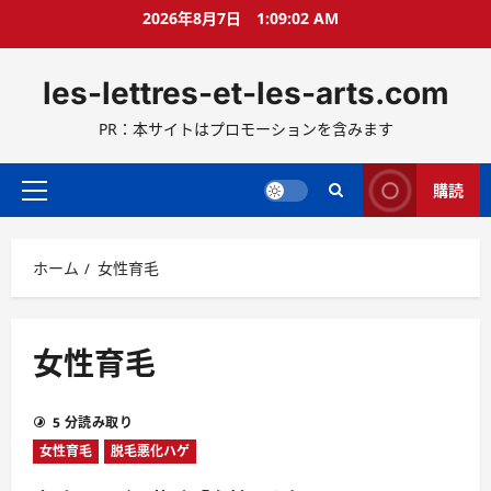
コ
2026年8月7日
1:09:03 AM
ン
テ
les-lettres-et-les-arts.com
ン
ツ
PR：本サイトはプロモーションを含みます
へ
ス
キ
購読
メ
ッ
イ
プ
ン
ホーム
女性育毛
メ
ニ
ュ
ー
女性育毛
5 分読み取り
女性育毛
脱毛悪化ハゲ