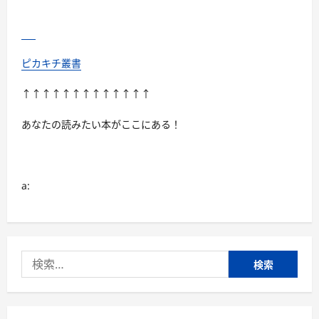
極
め
る！
に
つ
い
て
ピカキチ叢書
さ
ら
に
↑↑↑↑↑↑↑↑↑↑↑↑↑
読
む
あなたの読みたい本がここにある！
a:
検
索: