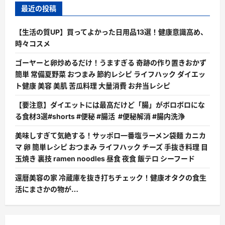
最近の投稿
【生活の質UP】買ってよかった日用品13選！健康意識高め、
時々コスメ
ゴーヤーと卵炒めるだけ！うますぎる 奇跡の作り置きおかず
簡単 常備夏野菜 おつまみ 節約レシピ ライフハック ダイエッ
ト健康 美容 美肌 苦瓜料理 大量消費 お弁当レシピ
【要注意】ダイエットには最高だけど「腸」がボロボロにな
る食材3選#shorts #便秘 #腸活 #便秘解消 #腸内洗浄
美味しすぎて気絶する！サッポロ一番塩ラーメン袋麺 カニカ
マ 卵 簡単レシピ おつまみ ライフハック チーズ 手抜き料理 目
玉焼き 裏技 ramen noodles 昼食 夜食 飯テロ シーフード
還暦美容の家 冷蔵庫を抜き打ちチェック！健康オタクの食生
活にまさかの物が…