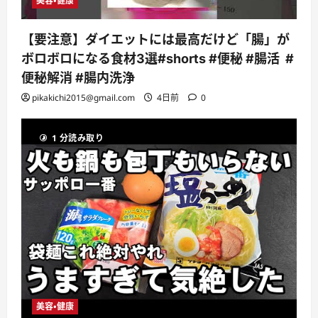
美容・健康
【要注意】ダイエットには最高だけど「腸」が
ボロボロになる食材3選#shorts #便秘 #腸活 #
便秘解消 #腸内洗浄
pikakichi2015@gmail.com
4日前
0
1 分読み取り
美容・健康