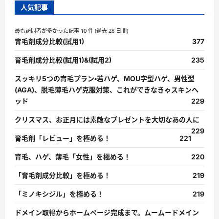
人気記事
最も訪問者が多かった記事 10 件 (過去 28 日間)
育毛剤成分比較(試用1)
377
育毛剤成分比較(試用1)&(試用2)
235
スッキリ5つの育毛プラン・若ハゲ、MOU字型ハゲ、男性型
(AGA)、脱毛薄毛ハゲ克服対策、これができなきゃスキンヘ
ッド
229
クリスマス、お正月には素敵なプレゼントを大切なあの人に
229
育毛剤「レビュー」を極める！
221
育毛、ハゲ、薄毛「女性」を極める！
220
「育毛剤成分比較」を極める！
219
「ミノキシジル」を極める！
219
ドメイン取得からホームページ完成まで。ムームードメイン