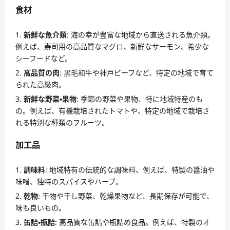
食材
新鮮な魚介類
: 海の幸が豊富な地域から直送される魚介類。
例えば、寿司用の高品質なマグロ、新鮮なサーモン、希少な
シーフードなど。
高品質の肉
: 黒毛和牛や神戸ビーフなど、特定の地域で育て
られた高級肉。
新鮮な野菜・果物
: 季節の野菜や果物、特に地域特産のも
の。例えば、有機栽培されたトマトや、特定の地域で栽培さ
れる特別な種類のフルーツ。
加工品
調味料
: 地域特有の伝統的な調味料、例えば、特製の醤油や
味噌、独特のスパイスやハーブ。
乾物
: 干物や干し野菜、乾燥果物など、長期保存が可能で、
味も良いもの。
缶詰・瓶詰
: 高品質な缶詰や瓶詰め食品。例えば、特製のオ