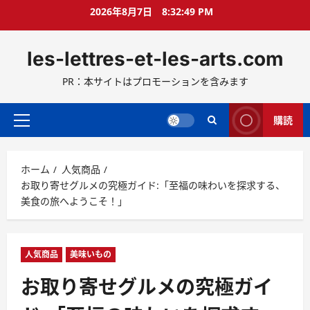
コ
2026年8月7日
8:32:50 PM
ン
テ
les-lettres-et-les-arts.com
ン
ツ
PR：本サイトはプロモーションを含みます
へ
ス
キ
購読
メ
ッ
イ
プ
ン
ホーム
人気商品
メ
お取り寄せグルメの究極ガイド:「至福の味わいを探求する、
ニ
美食の旅へようこそ！」
ュ
ー
人気商品
美味いもの
お取り寄せグルメの究極ガイ