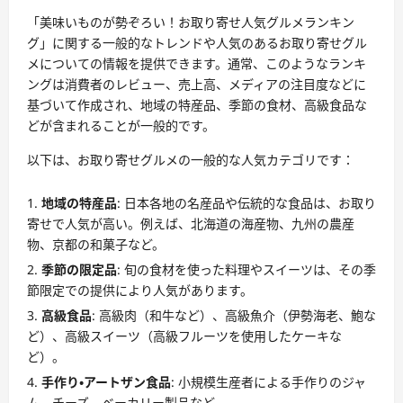
「美味いものが勢ぞろい！お取り寄せ人気グルメランキン
グ」に関する一般的なトレンドや人気のあるお取り寄せグル
メについての情報を提供できます。通常、このようなランキ
ングは消費者のレビュー、売上高、メディアの注目度などに
基づいて作成され、地域の特産品、季節の食材、高級食品な
どが含まれることが一般的です。
以下は、お取り寄せグルメの一般的な人気カテゴリです：
地域の特産品
: 日本各地の名産品や伝統的な食品は、お取り
寄せで人気が高い。例えば、北海道の海産物、九州の農産
物、京都の和菓子など。
季節の限定品
: 旬の食材を使った料理やスイーツは、その季
節限定での提供により人気があります。
高級食品
: 高級肉（和牛など）、高級魚介（伊勢海老、鮑な
ど）、高級スイーツ（高級フルーツを使用したケーキな
ど）。
手作り・アートザン食品
: 小規模生産者による手作りのジャ
ム、チーズ、ベーカリー製品など。