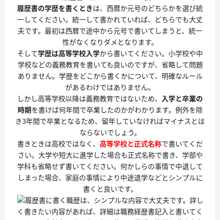
履歴書の学歴を書くとき
は、西暦か元号のどちらかを選び統
一してください。統一して書かれていれば、どちらでも大丈
夫です。最初は西暦で途中から元号で書いてしまうと、統一
性がなくなりダメとなります。
そして
学歴は高等学校入学
から書いてください。小学校や中
学校などの義務教育を書いても良いのですが、省略して問題
ありません。学歴をどこから書くかについて、明確なルール
があるわけではありません。
しかし高等学校以降は義務教育ではないため、
入学と卒業の
時期
を書けば何年間で卒業したのかがわかります。例外を除
き3年間で卒業となるため、留年していなければマイナスとは
ならないでしょう。
書きときは高校ではなく、
高等学校と正式名称
で書いてくだ
さい。大学や短大に進学した場合も正式名称で書き、学部や
学科も省略せず書いてください。何かしらの事情で中退して
しまった場合、家庭の事情により中途退学などとシンプルに
書くと良いです。
履歴書に書く職歴は、シンプルな内容で大丈夫です。詳し
く書きたい内容があれば、詳細は職務経歴書記入と書いてく