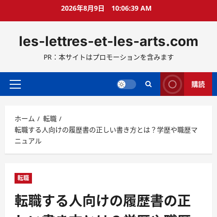
コ
2026年8月9日
10:06:41 AM
ン
テ
les-lettres-et-les-arts.com
ン
ツ
PR：本サイトはプロモーションを含みます
へ
ス
キ
購読
メ
ッ
イ
プ
ン
ホーム
転職
メ
転職する人向けの履歴書の正しい書き方とは？学歴や職歴マ
ニ
ニュアル
ュ
ー
転職
転職する人向けの履歴書の正