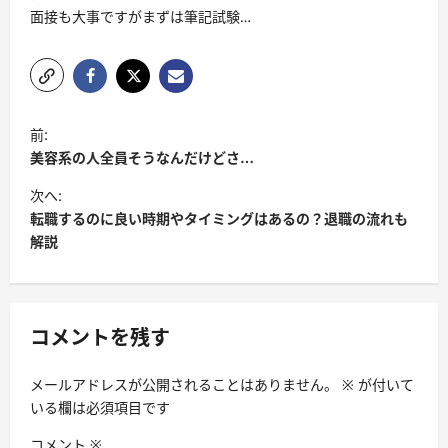
面接も大事ですがまずは筆記試験…
投
前:
稿
美容系の人全員そうなんだけどさ…
ナ
次へ:
ビ
転職するのに良い時期やタイミングはあるの？退職の流れも
解説
ゲ
ー
シ
コメントを残す
ョ
ン
メールアドレスが公開されることはありません。
※
が付いて
いる欄は必須項目です
コメント
※