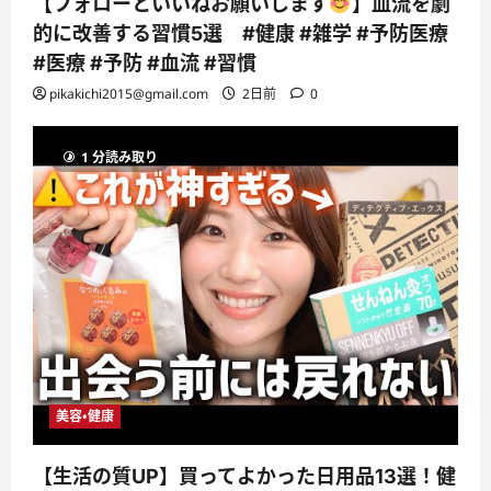
【フォローといいねお願いします
】血流を劇
的に改善する習慣5選 #健康 #雑学 #予防医療
#医療 #予防 #血流 #習慣
pikakichi2015@gmail.com
2日前
0
1 分読み取り
美容・健康
【生活の質UP】買ってよかった日用品13選！健