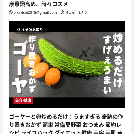
康意識高め、時々コスメ
pikakichi2015@gmail.com
4日前
0
1 分読み取り
美容・健康
ゴーヤーと卵炒めるだけ！うますぎる 奇跡の作
り置きおかず 簡単 常備夏野菜 おつまみ 節約レ
シピ ライフハック ダイエット健康 美容 美肌 苦