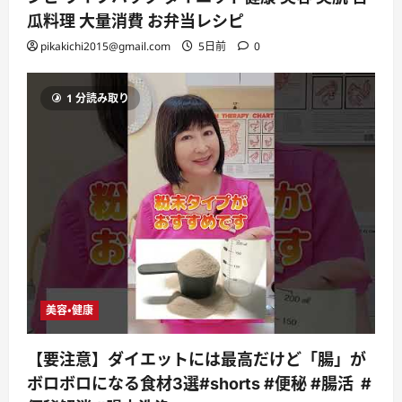
瓜料理 大量消費 お弁当レシピ
pikakichi2015@gmail.com
5日前
0
1 分読み取り
美容・健康
【要注意】ダイエットには最高だけど「腸」が
ボロボロになる食材3選#shorts #便秘 #腸活 #