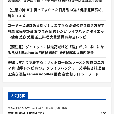
習慣5選 #健康 #雑学 #予防医療 #医療 #予防 #血流 #習慣
【生活の質UP】買ってよかった日用品13選！健康意識高め、
時々コスメ
ゴーヤーと卵炒めるだけ！うますぎる 奇跡の作り置きおかず
簡単 常備夏野菜 おつまみ 節約レシピ ライフハック ダイエッ
ト健康 美容 美肌 苦瓜料理 大量消費 お弁当レシピ
【要注意】ダイエットには最高だけど「腸」がボロボロにな
る食材3選#shorts #便秘 #腸活 #便秘解消 #腸内洗浄
美味しすぎて気絶する！サッポロ一番塩ラーメン袋麺 カニカ
マ 卵 簡単レシピ おつまみ ライフハック チーズ 手抜き料理 目
玉焼き 裏技 ramen noodles 昼食 夜食 飯テロ シーフード
人気記事
最も訪問者が多かった記事 10 件 (過去 28 日間)
育毛剤成分比較(試用1)
401