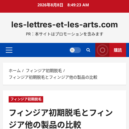
コ
2026年8月8日
8:49:25 AM
ン
テ
les-lettres-et-les-arts.com
ン
ツ
PR：本サイトはプロモーションを含みます
へ
ス
キ
購読
メ
ッ
イ
プ
ン
ホーム
フィンジア初期脱毛
メ
フィンジア初期脱毛とフィンジア他の製品の比較
ニ
ュ
ー
フィンジア初期脱毛
フィンジア初期脱毛とフィン
ジア他の製品の比較