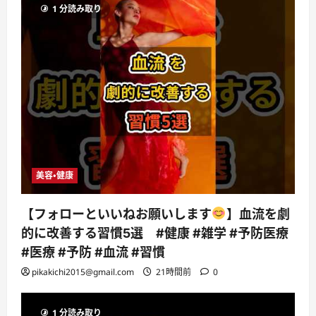
1 分読み取り
美容・健康
【フォローといいねお願いします
】血流を劇
的に改善する習慣5選 #健康 #雑学 #予防医療
#医療 #予防 #血流 #習慣
pikakichi2015@gmail.com
21時間前
0
1 分読み取り