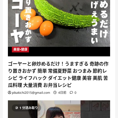
美容・健康
ゴーヤーと卵炒めるだけ！うますぎる 奇跡の作
り置きおかず 簡単 常備夏野菜 おつまみ 節約レ
シピ ライフハック ダイエット健康 美容 美肌 苦
瓜料理 大量消費 お弁当レシピ
pikakichi2015@gmail.com
4日前
0
1 分読み取り