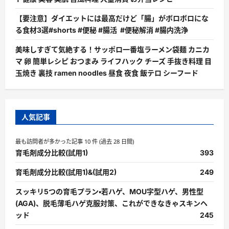
【要注意】ダイエットには最高だけど「腸」がボロボロにな
る食材3選#shorts #便秘 #腸活 #便秘解消 #腸内洗浄
美味しすぎて気絶する！サッポロ一番塩ラーメン袋麺 カニカ
マ 卵 簡単レシピ おつまみ ライフハック チーズ 手抜き料理 目
玉焼き 裏技 ramen noodles 昼食 夜食 飯テロ シーフード
人気記事
最も訪問者が多かった記事 10 件 (過去 28 日間)
育毛剤成分比較(試用1)
393
育毛剤成分比較(試用1)&(試用2)
249
スッキリ5つの育毛プラン・若ハゲ、MOU字型ハゲ、男性型
(AGA)、脱毛薄毛ハゲ克服対策、これができなきゃスキンヘ
ッド
245