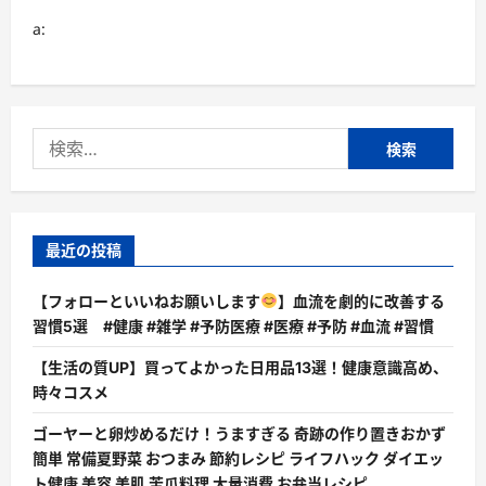
a:
検
索:
最近の投稿
【フォローといいねお願いします
】血流を劇的に改善する
習慣5選 #健康 #雑学 #予防医療 #医療 #予防 #血流 #習慣
【生活の質UP】買ってよかった日用品13選！健康意識高め、
時々コスメ
ゴーヤーと卵炒めるだけ！うますぎる 奇跡の作り置きおかず
簡単 常備夏野菜 おつまみ 節約レシピ ライフハック ダイエッ
ト健康 美容 美肌 苦瓜料理 大量消費 お弁当レシピ