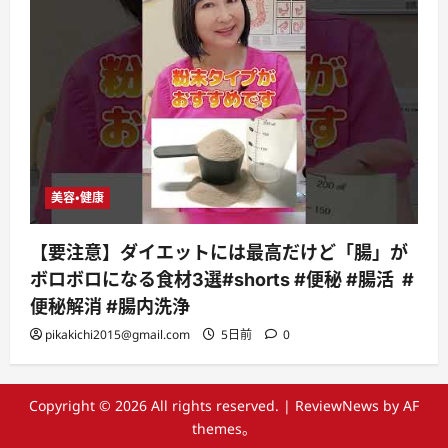
美容・健康
【要注意】ダイエットには最高だけど「腸」が
ボロボロになる食材3選#shorts #便秘 #腸活 #
便秘解消 #腸内洗浄
pikakichi2015@gmail.com
5日前
0
Copyright © 2026 All rights reserved.
|
ReviewNews
by AF
themes。