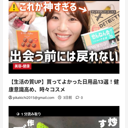
美容・健康
【生活の質UP】買ってよかった日用品13選！健
康意識高め、時々コスメ
pikakichi2015@gmail.com
3日前
0
1 分読み取り