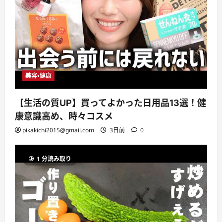
美容・健康
【生活の質UP】買ってよかった日用品13選！健
康意識高め、時々コスメ
pikakichi2015@gmail.com
3日前
0
1 分読み取り