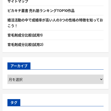
サイトマップ
ピカキチ叢書 売れ筋ランキングTOP10作品
婚活活動の中で成婚率が高い人の3つの性格の特徴を知ってお
こう！
育毛剤成分比較(試用1)
育毛剤成分比較(試用2)
アーカイブ
ア
ー
カ
イ
ブ
タグ