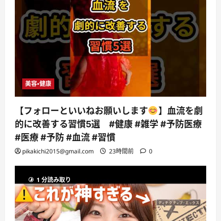
美容・健康
【フォローといいねお願いします
】血流を劇
的に改善する習慣5選 #健康 #雑学 #予防医療
#医療 #予防 #血流 #習慣
pikakichi2015@gmail.com
23時間前
0
1 分読み取り