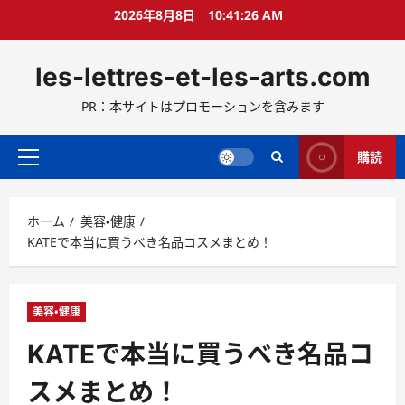
コ
2026年8月8日
10:41:27 AM
ン
テ
les-lettres-et-les-arts.com
ン
ツ
PR：本サイトはプロモーションを含みます
へ
ス
キ
購読
メ
ッ
イ
プ
ン
ホーム
美容・健康
メ
KATEで本当に買うべき名品コスメまとめ！
ニ
ュ
ー
美容・健康
KATEで本当に買うべき名品コ
スメまとめ！