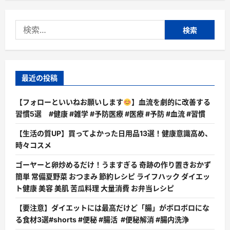
検
索:
最近の投稿
【フォローといいねお願いします
】血流を劇的に改善する
習慣5選 #健康 #雑学 #予防医療 #医療 #予防 #血流 #習慣
【生活の質UP】買ってよかった日用品13選！健康意識高め、
時々コスメ
ゴーヤーと卵炒めるだけ！うますぎる 奇跡の作り置きおかず
簡単 常備夏野菜 おつまみ 節約レシピ ライフハック ダイエッ
ト健康 美容 美肌 苦瓜料理 大量消費 お弁当レシピ
【要注意】ダイエットには最高だけど「腸」がボロボロにな
る食材3選#shorts #便秘 #腸活 #便秘解消 #腸内洗浄