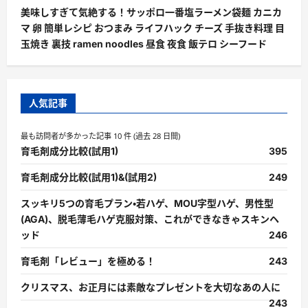
美味しすぎて気絶する！サッポロ一番塩ラーメン袋麺 カニカ
マ 卵 簡単レシピ おつまみ ライフハック チーズ 手抜き料理 目
玉焼き 裏技 ramen noodles 昼食 夜食 飯テロ シーフード
人気記事
最も訪問者が多かった記事 10 件 (過去 28 日間)
育毛剤成分比較(試用1)
395
育毛剤成分比較(試用1)&(試用2)
249
スッキリ5つの育毛プラン・若ハゲ、MOU字型ハゲ、男性型
(AGA)、脱毛薄毛ハゲ克服対策、これができなきゃスキンヘ
ッド
246
育毛剤「レビュー」を極める！
243
クリスマス、お正月には素敵なプレゼントを大切なあの人に
243