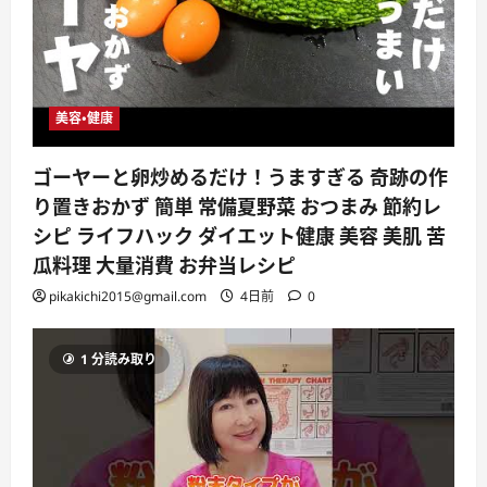
美容・健康
ゴーヤーと卵炒めるだけ！うますぎる 奇跡の作
り置きおかず 簡単 常備夏野菜 おつまみ 節約レ
シピ ライフハック ダイエット健康 美容 美肌 苦
瓜料理 大量消費 お弁当レシピ
pikakichi2015@gmail.com
4日前
0
1 分読み取り