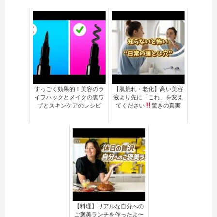
すっごく効果的！美容のラ
【肌荒れ・老化】高い美容
イフハックとメイクの裏ワ
液より先に「これ」を変え
ザとスキンケアのレシピ
てください
驚きの真実
【料理】リアルな自分への
ご褒美ランチを作ったよ〜