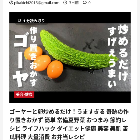
pikakichi2015@gmail.com
3日前
0
1 分読み取り
美容・健康
ゴーヤーと卵炒めるだけ！うますぎる 奇跡の作
り置きおかず 簡単 常備夏野菜 おつまみ 節約レ
シピ ライフハック ダイエット健康 美容 美肌 苦
瓜料理 大量消費 お弁当レシピ