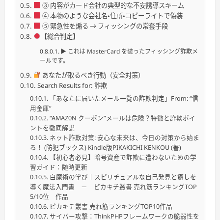
③ 内容がカード会社の典型的な不安誘導スキーム
④ 本物のような会社名・住所・コピーライトで偽装
⑤ 緊急性を煽る → フィッシングの常套手段
【総合判定】
▶ これは MasterCard を装ったフィッシング詐欺メ
ールです。
あなたが取るべき行動（安全対策）
Search Results for: 詐欺
「あなたに届いたメール一覧の詐欺判定」From: “信
用金庫”
“AMAZ0N クーポン”メールは危険？特徴と詐欺ポイ
ントを徹底解説
ネット詐欺対策: 安心な未来は、今日の対策から始ま
る！ (防犯ブックス) Kindle版PIKAKICHI KENKOU (著)
【初心者必見】暗号資産で詐欺に遭わないための学
習ガイド：随時更新
白魔術の学び｜スピリチュアルな自己発見と癒しを
導く魔法入門書 － ピカキチ叢書 売れ筋ランキングTOP
5/10位 作品
ピカキチ叢書 売れ筋ランキングTOP10作品
サイバー攻撃：ThinkPHPフレームワークの脆弱性を