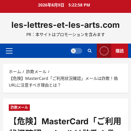
コ
2026年8月9日
5:23:00 PM
ン
テ
les-lettres-et-les-arts.com
ン
ツ
PR：本サイトはプロモーションを含みます
へ
ス
キ
購読
メ
ッ
イ
プ
ン
ホーム
詐欺メール
メ
【危険】MasterCard「ご利用状況確認」メールは詐欺！偽
ニ
URLに注意すべき理由とは？
ュ
ー
詐欺メール
【危険】MasterCard「ご利用