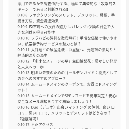
悪用できるかを調査・試行する、極めて典型的な「攻撃的ス
キャン」であると判断される!!
ファクタリングのメリット、デメリット、種類、手
続き方法、資金調達効果
FX市場への投資の魅力-レバレッジ: 少額の資金で大
きな利益を得る可能性
ソラハピの評判を徹底解析！手頃な価格で使いやす
い、航空券予約サービスの魅力とは？
大谷翔平の破産危機―巨星堕つ、元通訳の裏切りと
経済的混乱の渦中
「多才なステージの星」生田絵梨花：輝かしい経歴
と未来への一歩
明るい未来のためのゴールデンガイド：投資として
の金へのおすすめアプローチ
ムームードメインのクーポンで、お得にドメインゲ
ット！
ムームードメインでSPFレコードを簡単設定！安心・
安全なメール環境を今すぐ構築しましょう！
Duo（デュオ）出会いマッチング の評判、良い 口
コミ、悪い口コミ、メリットとデメリットはどうなの？
【徹底解説】
不正アクセス