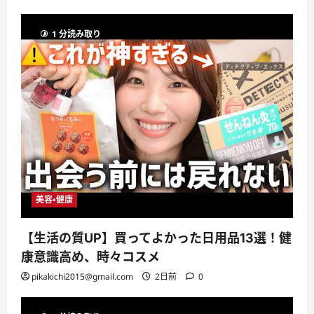
1 分読み取り
美容・健康
【生活の質UP】買ってよかった日用品13選！健
康意識高め、時々コスメ
pikakichi2015@gmail.com
2日前
0