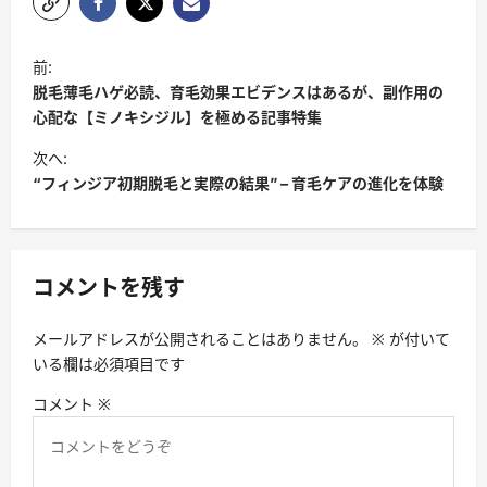
投
前:
稿
脱毛薄毛ハゲ必読、育毛効果エビデンスはあるが、副作用の
ナ
心配な【ミノキシジル】を極める記事特集
ビ
次へ:
“フィンジア初期脱毛と実際の結果” – 育毛ケアの進化を体験
ゲ
ー
シ
コメントを残す
ョ
ン
メールアドレスが公開されることはありません。
※
が付いて
いる欄は必須項目です
コメント
※