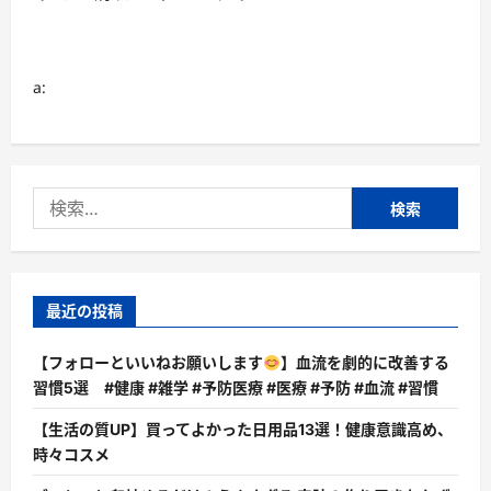
a:
検
索:
最近の投稿
【フォローといいねお願いします
】血流を劇的に改善する
習慣5選 #健康 #雑学 #予防医療 #医療 #予防 #血流 #習慣
【生活の質UP】買ってよかった日用品13選！健康意識高め、
時々コスメ