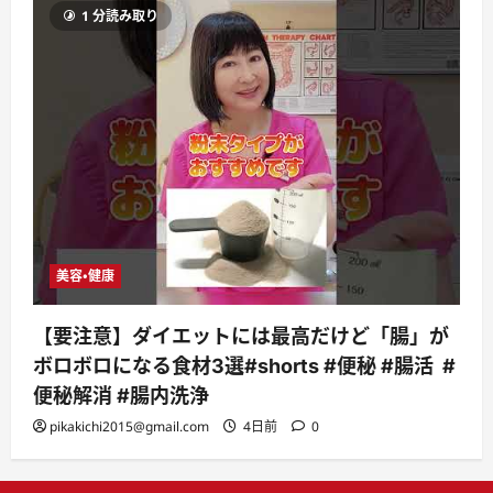
1 分読み取り
美容・健康
【要注意】ダイエットには最高だけど「腸」が
ボロボロになる食材3選#shorts #便秘 #腸活 #
便秘解消 #腸内洗浄
pikakichi2015@gmail.com
4日前
0