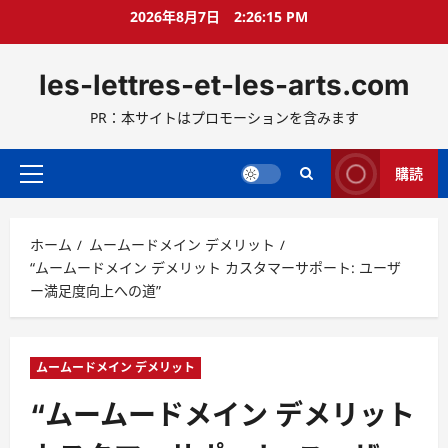
コ
2026年8月7日
2:26:17 PM
ン
テ
les-lettres-et-les-arts.com
ン
ツ
PR：本サイトはプロモーションを含みます
へ
ス
キ
購読
メ
ッ
イ
プ
ン
ホーム
ムームードメイン デメリット
メ
“ムームードメイン デメリット カスタマーサポート: ユーザ
ニ
ー満足度向上への道”
ュ
ー
ムームードメイン デメリット
“ムームードメイン デメリット