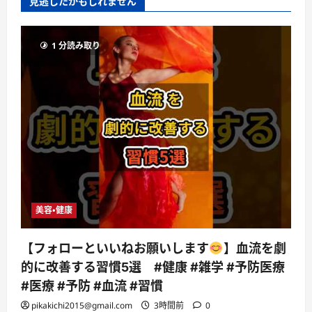
見逃したかもしれません
1 分読み取り
美容・健康
【フォローといいねお願いします
】血流を劇
的に改善する習慣5選 #健康 #雑学 #予防医療
#医療 #予防 #血流 #習慣
pikakichi2015@gmail.com
3時間前
0