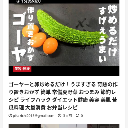
1 分読み取り
美容・健康
ゴーヤーと卵炒めるだけ！うますぎる 奇跡の作
り置きおかず 簡単 常備夏野菜 おつまみ 節約レ
シピ ライフハック ダイエット健康 美容 美肌 苦
瓜料理 大量消費 お弁当レシピ
pikakichi2015@gmail.com
3日前
0