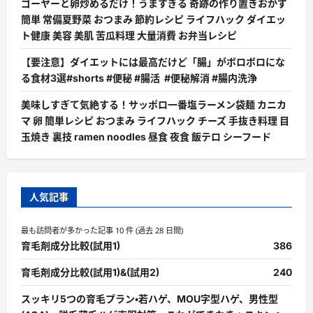
ゴーヤーと卵炒めるだけ！うますぎる 奇跡の作り置きおかず
簡単 常備夏野菜 おつまみ 節約レシピ ライフハック ダイエッ
ト健康 美容 美肌 苦瓜料理 大量消費 お弁当レシピ
【要注意】ダイエットには最高だけど「腸」がボロボロにな
る食材3選#shorts #便秘 #腸活 #便秘解消 #腸内洗浄
美味しすぎて気絶する！サッポロ一番塩ラーメン袋麺 カニカ
マ 卵 簡単レシピ おつまみ ライフハック チーズ 手抜き料理 目
玉焼き 裏技 ramen noodles 昼食 夜食 飯テロ シーフード
人気記事
最も訪問者が多かった記事 10 件 (過去 28 日間)
育毛剤成分比較(試用1)
386
育毛剤成分比較(試用1)&(試用2)
240
スッキリ5つの育毛プラン・若ハゲ、MOU字型ハゲ、男性型